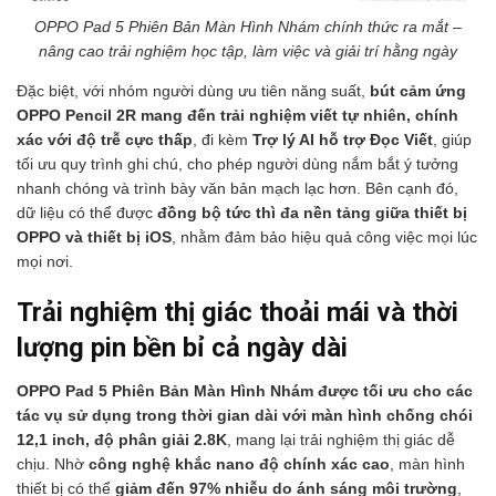
OPPO Pad 5 Phiên Bản Màn Hình Nhám chính thức ra mắt –
nâng cao trải nghiệm học tập, làm việc và giải trí hằng ngày
Đặc biệt, với nhóm người dùng ưu tiên năng suất,
bút cảm ứng
OPPO Pencil 2R mang đến trải nghiệm viết tự nhiên, chính
xác với độ trễ cực thấp
, đi kèm
Trợ lý AI hỗ trợ Đọc Viết
, giúp
tối ưu quy trình ghi chú, cho phép người dùng nắm bắt ý tưởng
nhanh chóng và trình bày văn bản mạch lạc hơn. Bên cạnh đó,
dữ liệu có thể được
đồng bộ tức thì đa nền tảng giữa thiết bị
OPPO và thiết bị iOS
, nhằm đảm bảo hiệu quả công việc mọi lúc
mọi nơi.
Trải nghiệm thị giác thoải mái và thời
lượng pin bền bỉ cả ngày dài
OPPO Pad 5 Phiên Bản Màn Hình Nhám được tối ưu cho các
tác vụ sử dụng trong thời gian dài với màn hình chống chói
12,1 inch, độ phân giải 2.8K
, mang lại trải nghiệm thị giác dễ
chịu. Nhờ
công nghệ khắc nano độ chính xác cao
, màn hình
thiết bị có thể
giảm đến 97% nhiễu do ánh sáng môi trường
,