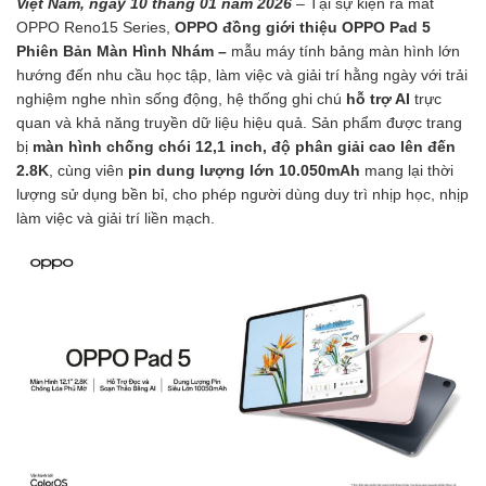
Việt Nam, ngày 10 tháng 01 năm 2026
– Tại sự kiện ra mắt
OPPO Reno15 Series,
OPPO đồng giới thiệu OPPO Pad 5
Phiên Bản Màn Hình Nhám –
mẫu máy tính bảng màn hình lớn
hướng đến nhu cầu học tập, làm việc và giải trí hằng ngày với trải
nghiệm nghe nhìn sống động, hệ thống ghi chú
hỗ trợ AI
trực
quan và khả năng truyền dữ liệu hiệu quả. Sản phẩm được trang
bị
màn hình chống chói 12,1 inch, độ phân giải cao lên đến
2.8K
, cùng viên
pin dung lượng lớn 10.050mAh
mang lại thời
lượng sử dụng bền bỉ, cho phép người dùng duy trì nhịp học, nhịp
làm việc và giải trí liền mạch.