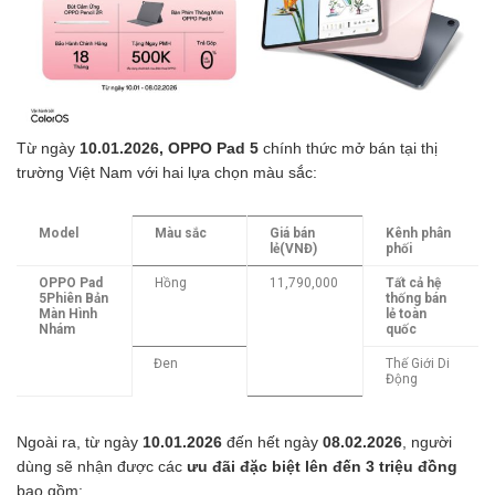
Từ ngày
10.01.2026, OPPO Pad 5
chính thức mở bán tại thị
trường Việt Nam với hai lựa chọn màu sắc:
Model
Màu sắc
Giá bán
Kênh phân
lẻ
(VNĐ)
phối
OPPO Pad
Hồng
11,790,000
Tất cả hệ
5
Phiên Bản
thống bán
Màn Hình
lẻ toàn
Nhám
quốc
Đen
Thế Giới Di
Động
Ngoài ra, từ ngày
10.01.2026
đến hết ngày
08.02.2026
, người
dùng sẽ nhận được các
ưu đãi đặc biệt lên đến 3 triệu đồng
bao gồm: