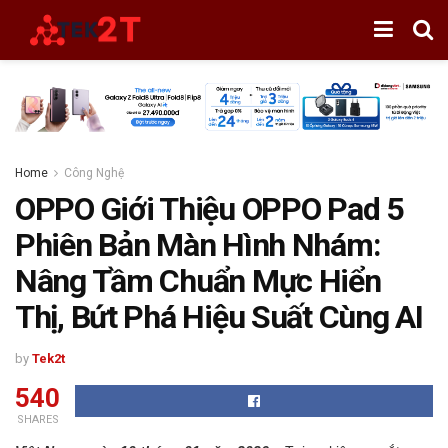
Home
Công Nghệ
OPPO Giới Thiệu OPPO Pad 5
Phiên Bản Màn Hình Nhám:
Nâng Tầm Chuẩn Mực Hiển
Thị, Bứt Phá Hiệu Suất Cùng AI
by
Tek2t
540
SHARES