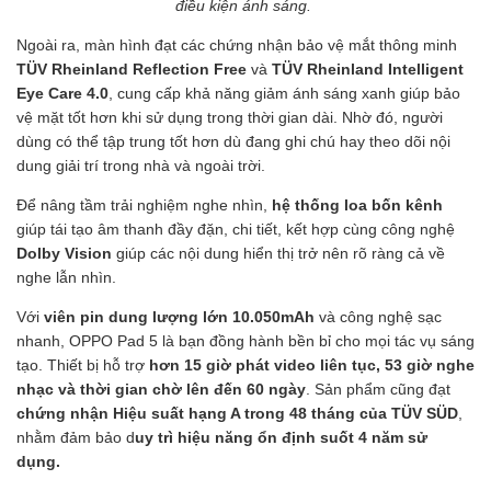
điều kiện ánh sáng.
Ngoài ra, màn hình đạt các chứng nhận bảo vệ mắt thông minh
TÜV Rheinland Reflection Free
và
TÜV Rheinland Intelligent
Eye Care 4.0
, cung cấp khả năng giảm ánh sáng xanh giúp bảo
vệ mặt tốt hơn khi sử dụng trong thời gian dài. Nhờ đó, người
dùng có thể tập trung tốt hơn dù đang ghi chú hay theo dõi nội
dung giải trí trong nhà và ngoài trời.
Để nâng tầm trải nghiệm nghe nhìn,
hệ thống loa bốn kênh
giúp tái tạo âm thanh đầy đặn, chi tiết, kết hợp cùng công nghệ
Dolby Vision
giúp các nội dung hiển thị trở nên rõ ràng cả về
nghe lẫn nhìn.
Với
viên pin dung lượng lớn 10.050mAh
và công nghệ sạc
nhanh, OPPO Pad 5 là bạn đồng hành bền bỉ cho mọi tác vụ sáng
tạo. Thiết bị hỗ trợ
hơn 15 giờ phát video liên tục, 53 giờ nghe
nhạc và thời gian chờ lên đến 60 ngày
. Sản phẩm cũng đạt
chứng nhận Hiệu suất hạng A trong 48 tháng của TÜV SÜD
,
nhằm đảm bảo d
uy trì hiệu năng ổn định suốt 4 năm sử
dụng.