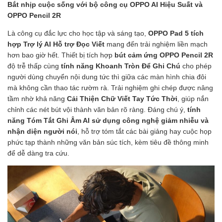
Bắt nhịp cuộc sống với bộ công cụ OPPO AI Hiệu Suất và
OPPO Pencil 2R
Là công cụ đắc lực cho học tập và sáng tạo,
OPPO Pad 5 tích
hợp Trợ lý AI Hỗ trợ Đọc Viết
mang đến trải nghiệm liền mạch
hơn bao giờ hết. Thiết bị tích hợp
bút cảm ứng OPPO Pencil 2R
độ trễ thấp cùng
tính năng Khoanh Tròn Để Ghi Chú
cho phép
người dùng chuyển nội dung tức thì giữa các màn hình chia đôi
mà không cần thao tác rườm rà. Trải nghiệm ghi chép được nâng
tầm nhờ khả năng
Cải Thiện Chữ Viết Tay Tức Thời
, giúp nắn
chỉnh các nét bút vội thành văn bản rõ ràng. Đáng chú ý,
tính
năng Tóm Tắt Ghi Âm AI sử dụng công nghệ giảm nhiễu và
nhận diện người nói
, hỗ trợ tóm tắt các bài giảng hay cuộc họp
phức tạp thành những văn bản súc tích, kèm tiêu đề thông minh
để dễ dàng tra cứu.