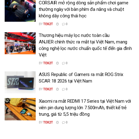
CORSAIR mở rộng dòng sản phẩm chơi game
thường ngày với bàn phím đa năng và chuột
không dây công thái học
BY
TEK2T
0
Thương hiệu máy lọc nước toàn cầu
ANJIER chính thức ra mắt tại Việt Nam, mang
công nghệ lọc nước chuẩn quốc tế đến gia đình
Việt
BY
TEK2T
0
ASUS Republic of Gamers ra mắt ROG Strix
SCAR 18 2026 tại Việt Nam
BY
TEK2T
0
Xiaomi ra mắt REDMI 17 Series tại Việt Nam với
viên pin dung lượng lớn 7.500mAh, thiết kế trẻ
trung, giá từ 5,5 triệu đồng
BY
TEK2T
0