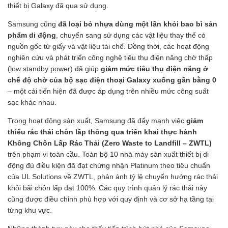
thiết bị Galaxy đã qua sử dụng.
Samsung cũng
đã loại bỏ nhựa dùng một lần khỏi bao bì sản
phẩm di động
, chuyển sang sử dụng các vật liệu thay thế có
nguồn gốc từ giấy và vật liệu tái chế. Đồng thời, các hoạt động
nghiên cứu và phát triển công nghệ tiêu thụ điện năng chờ thấp
(low standby power) đã giúp
giảm mức tiêu thụ điện năng ở
chế độ chờ của bộ sạc điện thoại Galaxy xuống gần bằng 0
– một cải tiến hiện đã được áp dụng trên nhiều mức công suất
sạc khác nhau.
Trong hoạt động sản xuất, Samsung đã đẩy mạnh việc
giảm
thiểu rác thải chôn lấp thông qua triển khai thực hành
Không Chôn Lấp Rác Thải (Zero Waste to Landfill – ZWTL)
trên phạm vi toàn cầu. Toàn bộ 10 nhà máy sản xuất thiết bị di
động đủ điều kiện đã đạt chứng nhận Platinum theo tiêu chuẩn
của UL Solutions về ZWTL, phản ánh tỷ lệ chuyển hướng rác thải
khỏi bãi chôn lấp đạt 100%. Các quy trình quản lý rác thải này
cũng được điều chỉnh phù hợp với quy định và cơ sở hạ tầng tại
từng khu vực.