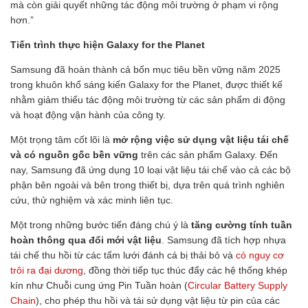
mà còn giải quyết những tác động môi trường ở phạm vi rộng
hơn.”
Tiến trình thực hiện Galaxy for the Planet
Samsung đã hoàn thành cả bốn mục tiêu bền vững năm 2025
trong khuôn khổ sáng kiến Galaxy for the Planet, được thiết kế
nhằm giảm thiểu tác động môi trường từ các sản phẩm di động
và hoạt động vận hành của công ty.
Một trọng tâm cốt lõi là
mở rộng việc sử dụng vật liệu tái chế
và có nguồn gốc bền vững
trên các sản phẩm Galaxy. Đến
nay, Samsung đã ứng dụng 10 loại vật liệu tái chế vào cả các bộ
phận bên ngoài và bên trong thiết bị, dựa trên quá trình nghiên
cứu, thử nghiệm và xác minh liên tục.
Một trong những bước tiến đáng chú ý là
tăng cường tính tuần
hoàn thông qua đổi mới vật liệu
. Samsung đã tích hợp nhựa
tái chế thu hồi từ các tấm lưới đánh cá bị thải bỏ và
có nguy cơ
trôi ra đại dương
, đồng thời tiếp tục thúc đẩy các hệ thống khép
kín như Chuỗi cung ứng Pin Tuần hoàn (
Circular Battery Supply
Chain
), cho phép thu hồi và tái sử dụng vật liệu từ pin của các