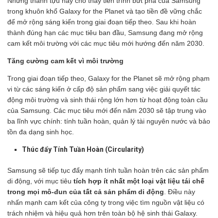
Những thành tựu này cho thấy tiến trình bứt phá của Samsung
trong khuôn khổ Galaxy for the Planet và tạo tiền đề vững chắc
để mở rộng sáng kiến trong giai đoạn tiếp theo. Sau khi hoàn
thành đúng hạn các mục tiêu ban đầu, Samsung đang mở rộng
cam kết môi trường với các mục tiêu mới hướng đến năm 2030.
Tăng cường cam kết vì môi trường
Trong giai đoạn tiếp theo, Galaxy for the Planet sẽ mở rộng phạm
vi từ các sáng kiến ở cấp độ sản phẩm sang việc giải quyết tác
động môi trường và sinh thái rộng lớn hơn từ hoạt động toàn cầu
của Samsung. Các mục tiêu mới đến năm 2030 sẽ tập trung vào
ba lĩnh vực chính: tính tuần hoàn, quản lý tài nguyên nước và bảo
tồn đa dạng sinh học.
Thúc đẩy Tính Tuần Hoàn (Circularity)
Samsung sẽ tiếp tục đẩy mạnh tính tuần hoàn trên các sản phẩm
di động, với mục tiêu
tích hợp ít nhất một loại vật liệu tái chế
trong mọi mô-đun của tất cả sản phẩm di động
. Điều này
nhấn mạnh cam kết của công ty trong việc tìm nguồn vật liệu có
trách nhiệm và hiệu quả hơn trên toàn bộ hệ sinh thái Galaxy.