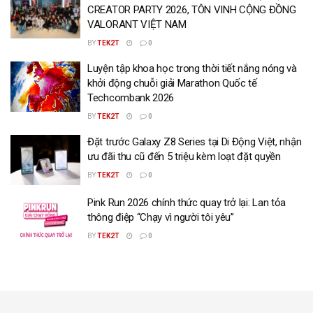
CREATOR PARTY 2026, TÔN VINH CỘNG ĐỒNG
VALORANT VIỆT NAM
BY
TEK2T
0
Luyện tập khoa học trong thời tiết nắng nóng và
khởi động chuỗi giải Marathon Quốc tế
Techcombank 2026
BY
TEK2T
0
Đặt trước Galaxy Z8 Series tại Di Động Việt, nhận
ưu đãi thu cũ đến 5 triệu kèm loạt đặt quyền
BY
TEK2T
0
Pink Run 2026 chính thức quay trở lại: Lan tỏa
thông điệp “Chạy vì người tôi yêu”
BY
TEK2T
0