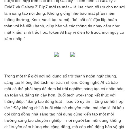
được tích hợp trên các thiết bị Galaxy – điển hình là Galaxy Z
Fold7 và Galaxy Z Flip7 mới ra mắt – là lựa chọn tối ưu cho người
làm sáng tạo nội dung. Không giống như bảo mật phần mềm
thông thường, Knox Vault tạo ra một “két sắt số” độc lập hoàn
toàn với hệ điều hành, giúp bảo vệ các thông tin nhạy cảm như
mật khẩu, sinh trắc học, token AI hay ví điện tử trước mọi nguy cơ
xâm nhập.”
Trong một thế giới nơi nội dung số trở thành ngôn ngữ chung,
sáng tạo không thể tách rời trách nhiệm. Công nghệ AI và bảo
mật có thể phối hợp để đem lại trải nghiệm sáng tạo cá nhân hóa,
an toàn và đáng tin cậy hơn. Buổi tech workshop kết thúc với
thông điệp: “Sáng tạo đúng luật – bảo vệ uy tín – tăng cơ hội hợp
tác.” Đây không chỉ là buổi chia sẻ chuyên môn, mà còn là lời kêu
gọi cộng đồng nhà sáng tạo nội dung cùng kiến tạo một môi
trường sáng tạo chuyên nghiệp – nơi người làm nội dung không
chỉ truyền cảm hứng cho cộng đồng, mà còn chủ động bảo vệ giá