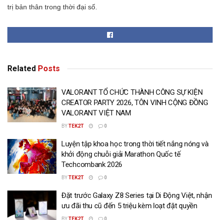
trị bản thân trong thời đại số.
Related
Posts
VALORANT TỔ CHỨC THÀNH CÔNG SỰ KIỆN
CREATOR PARTY 2026, TÔN VINH CỘNG ĐỒNG
VALORANT VIỆT NAM
BY
TEK2T
0
Luyện tập khoa học trong thời tiết nắng nóng và
khởi động chuỗi giải Marathon Quốc tế
Techcombank 2026
BY
TEK2T
0
Đặt trước Galaxy Z8 Series tại Di Động Việt, nhận
ưu đãi thu cũ đến 5 triệu kèm loạt đặt quyền
BY
TEK2T
0