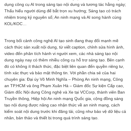
dụng công cụ AI trong sáng tạo nội dung và tương tác hằng ngày;
Thấu hiểu người dùng để bắt trọn xu hướng; Sáng tạo có trách
nhiệm trong kỷ nguyên số; An ninh mạng và AI song hành cùng
KOL/KOC…
Trong bối cảnh công nghệ AI tạo sinh đang thay đổi mạnh mẽ
cách thức sản xuất nội dung, từ viết caption, chỉnh sửa hình ảnh,
video đến phân tích hành vi người xem, các nhà sáng tạo nội
dung ngày nay có thêm nhiều công cụ hỗ trợ sáng tạo. Bên cạnh
đó có không ít thách thức, đặc biệt liên quan đến quyền riêng tư,
tính xác thực và bảo mật thông tin. Với phần chia sẻ của hai
chuyên gia: Đại úy Võ Minh Nghĩa – Phòng An ninh mạng, Công
an TP.HCM và ông Phạm Xuân Hà – Giám đốc Sự kiện Cấp cao,
Giám đốc Nội dung Công nghệ và Xe tại VCCorp, thành viên Ban
Truyền thông, Hiệp hội An ninh mạng Quốc gia, cộng đồng sáng
tạo nội dung được nâng cao nhận thức về an ninh mạng, cách
kiểm soát nội dung trước khi đăng tải, cũng như bảo vệ dữ liệu cá
nhân, bản thảo và thiết bị trong quá trình sáng tạo.