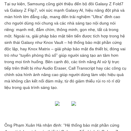
Tại sự kiện, Samsung cũng giới thiệu đến bộ đôi Galaxy Z Fold7
và Galaxy Z Flip7, với sức mạnh Galaxy AI, hiệu năng đột phá và
màn hình lớn đẳng cấp, mang đến trải nghiệm “Ultra” đỉnh cao
cho người dùng nói chung và các nhà sáng tạo nội dung nói
riêng: mạnh mẽ, đắm chìm, thông minh, gọn nhẹ, tất cả trong
một. Ngoài ra, giải pháp bảo mật tiên tiến được tích hợp trong hệ
sinh thái Galaxy như Knox Vault – hệ thống bảo mật phần cứng
độc lập, hay Knox Matrix – giải pháp bảo mật đa thiết bị, đóng vai
trò như “tuyến phòng thủ số” giúp người sáng tạo an tâm hơn
trong mọi tình huống. Bên cạnh đó, các tính năng AI xử lý trực
tiếp trên thiết bị như Audio Eraser, Call Transcript hay các công cụ
chỉnh sửa hình ảnh nâng cao giúp người dùng làm việc hiệu quả
mà không cần kết nối đám mây, từ đó giảm thiểu rủi ro rò rỉ dữ
liệu trong quá trình sáng tạo.
Ông Phạm Xuân Hà nhận định: “Hệ thống bảo mật phần cứng