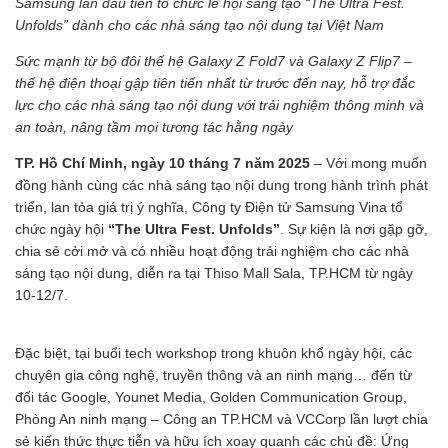
Samsung lần đầu tiên tổ chức lễ hội sáng tạo “The Ultra Fest.
Unfolds” dành cho các nhà sáng tạo nội dung tại Việt Nam
Sức mạnh từ bộ đôi thế hệ Galaxy Z Fold7 và Galaxy Z Flip7 –
thế hệ điện thoại gập tiên tiến nhất từ trước đến nay, hỗ trợ đắc
lực cho các nhà sáng tạo nội dung với trải nghiệm thông minh và
an toàn, nâng tầm mọi tương tác hằng ngày
TP. Hồ Chí Minh, ngày 10 tháng 7 năm 2025
– Với mong muốn
đồng hành cùng các nhà sáng tạo nội dung trong hành trình phát
triển, lan tỏa giá trị ý nghĩa, Công ty Điện tử Samsung Vina tổ
chức ngày hội
“The Ultra Fest. Unfolds”
. Sự kiện là nơi gặp gỡ,
chia sẻ cởi mở và có nhiều hoạt động trải nghiệm cho các nhà
sáng tạo nội dung, diễn ra tại Thiso Mall Sala, TP.HCM từ ngày
10-12/7.
Đặc biệt, tại buổi tech workshop trong khuôn khổ ngày hội, các
chuyên gia công nghệ, truyền thông và an ninh mạng… đến từ
đối tác Google, Younet Media, Golden Communication Group,
Phòng An ninh mạng – Công an TP.HCM và VCCorp lần lượt chia
sẻ kiến thức thực tiễn và hữu ích xoay quanh các chủ đề: Ứng