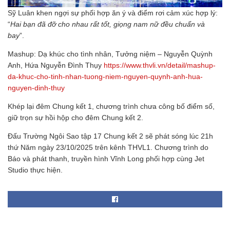
Sỹ Luân khen ngợi sự phối hợp ăn ý và điểm rơi cảm xúc hợp lý:
“
Hai bạn đã đỡ cho nhau rất tốt, giọng nam nữ đều chuẩn và
bay
”.
Mashup: Dạ khúc cho tình nhân, Tưởng niệm – Nguyễn Quỳnh
Anh, Hứa Nguyễn Đình Thụy
https://www.thvli.vn/detail/mashup-
da-khuc-cho-tinh-nhan-tuong-niem-nguyen-quynh-anh-hua-
nguyen-dinh-thuy
Khép lại đêm Chung kết 1, chương trình chưa công bố điểm số,
giữ trọn sự hồi hộp cho đêm Chung kết 2.
Đấu Trường Ngôi Sao tập 17 Chung kết 2 sẽ phát sóng lúc 21h
thứ Năm ngày 23/10/2025 trên kênh THVL1. Chương trình do
Báo và phát thanh, truyền hình Vĩnh Long phối hợp cùng Jet
Studio thực hiện.