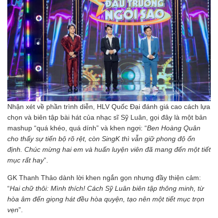
Nhận xét về phần trình diễn, HLV Quốc Đại đánh giá cao cách lựa
chọn và biên tập bài hát của nhạc sĩ Sỹ Luân, gọi đây là một bản
mashup “quá khéo, quá dính” và khen ngợi: “
Ben Hoàng Quân
cho thấy sự tiến bộ rõ rệt, còn SingK thì vẫn giữ phong độ ổn
định. Chúc mừng hai em và huấn luyện viên đã mang đến một tiết
mục rất hay
”.
GK Thanh Thảo dành lời khen ngắn gọn nhưng đầy thiện cảm:
“
Hai chữ thôi: Mình thích! Cách Sỹ Luân biên tập thông minh, từ
hòa âm đến giọng hát đều hòa quyện, tạo nên một tiết mục trọn
vẹn
”.