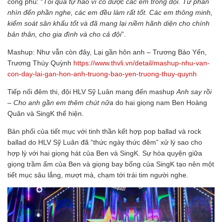
công phu: “
Tôi quá tự hào vì có được các em trong đội. Từ phần
nhìn đến phần nghe, các em đều làm rất tốt. Các em thông minh,
kiểm soát sân khấu tốt và đã mang lại niềm hãnh diện cho chính
bản thân, cho gia đình và cho cả đội
”.
Mashup: Như vẫn còn đây, Lại gần hôn anh – Trương Bảo Yến,
Trương Thúy Quỳnh
https://www.thvli.vn/detail/mashup-nhu-van-
con-day-lai-gan-hon-anh-truong-bao-yen-truong-thuy-quynh
Tiếp nối đêm thi, đội HLV Sỹ Luân mang đến mashup
Anh say rồi
– Cho anh gần em thêm chút nữa
do hai giọng nam Ben Hoàng
Quân và SingK thể hiện.
Bản phối của tiết mục với tinh thần kết hợp pop ballad và rock
ballad do HLV Sỹ Luân đã “thức ngày thức đêm” xử lý sao cho
hợp lý với hai giọng hát của Ben và SingK. Sự hòa quyện giữa
giọng trầm ấm của Ben và giọng bay bổng của SingK tạo nên một
tiết mục sâu lắng, mượt mà, chạm tới trái tim người nghe.