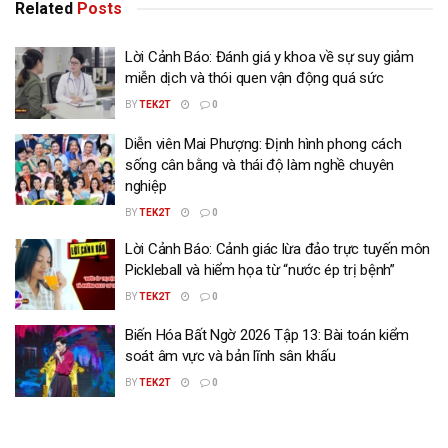
Related
Posts
Lời Cảnh Báo: Đánh giá y khoa về sự suy giảm
miễn dịch và thói quen vận động quá sức
BY
TEK2T
0
Diễn viên Mai Phượng: Định hình phong cách
sống cân bằng và thái độ làm nghề chuyên
nghiệp
BY
TEK2T
0
Lời Cảnh Báo: Cảnh giác lừa đảo trực tuyến môn
Pickleball và hiểm họa từ “nước ép trị bệnh”
BY
TEK2T
0
Biến Hóa Bất Ngờ 2026 Tập 13: Bài toán kiểm
soát âm vực và bản lĩnh sân khấu
BY
TEK2T
0