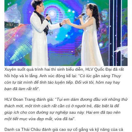
Xuyên suốt quá trình hai thí sinh biểu diễn, HLV Quốc Đại đã rất
hồi hộp và lo lắng. Anh xúc động kể lại: “
Có lúc gần sáng Thụy
còn tự tát mình để tỉnh táo luyện tiếp. Đối với tôi, hôm nay hay
bạn đã làm rất tốt
”.
HLV Đoan Trang đánh giá: “
Tụi em dám đương đầu với những thử
thách mới, một tính cách rất cần có ở người trẻ, đặc biệt là để
giúp ích cho con đường sự nghiệp sau này. Hai em đã tạo nên
một tiết mục vừa đẹp mắt, vừa đã tai
”.
Danh ca Thái Châu đánh giá cao sự cố gắng và kỹ năng của cả