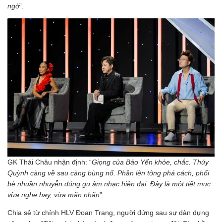
ngờ
”.
GK Thái Châu nhận định: “
Giọng của Bảo Yến khỏe, chắc. Thúy
Quỳnh càng về sau càng bùng nổ. Phần lên tông phá cách, phối
bè nhuần nhuyễn đúng gu âm nhạc hiện đại. Đây là một tiết mục
vừa nghe hay, vừa mãn nhãn
”.
Chia sẻ từ chính HLV Đoan Trang, người đứng sau sự dàn dựng