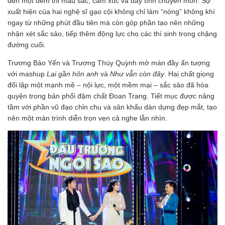
đến một đêm thi màu sắc, cảm xúc và đầy tính chuyên môn. Sự
xuất hiện của hai nghệ sĩ gạo cội không chỉ làm “nóng” không khí
ngay từ những phút đầu tiên mà còn góp phần tạo nên những
nhận xét sắc sảo, tiếp thêm động lực cho các thí sinh trong chặng
đường cuối.
Trương Bảo Yến và Trương Thúy Quỳnh mở màn đầy ấn tượng
với mashup
Lại gần hôn anh
và
Như vẫn còn đây
. Hai chất giọng
đối lập một mạnh mẽ – nội lực, một mềm mại – sắc sảo đã hòa
quyện trong bản phối đậm chất Đoan Trang. Tiết mục được nâng
tầm với phần vũ đạo chỉn chu và sân khấu dàn dựng đẹp mắt, tạo
nên một màn trình diễn trọn vẹn cả nghe lẫn nhìn.