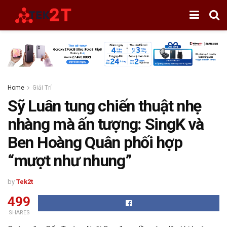
Home
Giải Trí
Sỹ Luân tung chiến thuật nhẹ
nhàng mà ấn tượng: SingK và
Ben Hoàng Quân phối hợp
“mượt như nhung”
by
Tek2t
499
SHARES