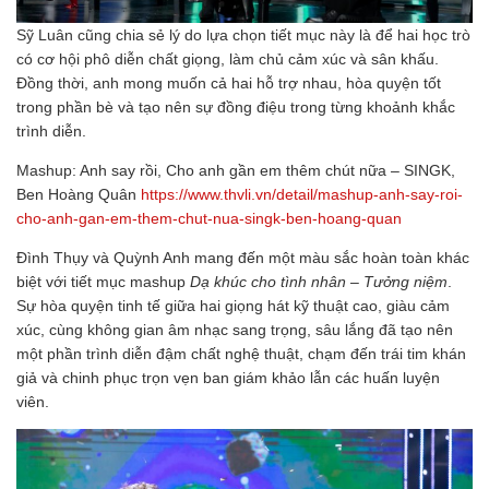
Sỹ Luân cũng chia sẻ lý do lựa chọn tiết mục này là để hai học trò
có cơ hội phô diễn chất giọng, làm chủ cảm xúc và sân khấu.
Đồng thời, anh mong muốn cả hai hỗ trợ nhau, hòa quyện tốt
trong phần bè và tạo nên sự đồng điệu trong từng khoảnh khắc
trình diễn.
Mashup: Anh say rồi, Cho anh gần em thêm chút nữa – SINGK,
Ben Hoàng Quân
https://www.thvli.vn/detail/mashup-anh-say-roi-
cho-anh-gan-em-them-chut-nua-singk-ben-hoang-quan
Đình Thụy và Quỳnh Anh mang đến một màu sắc hoàn toàn khác
biệt với tiết mục mashup
Dạ khúc cho tình nhân
–
Tưởng niệm
.
Sự hòa quyện tinh tế giữa hai giọng hát kỹ thuật cao, giàu cảm
xúc, cùng không gian âm nhạc sang trọng, sâu lắng đã tạo nên
một phần trình diễn đậm chất nghệ thuật, chạm đến trái tim khán
giả và chinh phục trọn vẹn ban giám khảo lẫn các huấn luyện
viên.