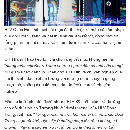
HLV Quốc Đại nhận xét tiết mục đã thể hiện rõ màu sắc âm nhạc
của đội Đoan Trang và hai thí sinh đã làm rất tốt, đồng thời tin
rằng phần trình diễn này sẽ chạm được cảm xúc của hai vị giám
khảo.
GK Thanh Thảo tiếp lời, chị cho rằng tiết mục không hẳn là
“
mang màu sắc Đoan Trang vì từng người đều có bản sắc riêng”
.
Nữ giám khảo dành lời khen cho sự tự tin và chuyên nghiệp của
hai thí sinh, đặc biệt ấn tượng với những đoạn chuyển giọng
mượt mà, khẳng định tiết mục đạt độ “chỉn chu và chuyên
nghiệp”.
Mặc dù là ở “phe đối địch” nhưng HLV Sỹ Luân cũng rất lo lắng
cho đôi thí sinh họ Trương khi ở “dưới trướng” của HLV Đoan
Trang. Anh nói: “
Tôi ngồi xem mà rất hồi hộp vì
bài mashup Đoan
Trang chọn rất khó, đặc biệt ở những đoạn lên tông không có
chuyển. Vậy mà các em xử lý rất tốt. Đó là điều khiến tôi bất