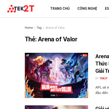
TRANG CHỦ
CÔNG NGHỆ
E
Home
Tag
Arena of Valor
Thẻ:
Arena of Valor
Arena
Thức 
Giải T
BY
TEK2T
APL sẽ t
đầu đến 
Giải v