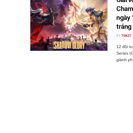
Champ
ngày 
tráng 
BY
TEK2T
12 đội t
Series (
giành phầ