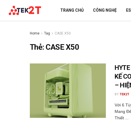
TRANG CHỦ
CÔNG NGHỆ
E
Home
Tag
CASE X50
Thẻ:
CASE X50
HYTE 
KẾ C
– HI
BY
TEK2T
Với 6 T
Mang Đế
Thiết ...