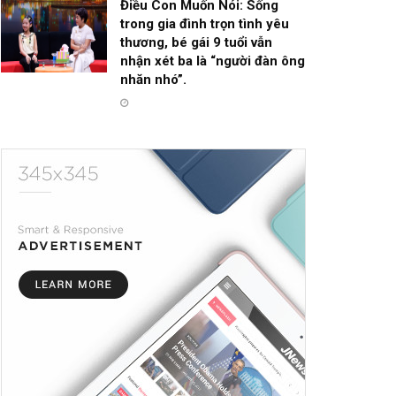
Điều Con Muốn Nói: Sống
trong gia đình trọn tình yêu
thương, bé gái 9 tuổi vẫn
nhận xét ba là “người đàn ông
nhăn nhó”.