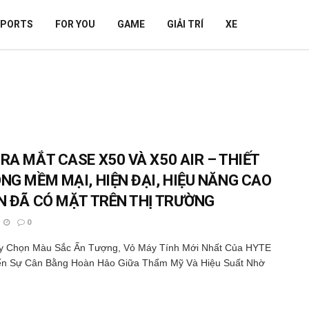
SPORTS
FOR YOU
GAME
GIẢI TRÍ
XE
RA MẮT CASE X50 VÀ X50 AIR – THIẾT
ONG MỀM MẠI, HIỆN ĐẠI, HIỆU NĂNG CAO
ỆN ĐÃ CÓ MẶT TRÊN THỊ TRƯỜNG
0
ùy Chọn Màu Sắc Ấn Tượng, Vỏ Máy Tính Mới Nhất Của HYTE
n Sự Cân Bằng Hoàn Hảo Giữa Thẩm Mỹ Và Hiệu Suất Nhờ