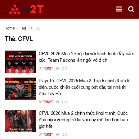
Home
Tag
CFVL
Thẻ:
CFVL
CFVL 2026 Mùa 2 khép lại với hành trình đầy cảm
xúc, Team Falcons lên ngôi vô địch
BY
TEK2T
0
Playoffs CFVL 2026 Mùa 2: Top 6 chính thức lộ
diện, cuộc chiến cuối cùng bắt đầu tại nhà thi
đấu Tây Hồ
BY
TEK2T
0
CFVL 2026 Mùa 2 chính thức khởi tranh: Cuộc
đua ngôi vương trở lại với quy mô lớn hơn bao
giờ hết
BY
TEK2T
0