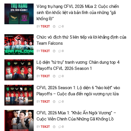
Vòng trụ hạng CFVL 2026 Mùa 2: Cuộc chiến
sinh tồn khốc liệt và bản lĩnh của những “gã
khổng lồ”
BY
TEK2T
0
Chức vô địch thứ 5 liên tiếp và lời khẳng định của
Team Falcons
BY
TEK2T
0
Lộ diện “tứ trụ” tranh vương: Chân dung top 4
Playoffs CFVL 2026 Season 1
BY
TEK2T
0
CFVL 2026 Season 1: Lộ diện 6 “hào kiệt” vào
Playoffs – Cuộc đua đến ngôi vương rực lửa
BY
TEK2T
0
CFVL 2026 Mùa 1: “Khắc Ấn Ngôi Vương” –
Cuộc Viễn Chinh Của Những Gã Khổng Lồ
BY
TEK2T
0