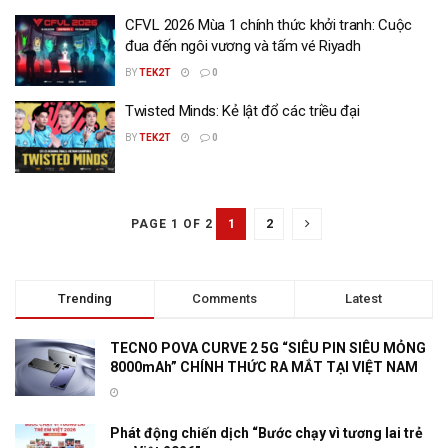
CFVL 2026 Mùa 1 chính thức khởi tranh: Cuộc
đua đến ngôi vương và tấm vé Riyadh
BY
TEK2T
0
Twisted Minds: Kẻ lật đổ các triều đại
BY
TEK2T
0
1
2
PAGE 1 OF 2
Trending
Comments
Latest
TECNO POVA CURVE 2 5G “SIÊU PIN SIÊU MỎNG
8000mAh” CHÍNH THỨC RA MẮT TẠI VIỆT NAM
Phát động chiến dịch “Bước chạy vì tương lai trẻ