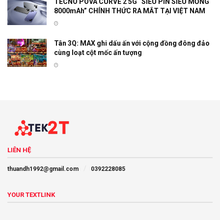
TECNO POVA CURVE 2 5G “SIÊU PIN SIÊU MỎNG
8000mAh” CHÍNH THỨC RA MẮT TẠI VIỆT NAM
Tân 3Q: MAX ghi dấu ấn với cộng đồng đông đảo
cùng loạt cột mốc ấn tượng
LIÊN HỆ
thuandh1992@gmail.com
0392228085
YOUR TEXTLINK