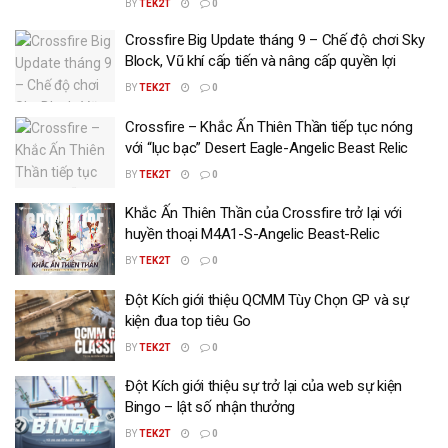
BY
TEK2T
0
Crossfire Big Update tháng 9 – Chế độ chơi Sky
Block, Vũ khí cấp tiến và nâng cấp quyền lợi
BY
TEK2T
0
Crossfire – Khắc Ấn Thiên Thần tiếp tục nóng
với “lục bạc” Desert Eagle-Angelic Beast Relic
BY
TEK2T
0
Khắc Ấn Thiên Thần của Crossfire trở lại với
huyền thoại M4A1-S-Angelic Beast-Relic
BY
TEK2T
0
Đột Kích giới thiệu QCMM Tùy Chọn GP và sự
kiện đua top tiêu Go
BY
TEK2T
0
Đột Kích giới thiệu sự trở lại của web sự kiện
Bingo – lật số nhận thưởng
BY
TEK2T
0