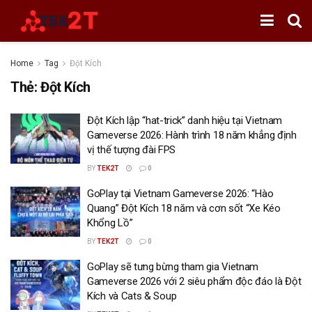
Home
Tag
Đột Kích
Thẻ:
Đột Kích
Đột Kích lập “hat-trick” danh hiệu tại Vietnam
Gameverse 2026: Hành trình 18 năm khẳng định
vị thế tượng đài FPS
BY
TEK2T
0
GoPlay tại Vietnam Gameverse 2026: “Hào
Quang” Đột Kích 18 năm và cơn sốt “Xe Kéo
Khổng Lồ”
BY
TEK2T
0
GoPlay sẽ tưng bừng tham gia Vietnam
Gameverse 2026 với 2 siêu phẩm độc đáo là Đột
Kích và Cats & Soup