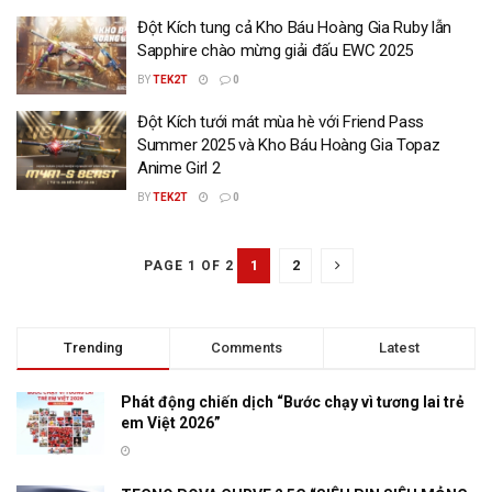
Đột Kích tung cả Kho Báu Hoàng Gia Ruby lẫn
Sapphire chào mừng giải đấu EWC 2025
BY
TEK2T
0
Đột Kích tưới mát mùa hè với Friend Pass
Summer 2025 và Kho Báu Hoàng Gia Topaz
Anime Girl 2
BY
TEK2T
0
1
2
PAGE 1 OF 2
Trending
Comments
Latest
Phát động chiến dịch “Bước chạy vì tương lai trẻ
em Việt 2026”