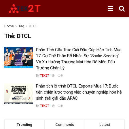
Home
Tag
ĐTCL
Thẻ:
ĐTCL
Phân Tích Cấu Trúc Giải Đấu Cúp Hắc Tinh Mùa
17: Cơ Chế Phân Bổ Nhân Sự “Snake Seeding”
Và Xu Hướng Thương Mại Hóa Bộ Môn Đấu
Trường Chân Lý
BY
TEK2T
0
Phân tích lộ trình ĐTCL Esports Mùa 17: Bước
tiến chiến lược trong việc chuyên nghiệp hóa hệ
sinh thái giải đấu APAC
BY
TEK2T
0
Trending
Comments
Latest