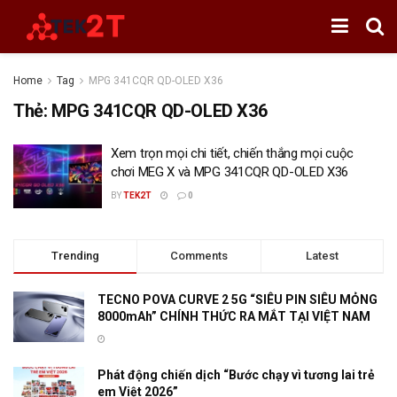
Home
Tag
MPG 341CQR QD-OLED X36
Thẻ:
MPG 341CQR QD-OLED X36
Xem trọn mọi chi tiết, chiến thắng mọi cuộc
chơi MEG X và MPG 341CQR QD-OLED X36
BY
TEK2T
0
Trending
Comments
Latest
TECNO POVA CURVE 2 5G “SIÊU PIN SIÊU MỎNG
8000mAh” CHÍNH THỨC RA MẮT TẠI VIỆT NAM
Phát động chiến dịch “Bước chạy vì tương lai trẻ
em Việt 2026”