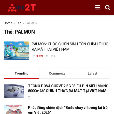
Home
Tag
PALMON
Thẻ:
PALMON
PALMON: CUỘC CHIẾN SINH TỒN CHÍNH THỨC
RA MẮT TẠI VIỆT NAM
BY
TEK2T
0
Trending
Comments
Latest
TECNO POVA CURVE 2 5G “SIÊU PIN SIÊU MỎNG
8000mAh” CHÍNH THỨC RA MẮT TẠI VIỆT NAM
Phát động chiến dịch “Bước chạy vì tương lai trẻ
em Việt 2026”