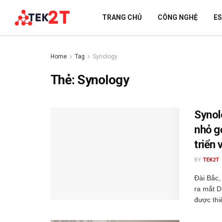
TRANG CHỦ
CÔNG NGHỆ
E
Home
Tag
Synology
Thẻ:
Synology
Synol
nhỏ g
triển 
BY
TEK2T
Đài Bắc,
ra mắt D
được thiế