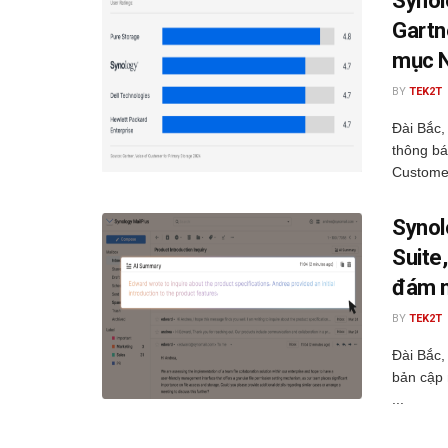
Synol
Gartn
mục N
BY
TEK2T
Đài Bắc,
thông bá
Customer
Synol
Suite
đám m
BY
TEK2T
Đài Bắc,
bản cập 
...