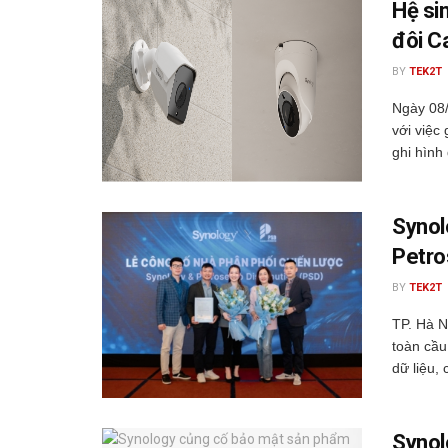
Hệ si
đôi C
BY
TEK2T
Ngày 08
với việc
ghi hình 
Synol
Petro
BY
TEK2T
TP. Hà N
toàn cầu
dữ liệu, 
Synol