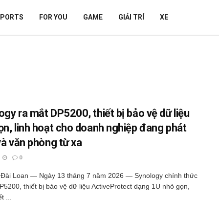
SPORTS
FOR YOU
GAME
GIẢI TRÍ
XE
ogy ra mắt DP5200, thiết bị bảo vệ dữ liệu
ọn, linh hoạt cho doanh nghiệp đang phát
và văn phòng từ xa
0
 Đài Loan — Ngày 13 tháng 7 năm 2026 — Synology chính thức
P5200, thiết bị bảo vệ dữ liệu ActiveProtect dạng 1U nhỏ gọn,
t ...