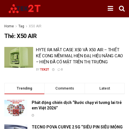
Home
Tag
X50 AIR
Thẻ:
X50 AIR
HYTE RA MẮT CASE X50 VÀ X50 AIR – THIẾT
KẾ CONG MỀM MẠI, HIỆN ĐẠI, HIỆU NĂNG CAO
– HIỆN ĐÃ CÓ MẶT TRÊN THỊ TRƯỜNG
BY
TEK2T
0
Trending
Comments
Latest
Phát động chiến dịch “Bước chạy vì tương lai trẻ
em Việt 2026”
TECNO POVA CURVE 2 5G “SIÊU PIN SIÊU MỎNG