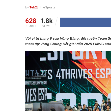
by
Tek2t
in
eSports
628
1.8k
SHARES
VIEWS
Với vị trí hạng 6 sau Vòng Bảng, đội tuyển Team 
tham dự Vòng Chung Kết giải đấu 2025 PMWC của