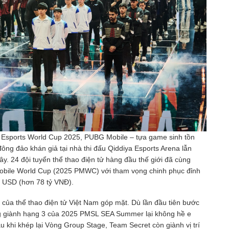
giá Esports World Cup 2025, PUBG Mobile – tựa game sinh tồn
ông đảo khán giả tại nhà thi đấu Qiddiya Esports Arena lẫn
y. 24 đội tuyển thể thao điện tử hàng đầu thế giới đã cùng
obile World Cup (2025 PMWC) với tham vọng chinh phục đỉnh
0 USD (hơn 78 tỷ VNĐ).
 của thể thao điện tử Việt Nam góp mặt. Dù lần đầu tiên bước
từng giành hạng 3 của 2025 PMSL SEA Summer lại không hề e
u khi khép lại Vòng Group Stage, Team Secret còn giành vị trí