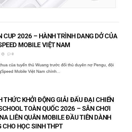
N CUP 2026 – HÀNH TRÌNH DANG DỞ CỦA
SPEED MOBILE VIỆT NAM
0
 thua của tuyển thủ Wuang trước đối thủ duyên nợ Pengu, đội
gSpeed Mobile Việt Nam chính...
H THỨC KHỞI ĐỘNG GIẢI ĐẤU ĐẠI CHIẾN
SCHOOL TOÀN QUỐC 2026 – SÂN CHƠI
NA LIÊN QUÂN MOBILE ĐẦU TIÊN DÀNH
G CHO HỌC SINH THPT