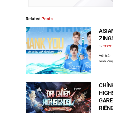
Related
Posts
ASIA
ZING
BY
TEK2T
Với trận
hình Zin
CHÍN
HIGH
GARE
RIÊN