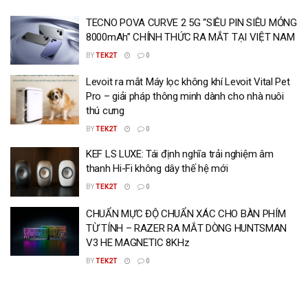
TECNO POVA CURVE 2 5G “SIÊU PIN SIÊU MỎNG
8000mAh” CHÍNH THỨC RA MẮT TẠI VIỆT NAM
BY
TEK2T
0
Levoit ra mắt Máy lọc không khí Levoit Vital Pet
Pro – giải pháp thông minh dành cho nhà nuôi
thú cưng
BY
TEK2T
0
KEF LS LUXE: Tái định nghĩa trải nghiệm âm
thanh Hi-Fi không dây thế hệ mới
BY
TEK2T
0
CHUẨN MỰC ĐỘ CHUẨN XÁC CHO BÀN PHÍM
TỪ TÍNH – RAZER RA MẮT DÒNG HUNTSMAN
V3 HE MAGNETIC 8KHz
BY
TEK2T
0