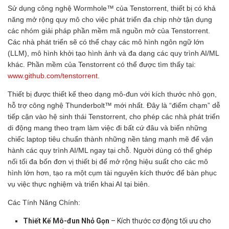
Sử dụng công nghệ Wormhole™ của Tenstorrent, thiết bị có khả
năng mở rộng quy mô cho việc phát triển đa chip nhờ tận dụng
các nhóm giải pháp phần mềm mã nguồn mở của Tenstorrent.
Các nhà phát triển sẽ có thể chạy các mô hình ngôn ngữ lớn
(LLM), mô hình khởi tạo hình ảnh và đa dạng các quy trình AI/ML
khác. Phần mềm của Tenstorrent có thể được tìm thấy tại:
www.github.com/tenstorrent
.
Thiết bị được thiết kế theo dạng mô-đun với kích thước nhỏ gọn,
hỗ trợ công nghệ Thunderbolt™ mới nhất. Đây là “điểm chạm” dễ
tiếp cận vào hệ sinh thái Tenstorrent, cho phép các nhà phát triển
di động mang theo trạm làm việc đi bất cứ đâu và biến những
chiếc laptop tiêu chuẩn thành những nền tảng mạnh mẽ để vận
hành các quy trình AI/ML ngay tại chỗ. Người dùng có thể ghép
nối tối đa bốn đơn vị thiết bị để mở rộng hiệu suất cho các mô
hình lớn hơn, tạo ra một cụm tài nguyên kích thước để bàn phục
vụ việc thực nghiệm và triển khai AI tại biên.
Các Tính Năng Chính:
Thiết Kế Mô-đun Nhỏ Gọn
– Kích thước cơ động tối ưu cho