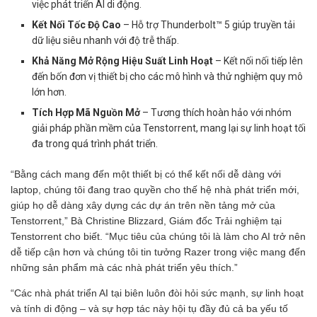
việc phát triển AI di động.
Kết Nối Tốc Độ Cao
– Hỗ trợ Thunderbolt™ 5 giúp truyền tải
dữ liệu siêu nhanh với độ trễ thấp.
Khả Năng Mở Rộng Hiệu Suất Linh Hoạt
– Kết nối nối tiếp lên
đến bốn đơn vị thiết bị cho các mô hình và thử nghiệm quy mô
lớn hơn.
Tích Hợp Mã Nguồn Mở
– Tương thích hoàn hảo với nhóm
giải pháp phần mềm của Tenstorrent, mang lại sự linh hoạt tối
đa trong quá trình phát triển.
“Bằng cách mang đến một thiết bị có thể kết nối dễ dàng với
laptop, chúng tôi đang trao quyền cho thế hệ nhà phát triển mới,
giúp họ dễ dàng xây dựng các dự án trên nền tảng mở của
Tenstorrent,” Bà Christine Blizzard, Giám đốc Trải nghiệm tại
Tenstorrent cho biết. “Mục tiêu của chúng tôi là làm cho AI trở nên
dễ tiếp cận hơn và chúng tôi tin tưởng Razer trong việc mang đến
những sản phẩm mà các nhà phát triển yêu thích.”
“Các nhà phát triển AI tại biên luôn đòi hỏi sức mạnh, sự linh hoạt
và tính di động – và sự hợp tác này hội tụ đầy đủ cả ba yếu tố