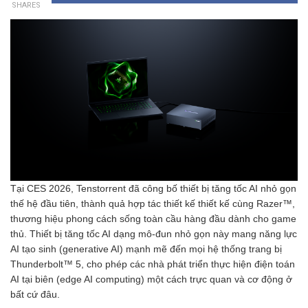
SHARES
Tại CES 2026, Tenstorrent đã công bố thiết bị tăng tốc AI nhỏ gọn
thế hệ đầu tiên, thành quả hợp tác thiết kế thiết kế cùng Razer™,
thương hiệu phong cách sống toàn cầu hàng đầu dành cho game
thủ. Thiết bị tăng tốc AI dạng mô-đun nhỏ gọn này mang năng lực
AI tạo sinh (generative AI) mạnh mẽ đến mọi hệ thống trang bị
Thunderbolt™ 5, cho phép các nhà phát triển thực hiện điện toán
AI tại biên (edge AI computing) một cách trực quan và cơ động ở
bất cứ đâu.