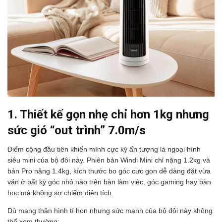
1. Thiết kế gọn nhẹ chỉ hơn 1kg nhưng
sức gió “out trình” 7.0m/s
Điểm cộng đầu tiên khiến mình cực kỳ ấn tượng là ngoại hình
siêu mini của bộ đôi này. Phiên bản Windi Mini chỉ nặng 1.2kg và
bản Pro nặng 1.4kg, kích thước bo góc cực gọn dễ dàng đặt vừa
vặn ở bất kỳ góc nhỏ nào trên bàn làm việc, góc gaming hay bàn
học mà không sợ chiếm diện tích.
Dù mang thân hình tí hon nhưng sức mạnh của bộ đôi này không
thể xem thường: