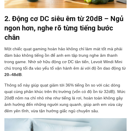
2. Động cơ DC siêu êm từ 20dB – Ngủ
ngon hơn, nghe rõ từng tiếng bước
chân
Một chiếc quạt gaming hoàn hảo không chỉ làm mát tốt mà phải
đảm bảo không tiếng ồn để anh em tập trung nghe âm thanh
trong game. Nhờ sở hữu động cơ DC tân tiến, Levoit Windi Mini
chú trọng tối đa vào yếu tố vận hành êm ái với độ ồn dao động từ
20–48dB
.
Thông số này giúp quạt giảm tới 36% tiếng ồn so với các dòng
quạt cùng phân khúc trên thị trường (vốn có độ ồn từ 32dB). Mức
20dB nôm na chỉ nhỏ nhẹ như tiếng lá rơi, hoàn toàn không gây
ảnh hưởng đến những người xung quanh, giúp anh em vừa cày
đêm yên tĩnh, vừa tận hưởng giấc ngủ chuyên sâu.