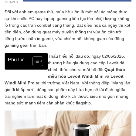
SHARES
Đối với anh em game thủ, mùa hè luôn là một nỗi ác mộng thực
sự khi chiếc PC hay laptop gaming liên tục tỏa nhiệt lượng khổng
lồ trong các trận combat căng thẳng. Bật điều hòa cả ngày thì xót
tiền điện, còn dùng quạt máy truyền thống thì vừa ồn cản trở
tiếng bước chân in-game, vừa chiếm hết không gian của đống
gaming gear trên bàn.
Thấu hiểu nỗi đau đó, ngày 02/06/2026,
Phụ lục
thương hiệu gia dụng cao cấp Levoit đã
chính thức cho ra mắt bộ đôi
Quạt tháp
điều hòa Levoit Windi Mini
và
Levoit
Windi Mini Pro
tại thị trường Việt Nam. Với thông điệp “Mang làn
gió đi khắp nơi”, dòng sản phẩm này hứa hẹn sẽ tái định nghĩa
trải nghiệm làm mát di động nhờ kích thước siêu nhỏ gọn nhưng
mang sức mạnh tiệm cận phân khúc flagship.