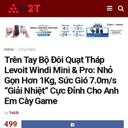
Home
Công Nghệ
Trên Tay Bộ Đôi Quạt Tháp
Levoit Windi Mini & Pro: Nhỏ
Gọn Hơn 1Kg, Sức Gió 7.0m/s
“Giải Nhiệt” Cực Đỉnh Cho Anh
Em Cày Game
by
Tek2t
499