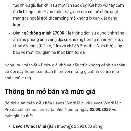
tục nhiều giờ liền chỉ sau một lần sạc đầy. Kết hợp với tay cầm
ẩn tích hợp tinh tế vào thân máy, anh em có thể nhấc quạt
mang ra ngoài trời, đi camping mà không lo cạn kiệt năng
lượng.
Đèn ngủ thông minh 2700K:
Hệ thống đèn sử dụng ánh sáng
ấm mô phỏng ánh vàng dịu của hoàng hôn tự nhiên với 3 tùy
chọn độ sáng (0.3 lm, 1 lm và chế độ Breath – Nhịp thở) giúp
bảo vệ mắt, thư giãn hệ thần kinh tối đa.
Ngoài ra, với thiết kế cửa gió nhỏ và cấu trúc không cánh an toàn,
bộ đôi này hoàn toàn thân thiện với những gia đình có trẻ nhỏ
hoặc thú cưng.
Thông tin mở bán và mức giá
Bộ đôi quạt tháp điều hòa Levoit Windi Mini và Levoit Windi Mini
Pro đã chính thức lên kệ tại Việt Nam từ ngày
02/06/2026
với
mức giá cụ thể:
Levoit Windi Mini (Bản thường):
2.590.000 đồng.