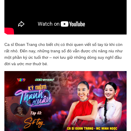
Ca sĩ Đoan Trang cho biết chị có thói quen viết sổ tay từ khi còn
rất nhỏ. Đến nay, những trang sổ đó vẫn được chị nâng niu như
một phần ký ức tuổi thơ – nơi lưu giữ những dòng suy nghĩ đầu
đời và ước mơ thuở bé.