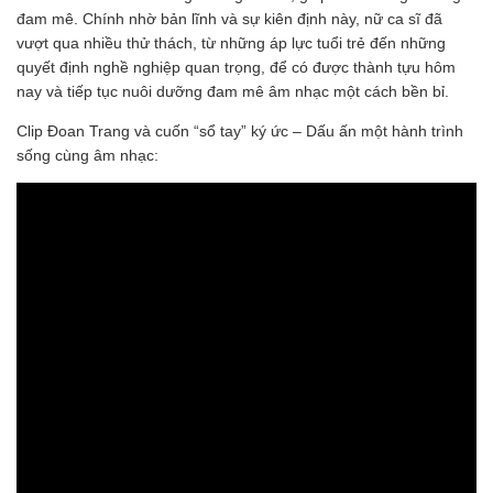
đam mê. Chính nhờ bản lĩnh và sự kiên định này, nữ ca sĩ đã
vượt qua nhiều thử thách, từ những áp lực tuổi trẻ đến những
quyết định nghề nghiệp quan trọng, để có được thành tựu hôm
nay và tiếp tục nuôi dưỡng đam mê âm nhạc một cách bền bỉ.
Clip Đoan Trang và cuốn “sổ tay” ký ức – Dấu ấn một hành trình
sống cùng âm nhạc: