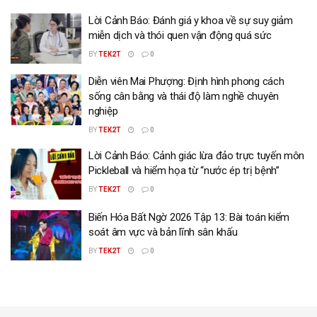
Lời Cảnh Báo: Đánh giá y khoa về sự suy giảm
miễn dịch và thói quen vận động quá sức
BY
TEK2T
0
Diễn viên Mai Phượng: Định hình phong cách
sống cân bằng và thái độ làm nghề chuyên
nghiệp
BY
TEK2T
0
Lời Cảnh Báo: Cảnh giác lừa đảo trực tuyến môn
Pickleball và hiểm họa từ “nước ép trị bệnh”
BY
TEK2T
0
Biến Hóa Bất Ngờ 2026 Tập 13: Bài toán kiểm
soát âm vực và bản lĩnh sân khấu
BY
TEK2T
0