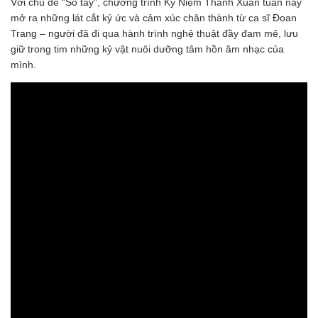
Với chủ đề “Sổ tay”, chương trình Kỷ Niệm Thanh Xuân tuần này
mở ra những lát cắt ký ức và cảm xúc chân thành từ ca sĩ Đoan
Trang – người đã đi qua hành trình nghệ thuật đầy đam mê, lưu
giữ trong tim những kỷ vật nuôi dưỡng tâm hồn âm nhạc của
mình.