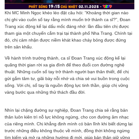
Khi MC Minh Ngọc khéo léo đặt câu hỏi: “Khoảng thời gian nào
chị ghi vào cuốn sổ tay rằng mình muốn trở thành ca sĩ?”, Đoan
Trang xúc động kể lại dấu mốc đáng nhớ: lần đầu tiên chị được
tham gia một chuyến cắm trại tại thành phố Nha Trang. Chính tại
đó, chị cảm nhận được niềm khát khao cháy bỏng được đứng
trên sân khấu.
Về hành trình trưởng thành, ca sĩ Đoan Trang xúc động kể lại
quãng thời gian rời xa gia đình để theo đuổi con đường nghệ
thuật. Những cuốn sổ tay trở thành người bạn thân thiết, để chị
gửi gắm tâm tư, giãi bày nỗi nhớ và chia sẻ vui buồn trong cuộc
sống. Với chị, sổ tay là nguồn động lực tinh thần, giúp chị vững
vàng bước qua những thử thách đầu đời.
Nhìn lại chặng đường sự nghiệp, Đoan Trang chia sẻ rằng bản
thân luôn kiên trì nỗ lực không ngừng, cho con đường âm nhạc
của riêng mình. Chị khẳng định mình có bản lĩnh khi biết dừng lại
trước những điều không thuộc về mình, đồng thời không ngừng
tìm kiếm và mở ra những hướng đi mới, giúp bản thân giữ vững