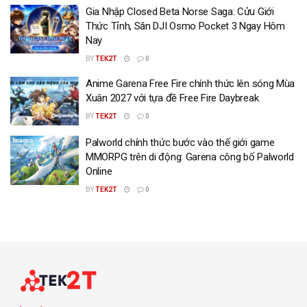
Gia Nhập Closed Beta Norse Saga: Cửu Giới
Thức Tỉnh, Săn DJI Osmo Pocket 3 Ngay Hôm
Nay
BY
TEK2T
0
Anime Garena Free Fire chính thức lên sóng Mùa
Xuân 2027 với tựa đề Free Fire Daybreak
BY
TEK2T
0
Palworld chính thức bước vào thế giới game
MMORPG trên di động: Garena công bố Palworld
Online
BY
TEK2T
0