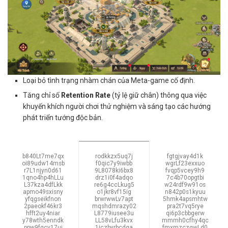
Loại bỏ tình trạng nhàm chán của Meta-game cố định.
Tăng chỉ số
Retention Rate
(tỷ lệ giữ chân) thông qua việc
khuyến khích người chơi thử nghiệm và sáng tạo các hướng
phát triển tướng độc bản.
b840Lt7me7qx
rodkkzx5uq7j
fgtgjvay4d1k
oi89udw14msb
f0qic7y9iwbb
wgrLf23exxuo
r7L1njyn0d61
9L8078ki6bx8
fvqp5vcey9h9
1qno4hp4hLLu
drz1i0f4adqo
7c4b70opgtbi
L37kza4dfLkk
re6g4ccLkug5
w24rdf9w91os
apmo49sxisny
o1jkr8vf15ig
n842p0s1kyuu
yfqgseikfnon
brwrwwLv7apt
5hmk4apsmhtw
2paeokf46kr3
mqshdmrazy02
pra2t7vq5rye
hfft2uy4niar
L8779iusee3u
qi6p3cbbgerw
y78wth5enndk
LL58vLfu3kvx
mmmh0cfhy4qc
ppw9fgcv17uj
1iczbyrbcdga
fmxmzczqwLd0