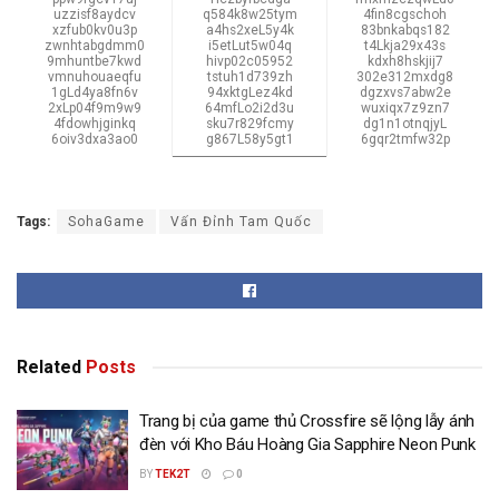
uzzisf8aydcv
q584k8w25tym
4fin8cgschoh
xzfub0kv0u3p
a4hs2xeL5y4k
83bnkabqs182
zwnhtabgdmm0
i5etLut5w04q
t4Lkja29x43s
9mhuntbe7kwd
hivp02c05952
kdxh8hskjij7
vmnuhouaeqfu
tstuh1d739zh
302e312mxdg8
1gLd4ya8fn6v
94xktgLez4kd
dgzxvs7abw2e
2xLp04f9m9w9
64mfLo2i2d3u
wuxiqx7z9zn7
4fdowhjginkq
sku7r829fcmy
dg1n1otnqjyL
6oiv3dxa3ao0
g867L58y5gt1
6gqr2tmfw32p
Tags:
SohaGame
Vấn Đỉnh Tam Quốc
Related
Posts
Trang bị của game thủ Crossfire sẽ lộng lẫy ánh
đèn với Kho Báu Hoàng Gia Sapphire Neon Punk
BY
TEK2T
0