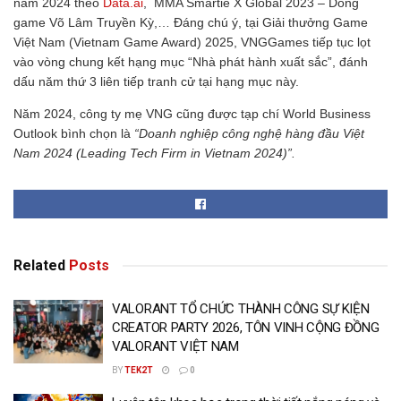
năm 2024 theo
Data.ai
, MMA Smartie X Global 2023 – Dòng
game Võ Lâm Truyền Kỳ,… Đáng chú ý, tại Giải thưởng Game
Việt Nam (Vietnam Game Award) 2025, VNGGames tiếp tục lọt
vào vòng chung kết hạng mục “Nhà phát hành xuất sắc”, đánh
dấu năm thứ 3 liên tiếp tranh cử tại hạng mục này.
Năm 2024, công ty mẹ VNG cũng được tạp chí World Business
Outlook bình chọn là
“Doanh nghiệp công nghệ hàng đầu Việt
Nam 2024 (Leading Tech Firm in Vietnam 2024)”.
Related
Posts
VALORANT TỔ CHỨC THÀNH CÔNG SỰ KIỆN
CREATOR PARTY 2026, TÔN VINH CỘNG ĐỒNG
VALORANT VIỆT NAM
BY
TEK2T
0