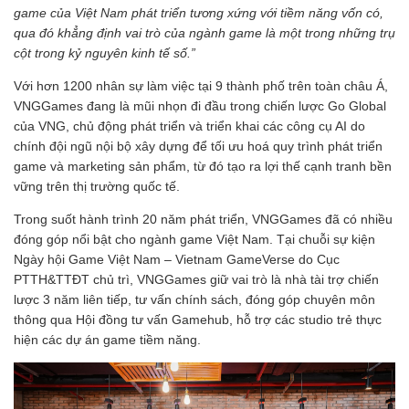
game của Việt Nam phát triển tương xứng với tiềm năng vốn có,
qua đó khẳng định vai trò của ngành game là một trong những trụ
cột trong kỷ nguyên kinh tế số.”
Với hơn 1200 nhân sự làm việc tại 9 thành phố trên toàn châu Á,
VNGGames đang là mũi nhọn đi đầu trong chiến lược Go Global
của VNG, chủ động phát triển và triển khai các công cụ AI do
chính đội ngũ nội bộ xây dựng để tối ưu hoá quy trình phát triển
game và marketing sản phẩm, từ đó tạo ra lợi thế cạnh tranh bền
vững trên thị trường quốc tế.
Trong suốt hành trình 20 năm phát triển, VNGGames đã có nhiều
đóng góp nổi bật cho ngành game Việt Nam. Tại chuỗi sự kiện
Ngày hội Game Việt Nam – Vietnam GameVerse do Cục
PTTH&TTĐT chủ trì, VNGGames giữ vai trò là nhà tài trợ chiến
lược 3 năm liên tiếp, tư vấn chính sách, đóng góp chuyên môn
thông qua Hội đồng tư vấn Gamehub, hỗ trợ các studio trẻ thực
hiện các dự án game tiềm năng.