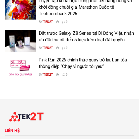
Luyện tập khoa học trong thời tiết nắng nóng và
khởi động chuỗi giải Marathon Quốc tế
Techcombank 2026
BY
TEK2T
0
Đặt trước Galaxy Z8 Series tại Di Động Việt, nhận
ưu đãi thu cũ đến 5 triệu kèm loạt đặt quyền
BY
TEK2T
0
Pink Run 2026 chính thức quay trở lại: Lan tỏa
thông điệp “Chạy vì người tôi yêu”
BY
TEK2T
0
LIÊN HỆ