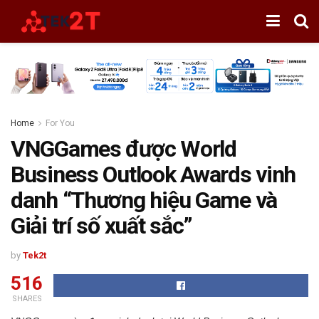
Home
For You
VNGGames được World
Business Outlook Awards vinh
danh “Thương hiệu Game và
Giải trí số xuất sắc”
by
Tek2t
516
SHARES