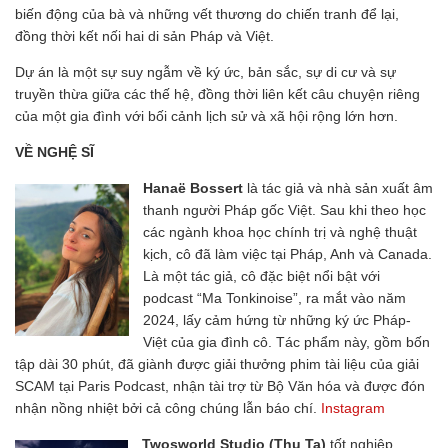
biến động của bà và những vết thương do chiến tranh để lại,
đồng thời kết nối hai di sản Pháp và Việt.
Dự án là một sự suy ngẫm về ký ức, bản sắc, sự di cư và sự
truyền thừa giữa các thế hệ, đồng thời liên kết câu chuyện riêng
của một gia đình với bối cảnh lịch sử và xã hội rộng lớn hơn.
VỀ NGHỆ SĨ
Hanaë Bossert
là tác giả và nhà sản xuất âm
thanh người Pháp gốc Việt. Sau khi theo học
các ngành khoa học chính trị và nghệ thuật
kịch, cô đã làm việc tại Pháp, Anh và Canada.
Là một tác giả, cô đặc biệt nổi bật với
podcast “Ma Tonkinoise”, ra mắt vào năm
2024, lấy cảm hứng từ những ký ức Pháp-
Việt của gia đình cô. Tác phẩm này, gồm bốn
tập dài 30 phút, đã giành được giải thưởng phim tài liệu của giải
SCAM tại Paris Podcast, nhận tài trợ từ Bộ Văn hóa và được đón
nhận nồng nhiệt bởi cả công chúng lẫn báo chí.
Instagram
Twosworld Studio (Thu Ta)
tốt nghiệp