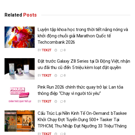
Related
Posts
Luyện tập khoa học trong thời tiết nắng nóng và
khởi động chuỗi giải Marathon Quốc tế
Techcombank 2026
BY
TEK2T
0
Đặt trước Galaxy Z8 Series tại Di Động Việt, nhận
ưu đãi thu cũ đến 5 triệu kèm loạt đặt quyền
BY
TEK2T
0
Pink Run 2026 chính thức quay trở lại: Lan tỏa
thông điệp “Chạy vì người tôi yêu”
BY
TEK2T
0
Cấu Trúc Lại Nền Kinh Tế On-Demand: bTaskee
Khởi Chạy Đợt Tuyển Dụng 500+ Tasker Tại
TP.HCM, Thu Nhập Đạt Ngưỡng 33 Triệu/Tháng
BY
TEK2T
0