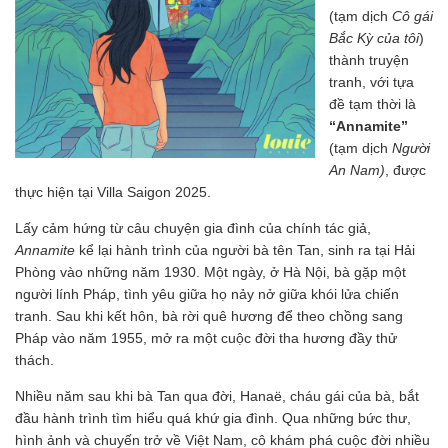
(tạm dịch
Cô gái
Bắc Kỳ của tôi
)
thành truyện
tranh, với tựa
đề tạm thời là
“Annamite”
(tạm dịch
Người
An Nam)
, được
thực hiện tại Villa Saigon 2025.
Lấy cảm hứng từ câu chuyện gia đình của chính tác giả,
Annamite
kể lại hành trình của người bà tên Tan, sinh ra tại Hải
Phòng vào những năm 1930. Một ngày, ở Hà Nội, bà gặp một
người lính Pháp, tình yêu giữa họ nảy nở giữa khói lửa chiến
tranh. Sau khi kết hôn, bà rời quê hương để theo chồng sang
Pháp vào năm 1955, mở ra một cuộc đời tha hương đầy thử
thách.
Nhiều năm sau khi bà Tan qua đời, Hanaë, cháu gái của bà, bắt
đầu hành trình tìm hiểu quá khứ gia đình. Qua những bức thư,
hình ảnh và chuyến trở về Việt Nam, cô khám phá cuộc đời nhiều