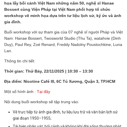
họa lấy bối cảnh Việt Nam những năm 50, nghệ sĩ Hanae
Bossert cùng Viện Pháp tại Việt Nam phối hợp tổ chức
workshop vẽ minh họa dựa trên tư liệu lịch sử, ký ức và ảnh
gia đình.
Buổi workshop với sự tham gia của 07 nghệ sĩ người Pháp và Việt
Nam: Hanae Bossert, Twosworld Studio (Thu Ta), watahvie (Dinh
Duy), Paul Rey, Zoé Renard, Freddy Nadolny Poustochkine, Luna
Lan.
Thông tin chi tiết:
Thời gian: Thứ Bảy, 22/11/2025 | 10:30 – 13:30
Địa điểm: Nicotine Café III, 6C Tú Xương, Quận 3, TP.HCM
Một số hình ảnh :
Tại đây
Nội dung buổi workshop sẽ tập trung vào:
Vẽ trực tiếp từ ảnh gia đình, tư liệu lưu trữ và văn bản lịch sử
giai đoạn 1950–1955;
Tái hiện nhân vật, bối cảnh và không khí đời sống thường nhật