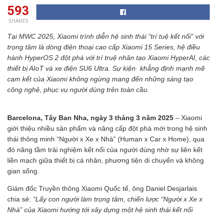
593
SHARES
Tại MWC 2025, Xiaomi trình diễn hệ sinh thái “trí tuệ kết nối” với
trọng tâm là dòng điện thoại cao cấp Xiaomi 15 Series, hệ điều
hành HyperOS 2 đột phá với trí truệ nhân tạo Xiaomi HyperAI, các
thiết bị AIoT và xe điện SU6 Ultra. Sự kiện· khẳng định mạnh mẽ
cam kết của Xiaomi không ngừng mang đến những sáng tạo
công nghệ, phục vụ người dùng trên toàn cầu.
Barcelona, ​​​​Tây Ban Nha, ngày 3 tháng 3 năm 2025
– Xiaomi
giới thiệu nhiều sản phẩm và nâng cấp đột phá mới trong hệ sinh
thái thông minh “Người x Xe x Nhà” (Human x Car x Home), qua
đó nâng tầm trải nghiệm kết nối của người dùng nhờ sự liên kết
liền mạch giữa thiết bị cá nhân, phương tiện di chuyển và không
gian sống.
Giám đốc Truyền thông Xiaomi Quốc tế, ông Daniel Desjarlais
chia sẻ:
“Lấy con người làm trọng tâm, chiến lược “Người x Xe x
Nhà” của Xiaomi hướng tới xây dựng một hệ sinh thái kết nối