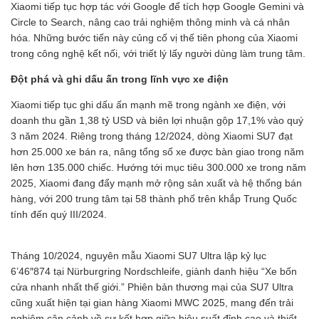
Xiaomi tiếp tục hợp tác với Google để tích hợp Google Gemini và
Circle to Search, nâng cao trải nghiệm thông minh và cá nhân
hóa. Những bước tiến này củng cố vị thế tiên phong của Xiaomi
trong công nghệ kết nối, với triết lý lấy người dùng làm trung tâm.
Đột phá và ghi dấu ấn trong lĩnh vực xe điện
Xiaomi tiếp tục ghi dấu ấn mạnh mẽ trong ngành xe điện, với
doanh thu gần 1,38 tỷ USD và biên lợi nhuận gộp 17,1% vào quý
3 năm 2024. Riêng trong tháng 12/2024, dòng Xiaomi SU7 đạt
hơn 25.000 xe bán ra, nâng tổng số xe được bàn giao trong năm
lên hơn 135.000 chiếc. Hướng tới mục tiêu 300.000 xe trong năm
2025, Xiaomi đang đẩy mạnh mở rộng sản xuất và hệ thống bán
hàng, với 200 trung tâm tại 58 thành phố trên khắp Trung Quốc
tính đến quý III/2024.
Tháng 10/2024, nguyên mẫu Xiaomi SU7 Ultra lập kỷ lục
6’46″874 tại Nürburgring Nordschleife, giành danh hiệu “Xe bốn
cửa nhanh nhất thế giới.” Phiên bản thương mại của SU7 Ultra
cũng xuất hiện tại gian hàng Xiaomi MWC 2025, mang đến trải
nghiệm cận cảnh về sự kết hợp giữa hiệu suất đỉnh cao và thiết