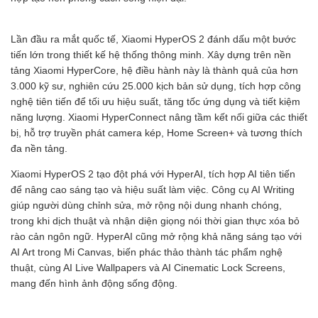
Lần đầu ra mắt quốc tế, Xiaomi HyperOS 2 đánh dấu một bước
tiến lớn trong thiết kế hệ thống thông minh. Xây dựng trên nền
tảng Xiaomi HyperCore, hệ điều hành này là thành quả của hơn
3.000 kỹ sư, nghiên cứu 25.000 kịch bản sử dụng, tích hợp công
nghệ tiên tiến để tối ưu hiệu suất, tăng tốc ứng dụng và tiết kiệm
năng lượng. Xiaomi HyperConnect nâng tầm kết nối giữa các thiết
bị, hỗ trợ truyền phát camera kép, Home Screen+ và tương thích
đa nền tảng.
Xiaomi HyperOS 2 tạo đột phá với HyperAI, tích hợp AI tiên tiến
để nâng cao sáng tạo và hiệu suất làm việc. Công cụ AI Writing
giúp người dùng chỉnh sửa, mở rộng nội dung nhanh chóng,
trong khi dịch thuật và nhận diện giọng nói thời gian thực xóa bỏ
rào cản ngôn ngữ. HyperAI cũng mở rộng khả năng sáng tạo với
AI Art trong Mi Canvas, biến phác thảo thành tác phẩm nghệ
thuật, cùng AI Live Wallpapers và AI Cinematic Lock Screens,
mang đến hình ảnh động sống động.