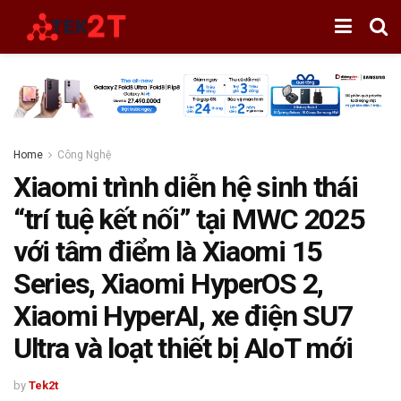
Home
Công Nghệ
Xiaomi trình diễn hệ sinh thái
“trí tuệ kết nối” tại MWC 2025
với tâm điểm là Xiaomi 15
Series, Xiaomi HyperOS 2,
Xiaomi HyperAI, xe điện SU7
Ultra và loạt thiết bị AIoT mới
by
Tek2t