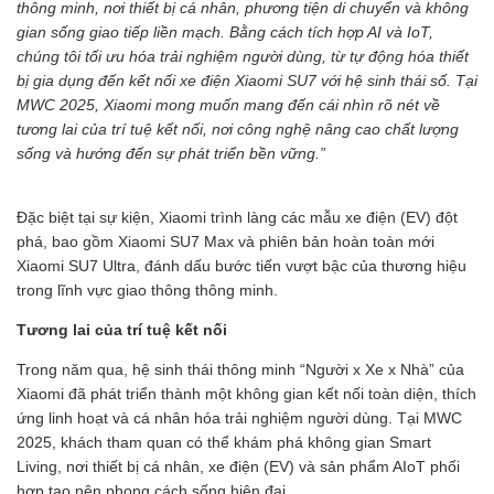
thông minh, nơi thiết bị cá nhân, phương tiện di chuyển và không
gian sống giao tiếp liền mạch. Bằng cách tích hợp AI và IoT,
chúng tôi tối ưu hóa trải nghiệm người dùng, từ tự động hóa thiết
bị gia dụng đến kết nối xe điện Xiaomi SU7 với hệ sinh thái số. Tại
MWC 2025, Xiaomi mong muốn mang đến cái nhìn rõ nét về
tương lai của trí tuệ kết nối, nơi công nghệ nâng cao chất lượng
sống và hướng đến sự phát triển bền vững.”
Đặc biệt tại sự kiện, Xiaomi trình làng các mẫu xe điện (EV) đột
phá, bao gồm Xiaomi SU7 Max và phiên bản hoàn toàn mới
Xiaomi SU7 Ultra, đánh dấu bước tiến vượt bậc của thương hiệu
trong lĩnh vực giao thông thông minh.
Tương lai của trí tuệ kết nối
Trong năm qua, hệ sinh thái thông minh “Người x Xe x Nhà” của
Xiaomi đã phát triển thành một không gian kết nối toàn diện, thích
ứng linh hoạt và cá nhân hóa trải nghiệm người dùng. Tại MWC
2025, khách tham quan có thể khám phá không gian Smart
Living, nơi thiết bị cá nhân, xe điện (EV) và sản phẩm AIoT phối
hợp tạo nên phong cách sống hiện đại.