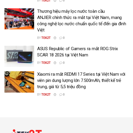
BY
TEK2T
0
Thương hiệu máy lọc nước toàn cầu
ANJIER chính thức ra mắt tại Việt Nam, mang
công nghệ lọc nước chuẩn quốc tế đến gia đình
Việt
BY
TEK2T
0
ASUS Republic of Gamers ra mắt ROG Strix
SCAR 18 2026 tại Việt Nam
BY
TEK2T
0
Xiaomi ra mắt REDMI 17 Series tại Việt Nam với
viên pin dung lượng lớn 7.500mAh, thiết kế trẻ
trung, giá từ 5,5 triệu đồng
BY
TEK2T
0