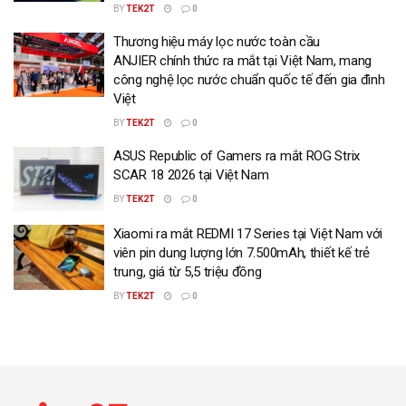
BY
TEK2T
0
Thương hiệu máy lọc nước toàn cầu
ANJIER chính thức ra mắt tại Việt Nam, mang
công nghệ lọc nước chuẩn quốc tế đến gia đình
Việt
BY
TEK2T
0
ASUS Republic of Gamers ra mắt ROG Strix
SCAR 18 2026 tại Việt Nam
BY
TEK2T
0
Xiaomi ra mắt REDMI 17 Series tại Việt Nam với
viên pin dung lượng lớn 7.500mAh, thiết kế trẻ
trung, giá từ 5,5 triệu đồng
BY
TEK2T
0