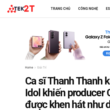
TRANG CHỦ
CÔNG NGHỆ
E
Home
Giải Trí
Ca sĩ Thanh Thanh k
Idol khiến producer 
được khen hát như d