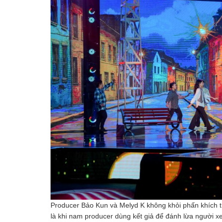
Producer Bảo Kun và Melyd K không khỏi phấn khích t
là khi nam producer dùng kết giả để đánh lừa người x