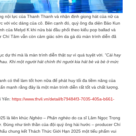
ng nội lực của Thanh Thanh và nhận định giọng hát của nữ ca
ược với vóc dáng của cô. Bên cạnh đó, quý ông đa diện Bảo Kun
ình của Melyd K khi nửa bài đầu phối theo kiểu pop ballad và
cer Chí Tâm vẫn còn cảm giác sởn da gà dù màn trình diễn đã
 dự thi mà là màn trình diễn thật sự vì quá tuyệt vời.
“Cái hay
nhau. Khi một người hát chính thì người kia hát bè và bè ở mức
nh có thể làm tốt hơn nữa để phát huy tối đa tiềm năng của
 mạnh rằng đây là một màn trình diễn rất tốt và chất lượng.
i Yến:
https://www.thvli.vn/detail/b79484f3-7035-405a-b661-
25 là liên khúc
Nghèo – Phận nghèo
do ca sĩ Lâm Ngọc Trọng
. Đúng như tinh thần của đội quý ông hài hước – producer Chí
ấu chung kết Thách Thức Giới Hạn 2025 một tiểu phẩm vui