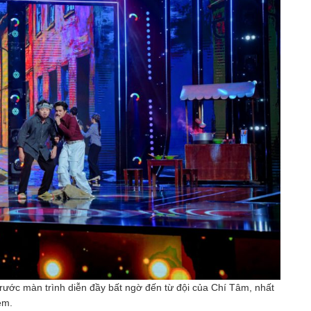
rước màn trình diễn đầy bất ngờ đến từ đội của Chí Tâm, nhất
em.