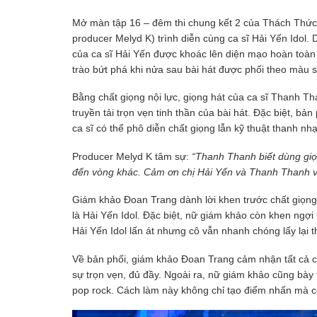
Mở màn tập 16 – đêm thi chung kết 2 của Thách Thức 
producer Melyd K) trình diễn cùng ca sĩ Hải Yến Idol.
của ca sĩ Hải Yến được khoác lên diện mạo hoàn toàn 
trào bứt phá khi nửa sau bài hát được phối theo màu s
Bằng chất giọng nội lực, giọng hát của ca sĩ Thanh T
truyền tải trọn vẹn tinh thần của bài hát. Đặc biệt, b
ca sĩ có thể phô diễn chất giọng lẫn kỹ thuật thanh nhạ
Producer Melyd K tâm sự:
“Thanh Thanh biết dùng giọ
đến vòng khác. Cảm ơn chị Hải Yến và Thanh Thanh vì đ
Giám khảo Đoan Trang dành lời khen trước chất giọn
là Hải Yến Idol. Đặc biệt, nữ giám khảo còn khen ngợi
Hải Yến Idol lấn át nhưng cô vẫn nhanh chóng lấy lại t
Về bản phối, giám khảo Đoan Trang cảm nhận tất cả cá
sự trọn vẹn, đủ đầy. Ngoài ra, nữ giám khảo cũng bày 
pop rock. Cách làm này không chỉ tạo điểm nhấn mà c