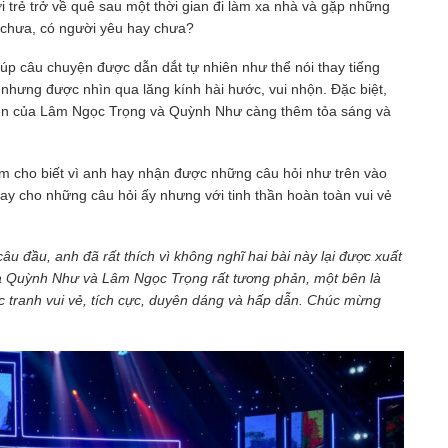
 trẻ trở về quê sau một thời gian đi làm xa nhà và gặp những
h chưa, có người yêu hay chưa?
úp câu chuyện được dẫn dắt tự nhiên như thể nói thay tiếng
 nhưng được nhìn qua lăng kính hài hước, vui nhộn. Đặc biệt,
diễn của Lâm Ngọc Trọng và Quỳnh Như càng thêm tỏa sáng và
ỏm cho biết vì anh hay nhận được những câu hỏi như trên vào
hay cho những câu hỏi ấy nhưng với tinh thần hoàn toàn vui vẻ
câu đầu, anh đã rất thích vì không nghĩ hai bài này lại được xuất
ủa Quỳnh Như và Lâm Ngọc Trọng rất tương phản, một bên là
c tranh vui vẻ, tích cực, duyên dáng và hấp dẫn. Chúc mừng