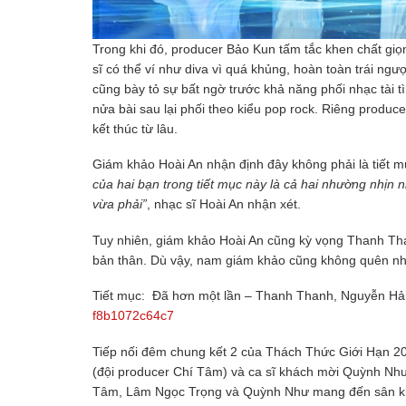
Trong khi đó, producer Bảo Kun tấm tắc khen chất giọ
sĩ có thể ví như diva vì quá khủng, hoàn toàn trái ng
cũng bày tỏ sự bất ngờ trước khả năng phối nhạc tài t
nửa bài sau lại phối theo kiểu pop rock. Riêng produ
kết thúc từ lâu.
Giám khảo Hoài An nhận định đây không phải là tiết mục
của hai bạn trong tiết mục này là cả hai nhường nhịn 
vừa phải”
, nhạc sĩ Hoài An nhận xét.
Tuy nhiên, giám khảo Hoài An cũng kỳ vọng Thanh Tha
bản thân. Dù vậy, nam giám khảo cũng không quên nhấn
Tiết mục: Đã hơn một lần – Thanh Thanh, Nguyễn Hả
f8b1072c64c7
Tiếp nối đêm chung kết 2 của Thách Thức Giới Hạn 20
(đội producer Chí Tâm) và ca sĩ khách mời Quỳnh Như
Tâm, Lâm Ngọc Trọng và Quỳnh Như mang đến sân kh