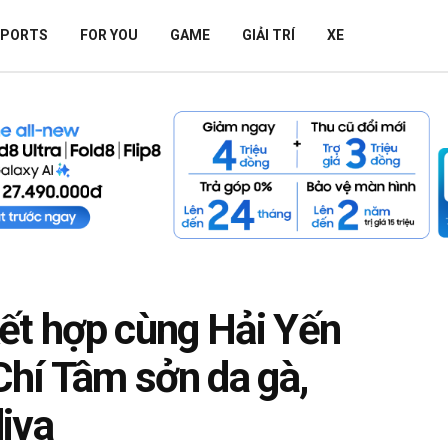
SPORTS
FOR YOU
GAME
GIẢI TRÍ
XE
ết hợp cùng Hải Yến
Chí Tâm sởn da gà,
iva