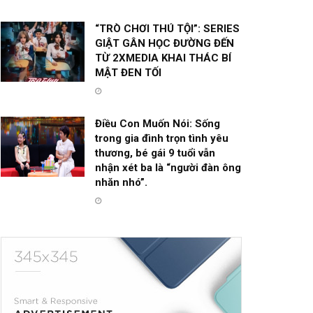
“TRÒ CHƠI THÚ TỘI”: SERIES
GIẬT GÂN HỌC ĐƯỜNG ĐẾN
TỪ 2XMEDIA KHAI THÁC BÍ
MẬT ĐEN TỐI
Điều Con Muốn Nói: Sống
trong gia đình trọn tình yêu
thương, bé gái 9 tuổi vẫn
nhận xét ba là “người đàn ông
nhăn nhó”.