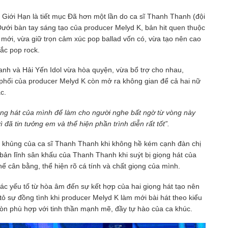
Giới Hạn là tiết mục Đã hơn một lần do ca sĩ Thanh Thanh (đội
 Dưới bàn tay sáng tạo của producer Melyd K, bản hit quen thuộc
mới, vừa giữ trọn cảm xúc pop ballad vốn có, vừa tạo nên cao
ắc pop rock.
hanh và Hải Yến Idol vừa hòa quyện, vừa bổ trợ cho nhau,
ản phối của producer Melyd K còn mở ra không gian để cả hai nữ
c.
ng hát của mình để làm cho người nghe bất ngờ từ vòng này
ã tin tưởng em và thể hiện phần trình diễn rất tốt”.
g khủng của ca sĩ Thanh Thanh khi không hề kém cạnh đàn chị
 bản lĩnh sân khấu của Thanh Thanh khi suýt bị giọng hát của
hế cân bằng, thể hiện rõ cá tính và chất giọng của mình.
c yếu tố từ hòa âm đến sự kết hợp của hai giọng hát tạo nên
tỏ sự đồng tình khi producer Melyd K làm mới bài hát theo kiểu
òn phù hợp với tinh thần mạnh mẽ, đầy tự hào của ca khúc.