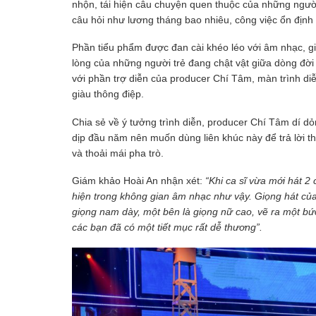
nhộn, tái hiện câu chuyện quen thuộc của những người
câu hỏi như lương tháng bao nhiêu, công việc ổn địn
Phần tiểu phẩm được đan cài khéo léo với âm nhạc, gi
lòng của những người trẻ đang chật vật giữa dòng đời
với phần trợ diễn của producer Chí Tâm, màn trình 
giàu thông điệp.
Chia sẻ về ý tưởng trình diễn, producer Chí Tâm dí d
dịp đầu năm nên muốn dùng liên khúc này để trả lời t
và thoải mái pha trò.
Giám khảo Hoài An nhận xét:
“Khi ca sĩ vừa mới hát 2 
hiện trong không gian âm nhạc như vậy. Giọng hát c
giọng nam dày, một bên là giọng nữ cao, vẽ ra một bứ
các bạn đã có một tiết mục rất dễ thương”.