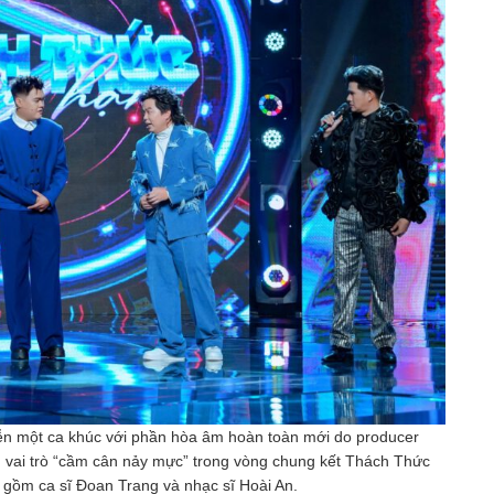
 diễn một ca khúc với phần hòa âm hoàn toàn mới do producer
 vai trò “cầm cân nảy mực” trong vòng chung kết Thách Thức
 gồm ca sĩ Đoan Trang và nhạc sĩ Hoài An.