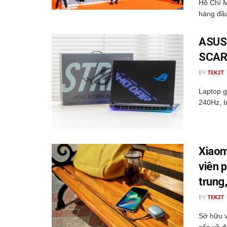
Hồ Chí M
hàng đầu
ASUS 
SCAR 
BY
TEK2T
Laptop 
240Hz, I
Xiaom
viên 
trung,
BY
TEK2T
Sở hữu v
cấp về đ