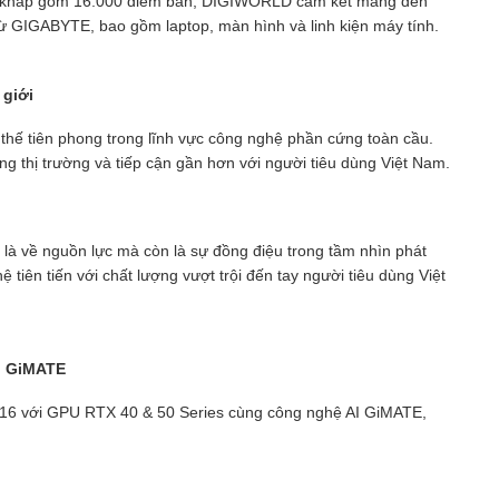
ng khắp gồm 16.000 điểm bán, DIGIWORLD cam kết mang đến
ừ GIGABYTE, bao gồm laptop, màn hình và linh kiện máy tính.
giới
thế tiên phong trong lĩnh vực công nghệ phần cứng toàn cầu.
thị trường và tiếp cận gần hơn với người tiêu dùng Việt Nam.
 về nguồn lực mà còn là sự đồng điệu trong tầm nhìn phát
tiên tiến với chất lượng vượt trội đến tay người tiêu dùng Việt
I GiMATE
16 với GPU RTX 40 & 50 Series cùng công nghệ AI GiMATE,