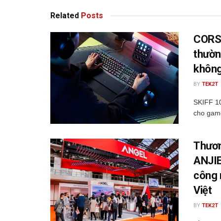
Related
Posts
CORSA
thườn
không
BY
TEK2T
SKIFF 1
cho game
Thươn
ANJIE
công 
Việt
BY
TEK2T