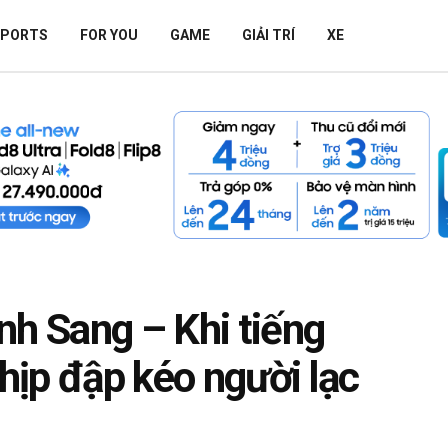
SPORTS
FOR YOU
GAME
GIẢI TRÍ
XE
nh Sang – Khi tiếng
nhịp đập kéo người lạc