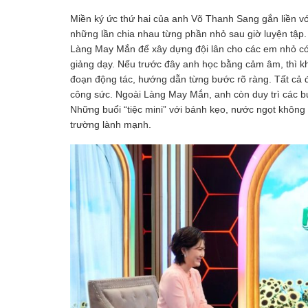
Miền ký ức thứ hai của anh Võ Thanh Sang gắn liền vớ
những lần chia nhau từng phần nhỏ sau giờ luyện tập
Làng May Mắn để xây dựng đội lân cho các em nhỏ có
giảng dạy. Nếu trước đây anh học bằng cảm âm, thì khi
đoạn động tác, hướng dẫn từng bước rõ ràng. Tất cả đ
công sức. Ngoài Làng May Mắn, anh còn duy trì các buổ
Những buổi “tiệc mini” với bánh kẹo, nước ngọt không 
trường lành mạnh.