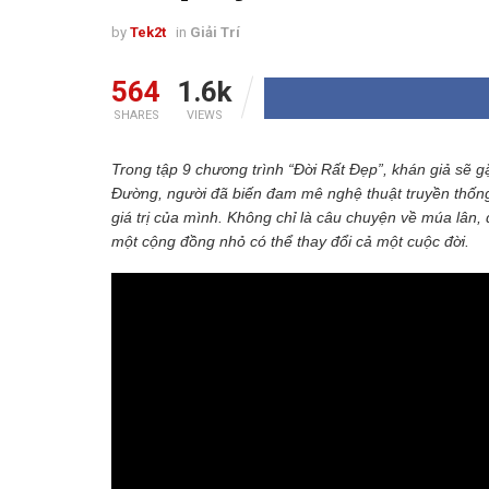
by
Tek2t
in
Giải Trí
564
1.6k
SHARES
VIEWS
Trong tập 9 chương trình “Đời Rất Đẹp”, khán giả sẽ
Đường, người đã biến đam mê nghệ thuật truyền thống 
giá trị của mình. Không chỉ là câu chuyện về múa lân, 
một cộng đồng nhỏ có thể thay đổi cả một cuộc đời.