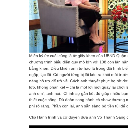
Miền ký ức cuối cùng là tờ giấy khen của UBND Quận 
chương trình biểu diễn quy mô lớn với 108 con lân n
bằng khen. Điều khiến anh tự hào là trong đội hình b
ngập, lạc lối. Có người từng bị lôi kéo ra khỏi môi tr
năng hỗ trợ để trở về. Cách anh thuyết phục họ rất đơn
lớp, không phán xét – chỉ là một lời mời quay lại chơi 
anh em”, anh nói. Chính sự gắn kết đó giúp nhiều bạn t
thiết cuộc sống. Dù đoàn song hành cả show thương m
phí rõ ràng. Phần còn lại, anh sẵn sàng bỏ tiền túi để g
Clip Hành trình và cơ duyên đưa anh Võ Thanh Sang 