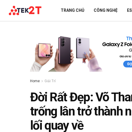
TRANG CHỦ
CÔNG NGHỆ
E
Home
Giải Trí
Đời Rất Đẹp: Võ Tha
trống lân trở thành 
lối quay về