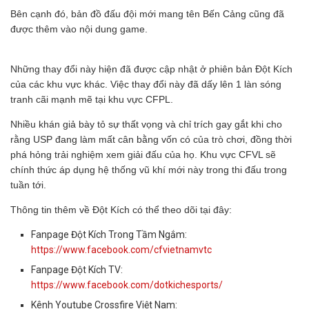
Bên cạnh đó, bản đồ đấu đội mới mang tên Bến Cảng cũng đã
được thêm vào nội dung game.
Những thay đổi này hiện đã được cập nhật ở phiên bản Đột Kích
của các khu vực khác. Việc thay đổi này đã dấy lên 1 làn sóng
tranh cãi mạnh mẽ tại khu vực CFPL.
Nhiều khán giả bày tỏ sự thất vọng và chỉ trích gay gắt khi cho
rằng USP đang làm mất cân bằng vốn có của trò chơi, đồng thời
phá hỏng trải nghiệm xem giải đấu của họ. Khu vực CFVL sẽ
chính thức áp dụng hệ thống vũ khí mới này trong thi đấu trong
tuần tới.
Thông tin thêm về Đột Kích có thể theo dõi tại đây:
Fanpage Đột Kích Trong Tầm Ngắm:
https://www.facebook.com/cfvietnamvtc
Fanpage Đột Kích TV:
https://www.facebook.com/dotkichesports/
Kênh Youtube Crossfire Việt Nam: