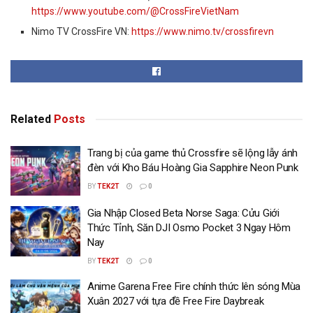
https://www.youtube.com/@CrossFireVietNam
Nimo TV CrossFire VN:
https://www.nimo.tv/crossfirevn
Related
Posts
Trang bị của game thủ Crossfire sẽ lộng lẫy ánh
đèn với Kho Báu Hoàng Gia Sapphire Neon Punk
BY
TEK2T
0
Gia Nhập Closed Beta Norse Saga: Cửu Giới
Thức Tỉnh, Săn DJI Osmo Pocket 3 Ngay Hôm
Nay
BY
TEK2T
0
Anime Garena Free Fire chính thức lên sóng Mùa
Xuân 2027 với tựa đề Free Fire Daybreak