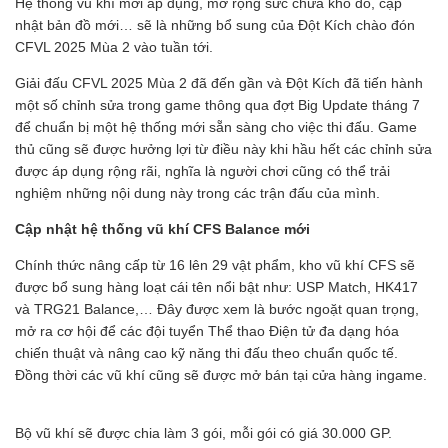
Hệ thống vũ khí mới áp dụng, mở rộng sức chứa kho đồ, cập
nhật bản đồ mới… sẽ là những bổ sung của Đột Kích chào đón
CFVL 2025 Mùa 2 vào tuần tới.
Giải đấu CFVL 2025 Mùa 2 đã đến gần và Đột Kích đã tiến hành
một số chỉnh sửa trong game thông qua đợt Big Update tháng 7
để chuẩn bị một hệ thống mới sẵn sàng cho việc thi đấu. Game
thủ cũng sẽ được hưởng lợi từ điều này khi hầu hết các chỉnh sửa
được áp dụng rộng rãi, nghĩa là người chơi cũng có thể trải
nghiệm những nội dung này trong các trận đấu của mình.
Cập nhật hệ thống vũ khí CFS Balance mới
Chính thức nâng cấp từ 16 lên 29 vật phẩm, kho vũ khí CFS sẽ
được bổ sung hàng loạt cái tên nổi bật như: USP Match, HK417
và TRG21 Balance,… Đây được xem là bước ngoặt quan trọng,
mở ra cơ hội để các đội tuyển Thể thao Điện tử đa dạng hóa
chiến thuật và nâng cao kỹ năng thi đấu theo chuẩn quốc tế.
Đồng thời các vũ khí cũng sẽ được mở bán tại cửa hàng ingame.
Bộ vũ khí sẽ được chia làm 3 gói, mỗi gói có giá 30.000 GP.