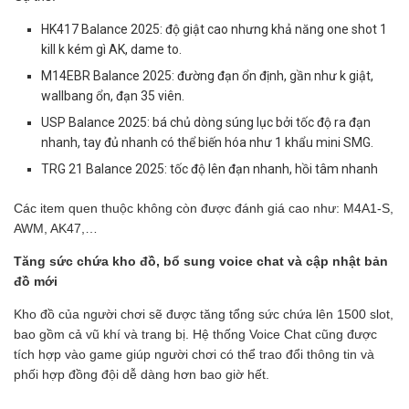
HK417 Balance 2025: độ giật cao nhưng khả năng one shot 1
kill k kém gì AK, dame to.
M14EBR Balance 2025: đường đạn ổn định, gần như k giật,
wallbang ổn, đạn 35 viên.
USP Balance 2025: bá chủ dòng súng lục bởi tốc độ ra đạn
nhanh, tay đủ nhanh có thể biến hóa như 1 khẩu mini SMG.
TRG 21 Balance 2025: tốc độ lên đạn nhanh, hồi tâm nhanh
Các item quen thuộc không còn được đánh giá cao như: M4A1-S,
AWM, AK47,…
Tăng sức chứa kho đồ, bổ sung voice chat và cập nhật bản
đồ mới
Kho đồ của người chơi sẽ được tăng tổng sức chứa lên 1500 slot,
bao gồm cả vũ khí và trang bị. Hệ thống Voice Chat cũng được
tích hợp vào game giúp người chơi có thể trao đổi thông tin và
phối hợp đồng đội dễ dàng hơn bao giờ hết.