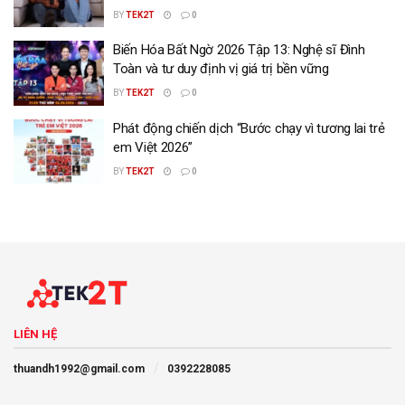
BY
TEK2T
0
Biến Hóa Bất Ngờ 2026 Tập 13: Nghệ sĩ Đình
Toàn và tư duy định vị giá trị bền vững
BY
TEK2T
0
Phát động chiến dịch “Bước chạy vì tương lai trẻ
em Việt 2026”
BY
TEK2T
0
LIÊN HỆ
thuandh1992@gmail.com
0392228085