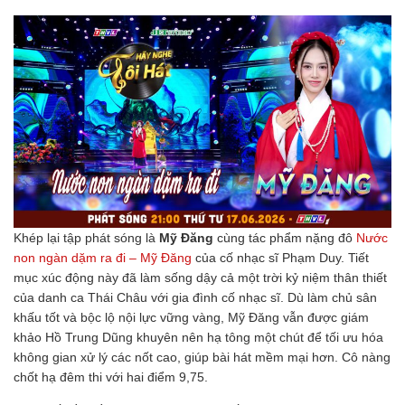
Khép lại tập phát sóng là
Mỹ Đăng
cùng tác phẩm nặng đô
Nước
non ngàn dặm ra đi – Mỹ Đăng
của cố nhạc sĩ Phạm Duy. Tiết
mục xúc động này đã làm sống dậy cả một trời kỷ niệm thân thiết
của danh ca Thái Châu với gia đình cố nhạc sĩ. Dù làm chủ sân
khấu tốt và bộc lộ nội lực vững vàng, Mỹ Đăng vẫn được giám
khảo Hồ Trung Dũng khuyên nên hạ tông một chút để tối ưu hóa
không gian xử lý các nốt cao, giúp bài hát mềm mại hơn. Cô nàng
chốt hạ đêm thi với hai điểm 9,75.