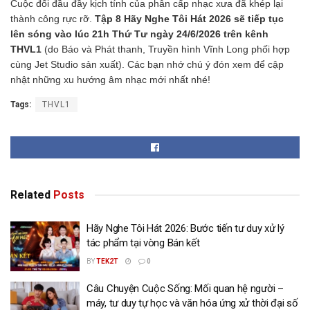
Cuộc đối đầu đầy kịch tính của phân cấp nhạc xưa đã khép lại
thành công rực rỡ.
Tập 8 Hãy Nghe Tôi Hát 2026 sẽ tiếp tục
lên sóng vào lúc 21h Thứ Tư ngày 24/6/2026 trên kênh
THVL1
(do Báo và Phát thanh, Truyền hình Vĩnh Long phối hợp
cùng Jet Studio sản xuất). Các bạn nhớ chú ý đón xem để cập
nhật những xu hướng âm nhạc mới nhất nhé!
Tags:
THVL1
Related
Posts
Hãy Nghe Tôi Hát 2026: Bước tiến tư duy xử lý
tác phẩm tại vòng Bán kết
BY
TEK2T
0
Câu Chuyện Cuộc Sống: Mối quan hệ người –
máy, tư duy tự học và văn hóa ứng xử thời đại số