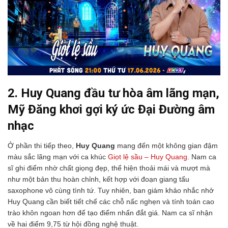
2. Huy Quang đầu tư hòa âm lãng mạn,
Mỹ Đăng khơi gợi ký ức Đại Đường âm
nhạc
Ở phần thi tiếp theo,
Huy Quang
mang đến một không gian đậm
màu sắc lãng mạn với ca khúc
Giọt lệ sầu – Huy Quang
. Nam ca
sĩ ghi điểm nhờ chất giọng đẹp, thể hiện thoải mái và mượt mà
như một bản thu hoàn chỉnh, kết hợp với đoạn giang tấu
saxophone vô cùng tình tứ. Tuy nhiên, ban giám khảo nhắc nhở
Huy Quang cần biết tiết chế các chỗ nấc nghẹn và tính toán cao
trào khôn ngoan hơn để tạo điểm nhấn đắt giá. Nam ca sĩ nhận
về hai điểm 9,75 từ hội đồng nghệ thuật.