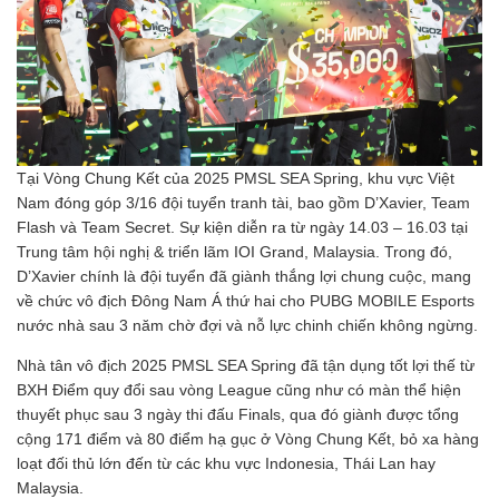
Tại Vòng Chung Kết của 2025 PMSL SEA Spring, khu vực Việt
Nam đóng góp 3/16 đội tuyển tranh tài, bao gồm D’Xavier, Team
Flash và Team Secret. Sự kiện diễn ra từ ngày 14.03 – 16.03 tại
Trung tâm hội nghị & triển lãm IOI Grand, Malaysia. Trong đó,
D’Xavier chính là đội tuyển đã giành thắng lợi chung cuộc, mang
về chức vô địch Đông Nam Á thứ hai cho PUBG MOBILE Esports
nước nhà sau 3 năm chờ đợi và nỗ lực chinh chiến không ngừng.
Nhà tân vô địch 2025 PMSL SEA Spring đã tận dụng tốt lợi thế từ
BXH Điểm quy đổi sau vòng League cũng như có màn thể hiện
thuyết phục sau 3 ngày thi đấu Finals, qua đó giành được tổng
cộng 171 điểm và 80 điểm hạ gục ở Vòng Chung Kết, bỏ xa hàng
loạt đối thủ lớn đến từ các khu vực Indonesia, Thái Lan hay
Malaysia.