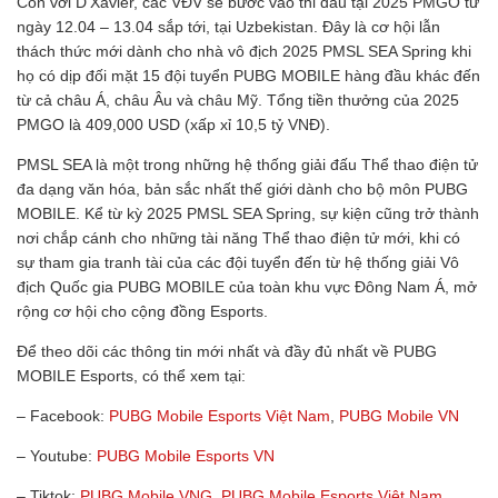
Còn với D’Xavier, các VĐV sẽ bước vào thi đấu tại 2025 PMGO từ
ngày 12.04 – 13.04 sắp tới, tại Uzbekistan. Đây là cơ hội lẫn
thách thức mới dành cho nhà vô địch 2025 PMSL SEA Spring khi
họ có dịp đối mặt 15 đội tuyển PUBG MOBILE hàng đầu khác đến
từ cả châu Á, châu Âu và châu Mỹ. Tổng tiền thưởng của 2025
PMGO là 409,000 USD (xấp xỉ 10,5 tỷ VNĐ).
PMSL SEA là một trong những hệ thống giải đấu Thể thao điện tử
đa dạng văn hóa, bản sắc nhất thế giới dành cho bộ môn PUBG
MOBILE. Kể từ kỳ 2025 PMSL SEA Spring, sự kiện cũng trở thành
nơi chắp cánh cho những tài năng Thể thao điện tử mới, khi có
sự tham gia tranh tài của các đội tuyển đến từ hệ thống giải Vô
địch Quốc gia PUBG MOBILE của toàn khu vực Đông Nam Á, mở
rộng cơ hội cho cộng đồng Esports.
Để theo dõi các thông tin mới nhất và đầy đủ nhất về PUBG
MOBILE Esports, có thể xem tại:
– Facebook:
PUBG Mobile Esports Việt Nam
,
PUBG Mobile VN
– Youtube:
PUBG Mobile Esports VN
– Tiktok:
PUBG Mobile VNG
,
PUBG Mobile Esports Việt Nam