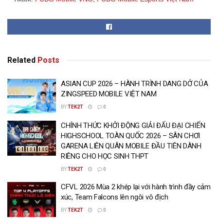
Related
Posts
ASIAN CUP 2026 – HÀNH TRÌNH DANG DỞ CỦA
ZINGSPEED MOBILE VIỆT NAM
BY
TEK2T
0
CHÍNH THỨC KHỞI ĐỘNG GIẢI ĐẤU ĐẠI CHIẾN
HIGHSCHOOL TOÀN QUỐC 2026 – SÂN CHƠI
GARENA LIÊN QUÂN MOBILE ĐẦU TIÊN DÀNH
RIÊNG CHO HỌC SINH THPT
BY
TEK2T
0
CFVL 2026 Mùa 2 khép lại với hành trình đầy cảm
xúc, Team Falcons lên ngôi vô địch
BY
TEK2T
0