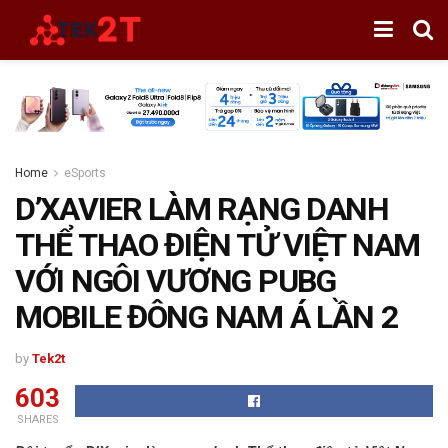
Home
eSports
D’XAVIER LÀM RẠNG DANH
THỂ THAO ĐIỆN TỬ VIỆT NAM
VỚI NGÔI VƯƠNG PUBG
MOBILE ĐÔNG NAM Á LẦN 2
by
Tek2t
603
SHARES