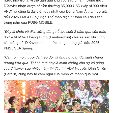
nước nhà trở lại vị thế dẫn đầu khu vực sau 3 năm. Đồng thời,
D’Xavier nhận được số tiền thưởng 35,000 USD (xấp xỉ 900 triệu
VNĐ) và cũng là đại diện duy nhất của Đông Nam Á tham dự giải
đấu 2025 PMGO – sự kiện Thể thao điện tử toàn cầu đầu tiên
trong năm của PUBG MOBILE.
“Đây là chức vô địch xứng đáng nỗ lực suốt 2 năm qua của toàn
đội”
– VĐV Vũ Hoàng Hưng (Lamborghini) chia sẻ sau khi cùng
các đồng đội D’Xavier chính thức đăng quang giải đấu 2025
PMSL SEA Spring.
“Cảm ơn mọi người đã theo dõi và ủng hộ toàn đội suốt chặng
đường vừa qua. Thành quả này là minh chứng cho sự cố gắng
của D’Xavier sau nhiều năm thi đấu.”
– VĐV Nguyễn Đình Chiến
(Parajin) cũng bày tỏ cảm nghĩ của mình về thành quả mới.