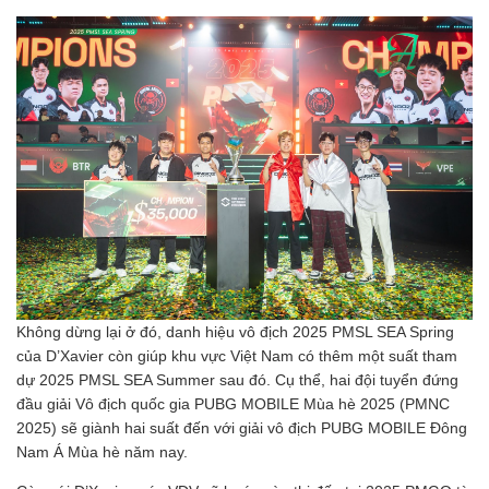
Không dừng lại ở đó, danh hiệu vô địch 2025 PMSL SEA Spring
của D’Xavier còn giúp khu vực Việt Nam có thêm một suất tham
dự 2025 PMSL SEA Summer sau đó. Cụ thể, hai đội tuyển đứng
đầu giải Vô địch quốc gia PUBG MOBILE Mùa hè 2025 (PMNC
2025) sẽ giành hai suất đến với giải vô địch PUBG MOBILE Đông
Nam Á Mùa hè năm nay.