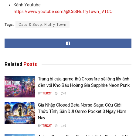
Kênh Youtube:
https://www.youtube.com/@CnSFluffyTown_VTCO
Tags:
Cats & Soup: Fluffy Town
Related
Posts
Trang bị của game thủ Crossfire sẽ lộng lẫy ánh
đèn với Kho Báu Hoàng Gia Sapphire Neon Punk
BY
TEK2T
0
Gia Nhập Closed Beta Norse Saga: Cửu Giới
Thức Tỉnh, Săn DJI Osmo Pocket 3 Ngay Hôm
Nay
BY
TEK2T
0