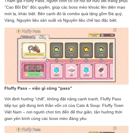
Tham gia Fluffy Pass, người chơi có cơ hội sở hữu set trang phục
“Cao Bồi Đỏ” độc quyền, giúp các boss mèo khoác lên diện mạo
mới lạ, khác biệt. Bên cạnh đó là combo quà tặng gồm Đá quý,
Vàng, Nguyên liệu sản xuất và Nguyên liệu chế tạo đặc biệt.
Fluffy Pass – việc gì cũng “pass”
Với định hướng “chill”, không đặt nặng cạnh tranh, Fluffy Pass
tiếp tục giữ đúng tinh thần vốn có của Cats & Soup: Fluffy Town
Việt Nam – nơi người chơi tìm đến để thư giãn, tận hưởng thời
gian yên bình cùng các boss mèo đáng yêu.