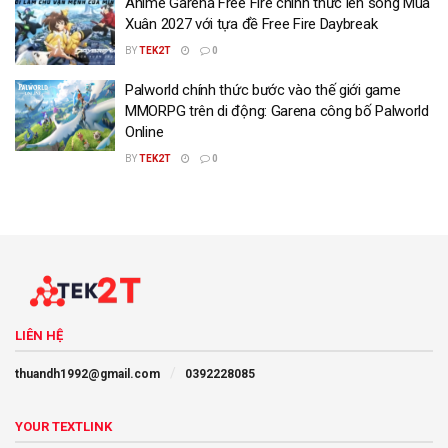
Anime Garena Free Fire chính thức lên sóng Mùa
Xuân 2027 với tựa đề Free Fire Daybreak
BY
TEK2T
0
Palworld chính thức bước vào thế giới game
MMORPG trên di động: Garena công bố Palworld
Online
BY
TEK2T
0
LIÊN HỆ
thuandh1992@gmail.com
0392228085
YOUR TEXTLINK