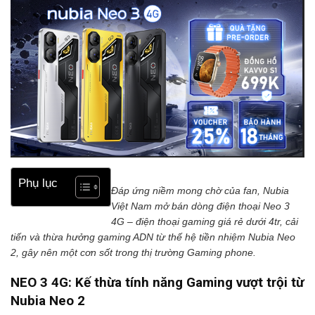
Phụ lục
Đáp ứng niềm mong chờ của fan, Nubia
Việt Nam mở bán dòng điện thoại Neo 3
4G – điện thoại gaming giá rẻ dưới 4tr, cải
tiến và thừa hưởng gaming ADN từ thế hệ tiền nhiệm Nubia Neo
2, gây nên một cơn sốt trong thị trường Gaming phone.
NEO 3 4G: Kế thừa tính năng Gaming vượt trội từ
Nubia Neo 2