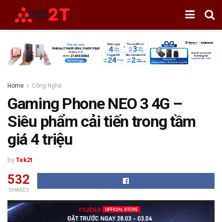
Home
Công Nghệ
Gaming Phone NEO 3 4G –
Siêu phẩm cải tiến trong tầm
giá 4 triệu
by
Tek2t
532
SHARES