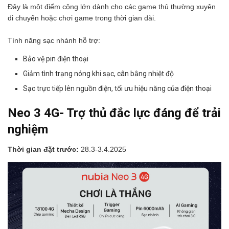
Đây là một điểm cộng lớn dành cho các game thủ thường xuyên
di chuyển hoặc chơi game trong thời gian dài.
Tính năng sạc nhánh hỗ trợ:
Bảo vệ pin điện thoại
Giảm tình trạng nóng khi sạc, cân bằng nhiệt độ
Sạc trực tiếp lên nguồn điện, tối ưu hiệu năng của điện thoại
Neo 3 4G- Trợ thủ đắc lực đáng để trải
nghiệm
Thời gian đặt trước:
28.3-3.4.2025