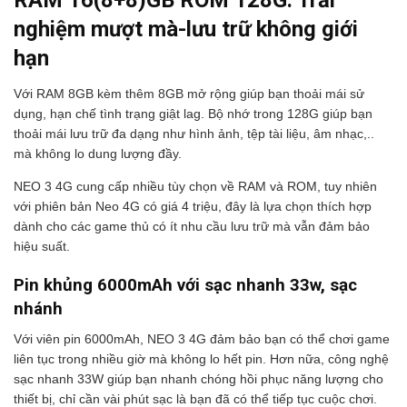
nghiệm mượt mà-lưu trữ không giới
hạn
Với RAM 8GB kèm thêm 8GB mở rộng giúp bạn thoải mái sử
dụng, hạn chế tình trạng giật lag. Bộ nhớ trong 128G giúp bạn
thoải mái lưu trữ đa dạng như hình ảnh, tệp tài liệu, âm nhạc,..
mà không lo dung lượng đầy.
NEO 3 4G cung cấp nhiều tùy chọn về RAM và ROM, tuy nhiên
với phiên bản Neo 4G có giá 4 triệu, đây là lựa chọn thích hợp
dành cho các game thủ có ít nhu cầu lưu trữ mà vẫn đảm bảo
hiệu suất.
Pin khủng 6000mAh với sạc nhanh 33w, sạc
nhánh
Với viên pin 6000mAh, NEO 3 4G đảm bảo bạn có thể chơi game
liên tục trong nhiều giờ mà không lo hết pin. Hơn nữa, công nghệ
sạc nhanh 33W giúp bạn nhanh chóng hồi phục năng lượng cho
thiết bị, chỉ cần vài phút sạc là bạn đã có thể tiếp tục cuộc chơi.