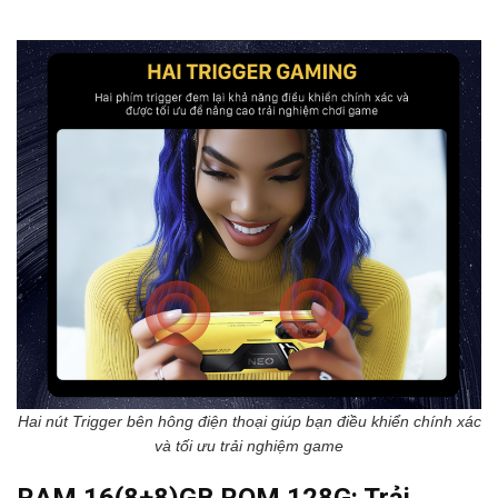
Hai nút Trigger bên hông điện thoại giúp bạn điều khiển chính xác
và tối ưu trải nghiệm game
RAM 16(8+8)GB ROM 128G: Trải