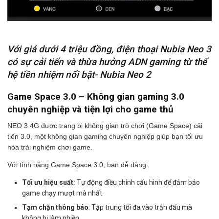
Với giá dưới 4 triệu đồng, điện thoại Nubia Neo 3
có sự cải tiến và thừa hưởng ADN gaming từ thế
hệ tiền nhiệm nổi bật- Nubia Neo 2
Game Space 3.0 – Không gian gaming 3.0
chuyên nghiệp và tiện lợi cho game thủ
NEO 3 4G được trang bị không gian trò chơi (Game Space) cải
tiến 3.0, một không gian gaming chuyên nghiệp giúp bạn tối ưu
hóa trải nghiệm chơi game.
Với tính năng Game Space 3.0, bạn dễ dàng:
Tối ưu hiệu suất:
Tự động điều chỉnh cấu hình để đảm bảo
game chạy mượt mà nhất.
Tạm chặn thông báo
: Tập trung tối đa vào trận đấu mà
không bị làm phiền.