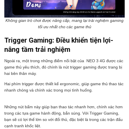
Không gian trò chơi được nâng cấp, mang lại trải nghiệm gaming
tối ưu nhất cho các game thủ
Trigger Gaming: Điều khiển tiện lợi-
nâng tầm trải nghiệm
Ngoài ra, một trong những điểm nổi bật của NEO 3 4G được các
game thủ yêu thích, đó chính là nút trigger gaming được trang bị
hai bên thân máy.
Hai phím trigger được thiết kế ergonomic, giúp game thủ thao tác
nhanh chóng và chính xác trong mọi tình huống.
Những nút bấm này giúp bạn thao tác nhanh hơn, chính xác hơn
trong các tựa game hành động, bắn súng. Với Trigger Gaming,
bạn sẽ có lợi thế lớn so với đối thủ, đặc biệt là trong các trận đấu
cạnh tranh khốc liệt.