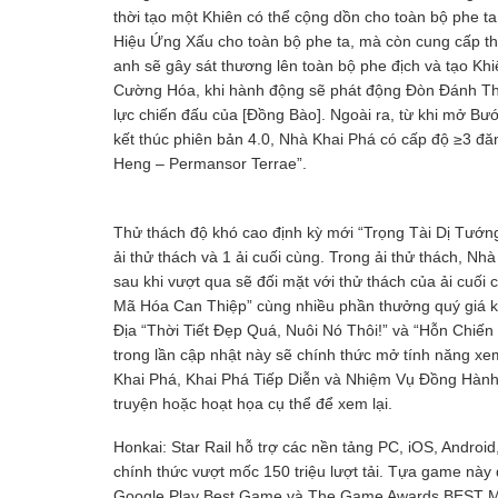
thời tạo một Khiên có thể cộng dồn cho toàn bộ phe t
Hiệu Ứng Xấu cho toàn bộ phe ta, mà còn cung cấp th
anh sẽ gây sát thương lên toàn bộ phe địch và tạo Kh
Cường Hóa, khi hành động sẽ phát động Đòn Đánh The
lực chiến đấu của [Đồng Bào]. Ngoài ra, từ khi mở B
kết thúc phiên bản 4.0, Nhà Khai Phá có cấp độ ≥3 
Heng – Permansor Terrae”.
Thử thách độ khó cao định kỳ mới “Trọng Tài Dị Tướng
ải thử thách và 1 ải cuối cùng. Trong ải thử thách, Nh
sau khi vượt qua sẽ đối mặt với thử thách của ải cuối
Mã Hóa Can Thiệp” cùng nhiều phần thưởng quý giá kh
Địa “Thời Tiết Đẹp Quá, Nuôi Nó Thôi!” và “Hỗn Chiến
trong lần cập nhật này sẽ chính thức mở tính năng xem
Khai Phá, Khai Phá Tiếp Diễn và Nhiệm Vụ Đồng Hành đã
truyện hoặc hoạt họa cụ thể để xem lại.
Honkai: Star Rail hỗ trợ các nền tảng PC, iOS, Android
chính thức vượt mốc 150 triệu lượt tải. Tựa game này
Google Play Best Game và The Game Awards BEST MO