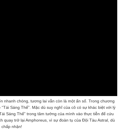
ển nhanh chóng, tương lai vẫn còn là một ẩn số. Trong chương
“Tái Sáng Thế”. Mặc dù suy nghĩ của cô có sự khác biệt với lý
“Tái Sáng Thế” trong tâm tưởng của mình vào thực tiễn để cứu
 quay trở lại Amphoreus, vì sự đoàn tụ của Đội Tàu Astral, dù
g chấp nhận!