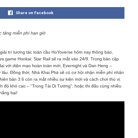
Share on Facebook
 tặng miễn phí hạn giờ
iải trí tương tác toàn cầu HoYoverse hôm nay thông báo,
ựa game Honkai: Star Rail sẽ ra mắt vào 24/9. Trong bản cập
 lại với diện mạo hoàn toàn mới, Evernight và Dan Heng –
lâu. Đồng thời, Nhà Khai Phá sẽ có cơ hội nhận miễn phí nhân
iên bản 3.6 còn ra mắt nhiều sự kiện mới và cách chơi thú vị:
ch độ khó cao – “Trọng Tài Dị Tướng”, hoặc thi đấu cùng nhiều
hắng bại!