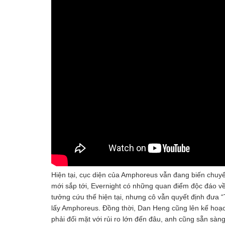
Hiện tại, cục diện của Amphoreus vẫn đang biến chuy
mới sắp tới, Evernight có những quan điểm độc đáo về 
tưởng cứu thế hiện tại, nhưng cô vẫn quyết định đưa 
lấy Amphoreus. Đồng thời, Dan Heng cũng lên kế hoạch
phải đối mặt với rủi ro lớn đến đâu, anh cũng sẵn sàn