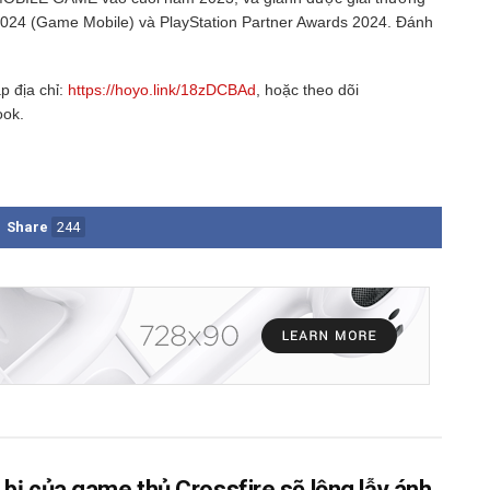
024 (Game Mobile) và PlayStation Partner Awards 2024. Đánh
ập địa chỉ:
https://hoyo.link/18zDCBAd
, hoặc theo dõi
ook.
Share
244
 bị của game thủ Crossfire sẽ lộng lẫy ánh