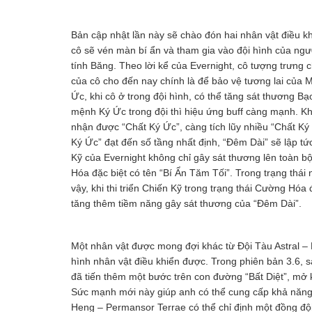
Bản cập nhật lần này sẽ chào đón hai nhân vật điều kh
cô sẽ vén màn bí ẩn và tham gia vào đội hình của ngư
tính Băng. Theo lời kể của Evernight, cô tượng trưng 
của cô cho đến nay chính là để bảo vệ tương lai của M
Ức, khi cô ở trong đội hình, có thể tăng sát thương B
mệnh Ký Ức trong đội thì hiệu ứng buff càng mạnh. Khi
nhận được “Chất Ký Ức”, càng tích lũy nhiều “Chất Ký 
Ký Ức” đạt đến số tầng nhất định, “Đêm Dài” sẽ lập tứ
Kỹ của Evernight không chỉ gây sát thương lên toàn 
Hóa đặc biệt có tên “Bí Ẩn Tăm Tối”. Trong trạng thái
vậy, khi thi triển Chiến Kỹ trong trạng thái Cường Hóa
tăng thêm tiềm năng gây sát thương của “Đêm Dài”.
Một nhân vật được mong đợi khác từ Đội Tàu Astral –
hình nhân vật điều khiển được. Trong phiên bản 3.6
đã tiến thêm một bước trên con đường “Bất Diệt”, mở
Sức mạnh mới này giúp anh có thể cung cấp khả năng 
Heng – Permansor Terrae có thể chỉ định một đồng đội