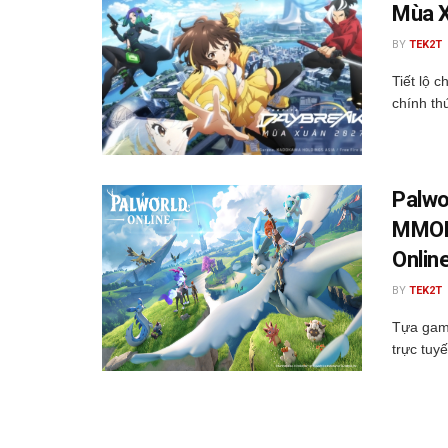
Mùa X
BY
TEK2T
Tiết lộ c
chính th
Palwo
MMORP
Onlin
BY
TEK2T
Tựa game
trực tuyế