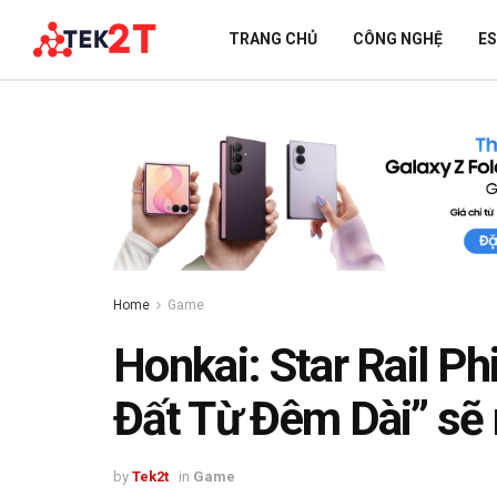
TRANG CHỦ
CÔNG NGHỆ
E
Home
Game
Honkai: Star Rail P
Đất Từ Đêm Dài” sẽ 
by
Tek2t
in
Game