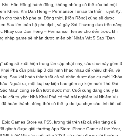
a. Khi [Hồn Rồng] hành động, không những có thể xóa bỏ một
êm Khiên. Khi Dan Heng – Permansor Terrae thi triển Tuyệt Kỹ,
iên cho toàn bộ phe ta. Đồng thời, [Hồn Rồng] cũng sẽ được
o Sau lên toàn bộ phe địch, và gây Sát Thương dựa trên năng
ước Nhảy của Dan Heng – Permansor Terrae cho đến trước khi
đăng nhập game sẽ nhận được miễn phí Nhân Vật 5 Sao “Dan
” cũng sẽ xuất hiện trong lần cập nhật này, các chơi này gồm 3
à Khai Phá cần phải lập 3 đội hình khác nhau để khiêu chiến, và
 cùng. Sau khi hoàn thành tất cả sẽ nhận được đạo cụ mới “Khóa
ác. Ngoài ra, một loạt sự kiện bao gồm sự kiện nuôi Thú Đại
 Sắc Màu” cũng sẽ lần lượt được mở. Cuối cùng đáng chú ý là
 lại cốt truyện: Nhà Khai Phá có thể trải nghiệm lại Nhiệm Vụ
 hoàn thành, đồng thời có thể tự do lựa chọn các tình tiết cốt
, Epic Games Store và PS5, lượng tải trên tất cả nền tảng đã
 đã giành được giải thưởng App Store iPhone Game of the Year,
BILE GAME vào cuối năm 2023, và giành được giải thưởng