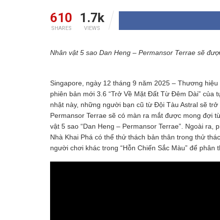
610
1.7k
SHARES
VIEWS
Nhân vật 5 sao Dan Heng – Permansor Terrae sẽ được
Singapore, ngày 12 tháng 9 năm 2025 – Thương hiệu g
phiên bản mới 3.6 “Trở Về Mặt Đất Từ Đêm Dài” của t
nhật này, những người bạn cũ từ Đội Tàu Astral sẽ trở
Permansor Terrae sẽ có màn ra mắt được mong đợi từ 
vật 5 sao “Dan Heng – Permansor Terrae”. Ngoài ra, ph
Nhà Khai Phá có thể thử thách bản thân trong thử thá
người chơi khác trong “Hỗn Chiến Sắc Màu” để phân t