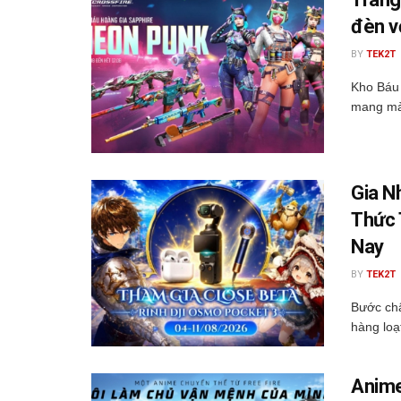
đèn v
BY
TEK2T
Kho Báu
mang màu
Gia N
Thức 
Nay
BY
TEK2T
Bước châ
hàng loạ
Anime