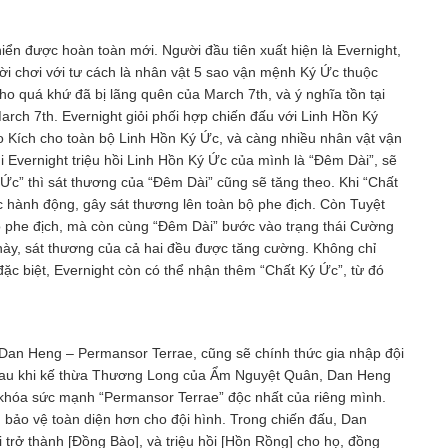
iển được hoàn toàn mới. Người đầu tiên xuất hiện là Evernight,
ời chơi với tư cách là nhân vật 5 sao vận mệnh Ký Ức thuộc
cho quá khứ đã bị lãng quên của March 7th, và ý nghĩa tồn tại
arch 7th. Evernight giỏi phối hợp chiến đấu với Linh Hồn Ký
ạo Kích cho toàn bộ Linh Hồn Ký Ức, và càng nhiều nhân vật vận
 Evernight triệu hồi Linh Hồn Ký Ức của mình là “Đêm Dài”, sẽ
Ức” thì sát thương của “Đêm Dài” cũng sẽ tăng theo. Khi “Chất
c hành động, gây sát thương lên toàn bộ phe địch. Còn Tuyệt
bộ phe địch, mà còn cùng “Đêm Dài” bước vào trạng thái Cường
 này, sát thương của cả hai đều được tăng cường. Không chỉ
 đặc biệt, Evernight còn có thể nhận thêm “Chất Ký Ức”, từ đó
 Dan Heng – Permansor Terrae, cũng sẽ chính thức gia nhập đội
, sau khi kế thừa Thương Long của Ẩm Nguyệt Quân, Dan Heng
 khóa sức mạnh “Permansor Terrae” độc nhất của riêng mình.
bảo vệ toàn diện hơn cho đội hình. Trong chiến đấu, Dan
 trở thành [Đồng Bào], và triệu hồi [Hồn Rồng] cho họ, đồng