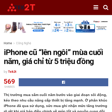
Home
Công Nghệ
iPhone cũ “lên ngôi” mùa cuối
năm, giá chỉ từ 5 triệu đồng
by
Tek2t
569
SHARES
Thị trường mua sắm cuối năm bước vào giai đoạn sôi động,
kéo theo nhu cầu nâng cấp thiết bị tăng mạnh. Ở phân khúc
iPhone đã qua sử dụng, sức mua ghi nhận mức tăng trưởng
rõ rệt khi giá bán điều chỉnh về mức tốt và nguồn cung dồi