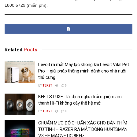
1800.6729 (miễn phí).
Related
Posts
Levoit ra mắt Máy lọc không khí Levoit Vital Pet
Pro – giải pháp thông minh dành cho nhà nuôi
thú cưng
BY
TEK2T
0
KEF LS LUXE: Tái định nghĩa trải nghiệm âm
thanh Hi-Fi không dây thế hệ mới
BY
TEK2T
0
CHUẨN MỰC ĐỘ CHUẨN XÁC CHO BÀN PHÍM
TỪ TÍNH – RAZER RA MẮT DÒNG HUNTSMAN
V3 HE MAGNETIC 8KHz