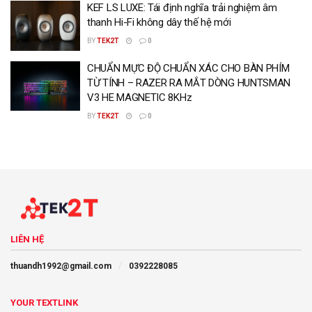
KEF LS LUXE: Tái định nghĩa trải nghiệm âm
thanh Hi-Fi không dây thế hệ mới
BY
TEK2T
0
CHUẨN MỰC ĐỘ CHUẨN XÁC CHO BÀN PHÍM
TỪ TÍNH – RAZER RA MẮT DÒNG HUNTSMAN
V3 HE MAGNETIC 8KHz
BY
TEK2T
0
LIÊN HỆ
thuandh1992@gmail.com
0392228085
YOUR TEXTLINK