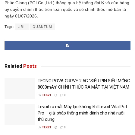
Phúc Giang (PGI Co.,Ltd.) thông qua hệ thống đại lý và cửa hàng
uỷ quyền chính thức trên toàn quốc và sẽ chính thức mở bán từ
ngày 01/07/2026.
Tags:
JBL
QUANTUM
Related
Posts
TECNO POVA CURVE 2 5G “SIÊU PIN SIÊU MỎNG
8000mAh” CHÍNH THỨC RA MẮT TẠI VIỆT NAM
BY
TEK2T
0
Levoit ra mắt Máy lọc không khí Levoit Vital Pet
Pro – giải pháp thông minh dành cho nhà nuôi
thú cưng
BY
TEK2T
0