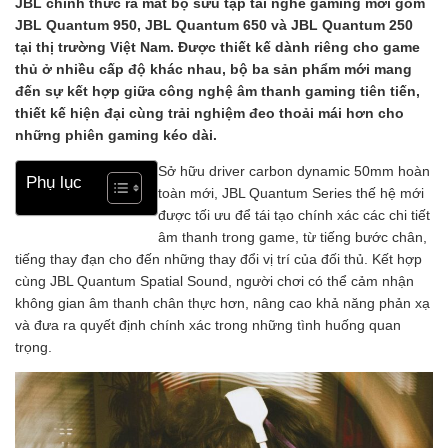
JBL chính thức ra mắt bộ sưu tập tai nghe gaming mới gồm
JBL Quantum 950, JBL Quantum 650 và JBL Quantum 250
tại thị trường Việt Nam. Được thiết kế dành riêng cho game
thủ ở nhiều cấp độ khác nhau, bộ ba sản phẩm mới mang
đến sự kết hợp giữa công nghệ âm thanh gaming tiên tiến,
thiết kế hiện đại cùng trải nghiệm đeo thoải mái hơn cho
những phiên gaming kéo dài.
Sở hữu driver carbon dynamic 50mm hoàn
Phụ lục
toàn mới, JBL Quantum Series thế hệ mới
được tối ưu để tái tạo chính xác các chi tiết
âm thanh trong game, từ tiếng bước chân,
tiếng thay đạn cho đến những thay đổi vị trí của đối thủ. Kết hợp
cùng JBL Quantum Spatial Sound, người chơi có thể cảm nhận
không gian âm thanh chân thực hơn, nâng cao khả năng phản xạ
và đưa ra quyết định chính xác trong những tình huống quan
trọng.