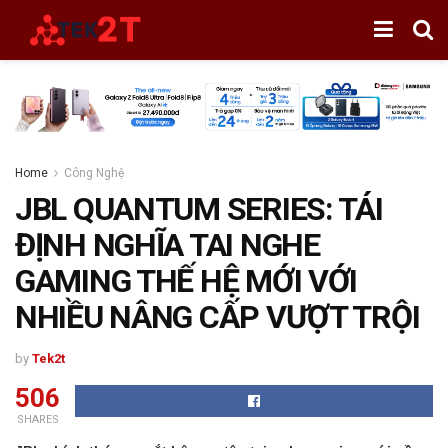
Home
Công Nghệ
JBL QUANTUM SERIES: TÁI
ĐỊNH NGHĨA TAI NGHE
GAMING THẾ HỆ MỚI VỚI
NHIỀU NÂNG CẤP VƯỢT TRỘI
by
Tek2t
506
SHARES