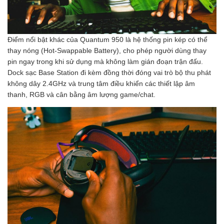
Điểm nổi bật khác của Quantum 950 là hệ thống pin kép có thể
thay nóng (Hot-Swappable Battery), cho phép người dùng thay
pin ngay trong khi sử dụng mà không làm gián đoạn trận đấu.
Dock sạc Base Station đi kèm đồng thời đóng vai trò bộ thu phát
không dây 2.4GHz và trung tâm điều khiển các thiết lập âm
thanh, RGB và cân bằng âm lượng game/chat.