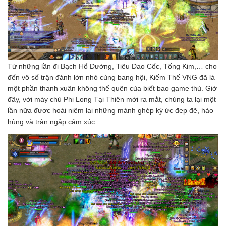
Từ những lần đi Bạch Hổ Đường, Tiêu Dao Cốc, Tống Kim,… cho
đến vô số trận đánh lớn nhỏ cùng bang hội, Kiếm Thế VNG đã là
một phần thanh xuân không thể quên của biết bao game thủ. Giờ
đây, với máy chủ Phi Long Tại Thiên mới ra mắt, chúng ta lại một
lần nữa được hoài niệm lại những mảnh ghép ký ức đẹp đẽ, hào
hùng và tràn ngập cảm xúc.