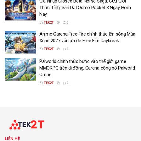
Gia Nhập Closed Beta Norse Saga: Cửu Giới
Thức Tỉnh, Săn DJI Osmo Pocket 3 Ngay Hôm
Nay
BY
TEK2T
0
Anime Garena Free Fire chính thức lên sóng Mùa
Xuân 2027 với tựa đề Free Fire Daybreak
BY
TEK2T
0
Palworld chính thức bước vào thế giới game
MMORPG trên di động: Garena công bố Palworld
Online
BY
TEK2T
0
LIÊN HỆ