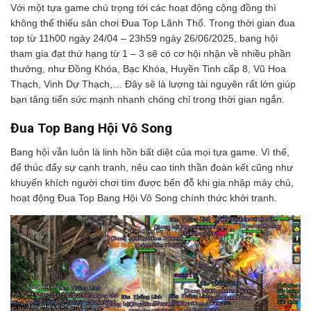
Với một tựa game chú trọng tới các hoạt động cộng đồng thì
không thể thiếu sân chơi Đua Top Lãnh Thổ. Trong thời gian đua
top từ 11h00 ngày 24/04 – 23h59 ngày 26/06/2025, bang hội
tham gia đạt thứ hạng từ 1 – 3 sẽ có cơ hội nhận về nhiều phần
thưởng, như Đồng Khóa, Bạc Khóa, Huyền Tinh cấp 8, Vũ Hoa
Thạch, Vinh Dự Thạch,… Đây sẽ là lượng tài nguyên rất lớn giúp
bạn tăng tiến sức mạnh nhanh chóng chỉ trong thời gian ngắn.
Đua Top Bang Hội Vô Song
Bang hội vẫn luôn là linh hồn bất diệt của mọi tựa game. Vì thế,
để thúc đẩy sự cạnh tranh, nêu cao tinh thần đoàn kết cũng như
khuyến khích người chơi tìm được bến đỗ khi gia nhập máy chủ,
hoạt động Đua Top Bang Hội Vô Song chính thức khởi tranh.