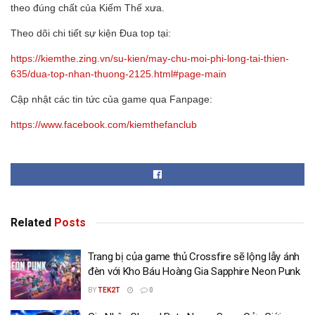
theo đúng chất của Kiếm Thế xưa.
Theo dõi chi tiết sự kiện Đua top tại:
https://kiemthe.zing.vn/su-kien/may-chu-moi-phi-long-tai-thien-
635/dua-top-nhan-thuong-2125.html#page-main
Cập nhật các tin tức của game qua Fanpage:
https://www.facebook.com/kiemthefanclub
Related
Posts
Trang bị của game thủ Crossfire sẽ lộng lẫy ánh
đèn với Kho Báu Hoàng Gia Sapphire Neon Punk
BY
TEK2T
0