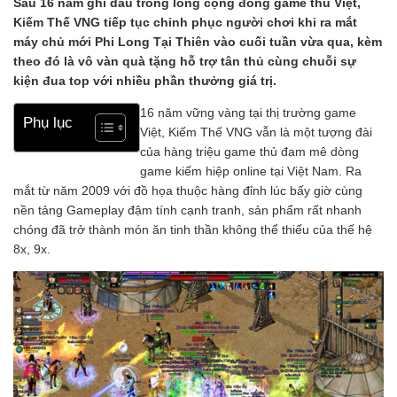
Sau 16 năm ghi dấu trong lòng cộng đồng game thủ Việt,
Kiếm Thế VNG tiếp tục chinh phục người chơi khi ra mắt
máy chủ mới Phi Long Tại Thiên vào cuối tuần vừa qua, kèm
theo đó là vô vàn quà tặng hỗ trợ tân thủ cùng chuỗi sự
kiện đua top với nhiều phần thưởng giá trị.
16 năm vững vàng tại thị trường game
Phụ lục
Việt, Kiếm Thế VNG vẫn là một tượng đài
của hàng triệu game thủ đam mê dòng
game kiếm hiệp online tại Việt Nam. Ra
mắt từ năm 2009 với đồ họa thuộc hàng đỉnh lúc bấy giờ cùng
nền tảng Gameplay đậm tính cạnh tranh, sản phẩm rất nhanh
chóng đã trở thành món ăn tinh thần không thể thiếu của thế hệ
8x, 9x.