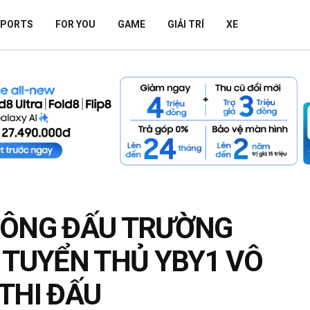
SPORTS
FOR YOU
GAME
GIẢI TRÍ
XE
CÔNG ĐẤU TRƯỜNG
 TUYỂN THỦ YBY1 VÔ
THI ĐẤU