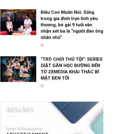
Điều Con Muốn Nói: Sống
trong gia đình trọn tình yêu
thương, bé gái 9 tuổi vẫn
nhận xét ba là “người đàn ông
nhăn nhó”.
“TRÒ CHƠI THÚ TỘI”: SERIES
GIẬT GÂN HỌC ĐƯỜNG ĐẾN
TỪ 2XMEDIA KHAI THÁC BÍ
MẬT ĐEN TỐI