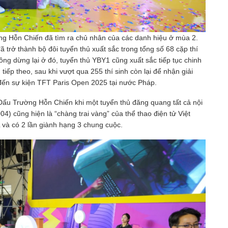
ường Hỗn Chiến đã tìm ra chủ nhân của các danh hiệu ở mùa 2.
rở thành bộ đôi tuyển thủ xuất sắc trong tổng số 68 cặp thí
ng dừng lại ở đó, tuyển thủ YBY1 cũng xuất sắc tiếp tục chinh
iếp theo, sau khi vượt qua 255 thí sinh còn lại để nhận giải
đến sự kiện TFT Paris Open 2025 tại nước Pháp.
ử Đấu Trường Hỗn Chiến khi một tuyển thủ đăng quang tất cả nội
04) cũng hiện là “chàng trai vàng” của thể thao điện tử Việt
và có 2 lần giành hạng 3 chung cuộc.