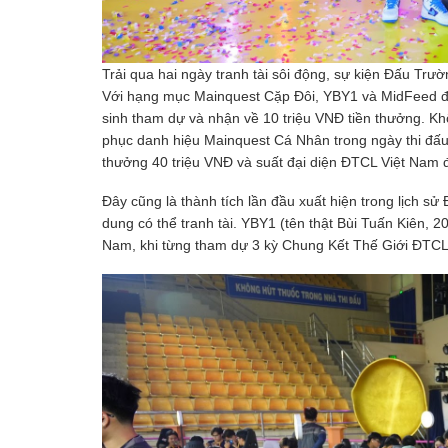
Trải qua hai ngày tranh tài sôi động, sự kiện Đấu Tr
Với hạng mục Mainquest Cặp Đôi, YBY1 và MidFeed đã t
sinh tham dự và nhận về 10 triệu VNĐ tiền thưởng. Khô
phục danh hiệu Mainquest Cá Nhân trong ngày thi đấu t
thưởng 40 triệu VNĐ và suất đại diện ĐTCL Việt Nam 
Đây cũng là thành tích lần đầu xuất hiện trong lịch s
dung có thể tranh tài. YBY1 (tên thật Bùi Tuấn Kiên, 20
Nam, khi từng tham dự 3 kỳ Chung Kết Thế Giới ĐTCL 