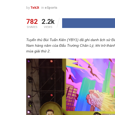
by
Tek2t
in
eSports
782
2.2k
SHARES
VIEWS
Tuyển thủ Bùi Tuấn Kiên (YBY1) đã ghi danh lịch sử Đ
Nam hàng năm của Đấu Trường Chân Lý, khi trở thành 
mùa giải thứ 2.