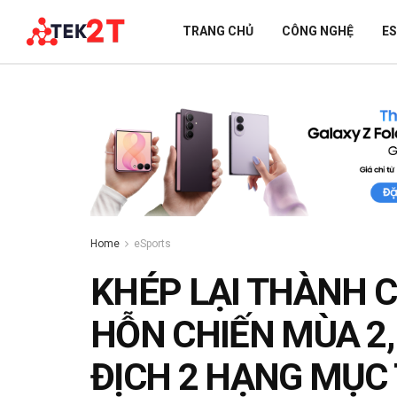
TRANG CHỦ
CÔNG NGHỆ
E
Home
eSports
KHÉP LẠI THÀNH 
HỖN CHIẾN MÙA 2,
ĐỊCH 2 HẠNG MỤC 