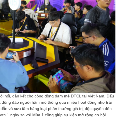
sôi nổi, gắn kết cho cộng đồng đam mê ĐTCL tại Việt Nam, Đấu
 đông đảo người hâm mộ thông qua nhiều hoạt động như trải
dẫn và sưu tầm hàng loạt phần thưởng giá trị, độc quyền đến
 hơn 1 ngày so với Mùa 1 cũng giúp sự kiện mở rộng cơ hội