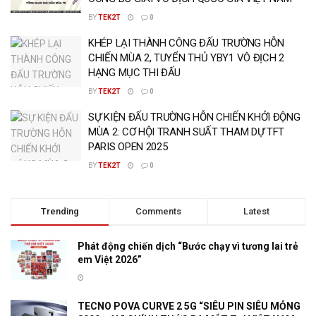
BY
TEK2T
0
KHÉP LẠI THÀNH CÔNG ĐẤU TRƯỜNG HỖN
CHIẾN MÙA 2, TUYỂN THỦ YBY1 VÔ ĐỊCH 2
HẠNG MỤC THI ĐẤU
BY
TEK2T
0
SỰ KIỆN ĐẤU TRƯỜNG HỖN CHIẾN KHỞI ĐỘNG
MÙA 2: CƠ HỘI TRANH SUẤT THAM DỰ TFT
PARIS OPEN 2025
BY
TEK2T
0
Trending
Comments
Latest
Phát động chiến dịch “Bước chạy vì tương lai trẻ
em Việt 2026”
TECNO POVA CURVE 2 5G “SIÊU PIN SIÊU MỎNG