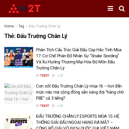
Home
Tag
Đấu Trường Chân Lý
Thẻ:
Đấu Trường Chân Lý
Phân Tích Cấu Trúc Giải Đấu Cúp Hắc Tinh Mùa
17: Cơ Chế Phân Bổ Nhân Sự “Snake Seeding”
Và Xu Hướng Thương Mại Hóa Bộ Môn Đấu
Trường Chân Lý
BY
TEK2T
0
Cơn sốt Đấu Trường Chân Lý mùa 16 – hot đến
mức nào mà cộng đồng sẵn sàng đợi “hàng chờ
PBE” cả 3 tiếng?
BY
TEK2T
0
ĐẤU TRƯỜNG CHÂN LÝ ESPORTS MÙA 15: HỆ
THỐNG GIẢI ĐẤU NGOẠI HẠNG RA MẮT –
CÔNG BỐ GIẢI VÔ ĐỊCH QUỐC GIA VIỆT NAM