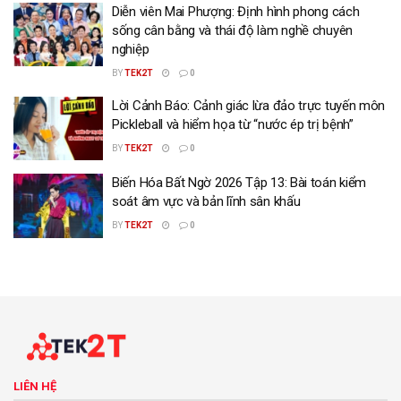
Diễn viên Mai Phượng: Định hình phong cách
sống cân bằng và thái độ làm nghề chuyên
nghiệp
BY
TEK2T
0
Lời Cảnh Báo: Cảnh giác lừa đảo trực tuyến môn
Pickleball và hiểm họa từ “nước ép trị bệnh”
BY
TEK2T
0
Biến Hóa Bất Ngờ 2026 Tập 13: Bài toán kiểm
soát âm vực và bản lĩnh sân khấu
BY
TEK2T
0
LIÊN HỆ