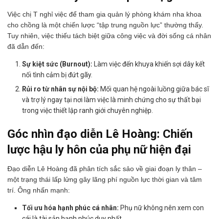
Việc chị T nghỉ việc để tham gia quản lý phòng khám nha khoa
cho chồng là một chiến lược “tập trung nguồn lực” thường thấy.
Tuy nhiên, việc thiếu tách biệt giữa công việc và đời sống cá nhân
đã dẫn đến:
Sự kiệt sức (Burnout):
Làm việc đến khuya khiến sợi dây kết
nối tình cảm bị đứt gãy.
Rủi ro từ nhân sự nội bộ:
Mối quan hệ ngoài luồng giữa bác sĩ
và trợ lý ngay tại nơi làm việc là minh chứng cho sự thất bại
trong việc thiết lập ranh giới chuyên nghiệp.
Góc nhìn đạo diễn Lê Hoàng: Chiến
lược hậu ly hôn của phụ nữ hiện đại
Đạo diễn Lê Hoàng đã phân tích sắc sảo về giai đoạn ly thân –
một trạng thái lấp lửng gây lãng phí nguồn lực thời gian và tâm
trí. Ông nhấn mạnh:
Tối ưu hóa hạnh phúc cá nhân:
Phụ nữ không nên xem con
cái là tài sản hạnh phúc duy nhất.