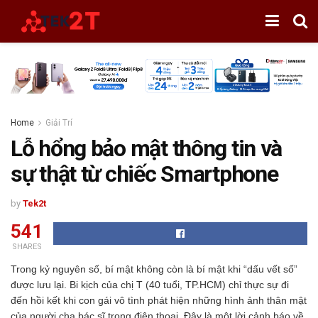
Home
Giải Trí
Lỗ hổng bảo mật thông tin và
sự thật từ chiếc Smartphone
by
Tek2t
541
SHARES
Trong kỷ nguyên số, bí mật không còn là bí mật khi “dấu vết số”
được lưu lại. Bi kịch của chị T (40 tuổi, TP.HCM) chỉ thực sự đi
đến hồi kết khi con gái vô tình phát hiện những hình ảnh thân mật
của người cha bác sĩ trong điện thoại. Đây là một lời cảnh báo về