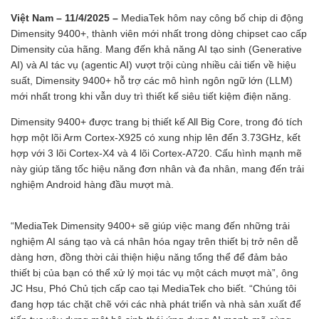
Việt Nam – 11/4/2025 –
MediaTek hôm nay công bố chip di động
Dimensity 9400+, thành viên mới nhất trong dòng chipset cao cấp
Dimensity của hãng. Mang đến khả năng AI tạo sinh (Generative
AI) và AI tác vụ (agentic AI) vượt trội cùng nhiều cải tiến về hiệu
suất, Dimensity 9400+ hỗ trợ các mô hình ngôn ngữ lớn (LLM)
mới nhất trong khi vẫn duy trì thiết kế siêu tiết kiệm điện năng.
Dimensity 9400+ được trang bị thiết kế All Big Core, trong đó tích
hợp một lõi Arm Cortex-X925 có xung nhịp lên đến 3.73GHz, kết
hợp với 3 lõi Cortex-X4 và 4 lõi Cortex-A720. Cấu hình mạnh mẽ
này giúp tăng tốc hiệu năng đơn nhân và đa nhân, mang đến trải
nghiệm Android hàng đầu mượt mà.
“MediaTek Dimensity 9400+ sẽ giúp việc mang đến những trải
nghiệm AI sáng tạo và cá nhân hóa ngay trên thiết bị trở nên dễ
dàng hơn, đồng thời cải thiện hiệu năng tổng thể để đảm bảo
thiết bị của bạn có thể xử lý mọi tác vụ một cách mượt mà”, ông
JC Hsu, Phó Chủ tịch cấp cao tại MediaTek cho biết. “Chúng tôi
đang hợp tác chặt chẽ với các nhà phát triển và nhà sản xuất để