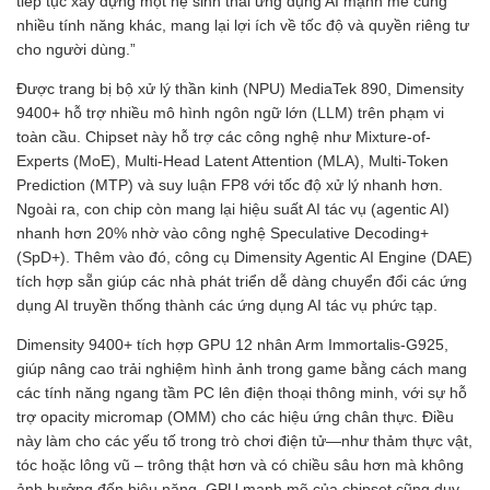
tiếp tục xây dựng một hệ sinh thái ứng dụng AI mạnh mẽ cùng
nhiều tính năng khác, mang lại lợi ích về tốc độ và quyền riêng tư
cho người dùng.”
Được trang bị bộ xử lý thần kinh (NPU) MediaTek 890, Dimensity
9400+ hỗ trợ nhiều mô hình ngôn ngữ lớn (LLM) trên phạm vi
toàn cầu. Chipset này hỗ trợ các công nghệ như Mixture-of-
Experts (MoE), Multi-Head Latent Attention (MLA), Multi-Token
Prediction (MTP) và suy luận FP8 với tốc độ xử lý nhanh hơn.
Ngoài ra, con chip còn mang lại hiệu suất AI tác vụ (agentic AI)
nhanh hơn 20% nhờ vào công nghệ Speculative Decoding+
(SpD+). Thêm vào đó, công cụ Dimensity Agentic AI Engine (DAE)
tích hợp sẵn giúp các nhà phát triển dễ dàng chuyển đổi các ứng
dụng AI truyền thống thành các ứng dụng AI tác vụ phức tạp.
Dimensity 9400+ tích hợp GPU 12 nhân Arm Immortalis-G925,
giúp nâng cao trải nghiệm hình ảnh trong game bằng cách mang
các tính năng ngang tầm PC lên điện thoại thông minh, với sự hỗ
trợ opacity micromap (OMM) cho các hiệu ứng chân thực. Điều
này làm cho các yếu tố trong trò chơi điện tử—như thảm thực vật,
tóc hoặc lông vũ – trông thật hơn và có chiều sâu hơn mà không
ảnh hưởng đến hiệu năng. GPU mạnh mẽ của chipset cũng duy