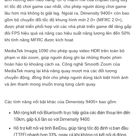
trì tốc độ chơi game cao nhất, cho phép người dùng chơi game
lâu hơn mà không bị giật lag. Ngoài ra, Dimensity 9400+ còn bao
gồm bộ chuyển đổi tốc độ khung hình mới 2.0+ (MFRC 2.0+),
được phát triển phối hợp với các nhà phát triển game để tăng gấp
đôi FPS hiệu quả và nâng cao hiệu suất năng lượng lên đến 50%
khi tính năng MFRC được kích hoạt.
MediaTek Imagiq 1090 cho phép quay video HDR trên toàn bộ
phạm vi dải zoom, giúp người dùng ghi lại những thước phim
hoàn hảo từ khoảng cách xa. Công nghệ Smooth Zoom của
MediaTek mang lại khả năng quay mượt mà các đối tượng
chuyển động, đồng thời cho phép người dùng tách biệt hình ảnh
và âm thanh mong muốn trong từng cảnh quay.
Các tính năng nổi bật khác của Dimenisty 9400+ bao gồm:
Mở rộng kết nối Bluetooth trực tiếp giữa các điện thoại lên đến
10km, gấp 6,6 lần so với Dimensity 9400.
Hỗ trợ kết nối vệ tinh BeiDou, giúp tăng tốc độ định vị ban đầu
(TTFF) nhanh hơn 33%, ngay cả khi không có kết nối di động.