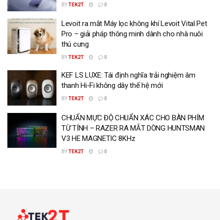
BY
TEK2T
0
Levoit ra mắt Máy lọc không khí Levoit Vital Pet
Pro – giải pháp thông minh dành cho nhà nuôi
thú cưng
BY
TEK2T
0
KEF LS LUXE: Tái định nghĩa trải nghiệm âm
thanh Hi-Fi không dây thế hệ mới
BY
TEK2T
0
CHUẨN MỰC ĐỘ CHUẨN XÁC CHO BÀN PHÍM
TỪ TÍNH – RAZER RA MẮT DÒNG HUNTSMAN
V3 HE MAGNETIC 8KHz
BY
TEK2T
0