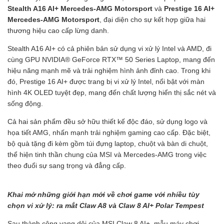
Stealth A16 AI+ Mercedes-AMG Motorsport
và
Prestige 16 AI+
Mercedes-AMG Motorsport
, đại diện cho sự kết hợp giữa hai
thương hiệu cao cấp lừng danh.
Stealth A16 AI+ có cả phiên bản sử dụng vi xử lý Intel và AMD, đi
cùng GPU NVIDIA® GeForce RTX™ 50 Series Laptop, mang đến
hiệu năng mạnh mẽ và trải nghiệm hình ảnh đỉnh cao. Trong khi
đó, Prestige 16 AI+ được trang bị vi xử lý Intel, nổi bật với màn
hình 4K OLED tuyệt đẹp, mang đến chất lượng hiển thị sắc nét và
sống động.
Cả hai sản phẩm đều sở hữu thiết kế độc đáo, sử dụng logo và
họa tiết AMG, nhấn mạnh trải nghiệm gaming cao cấp. Đặc biệt,
bộ quà tặng đi kèm gồm túi đựng laptop, chuột và bàn di chuột,
thể hiện tinh thần chung của MSI và Mercedes-AMG trong việc
theo đuổi sự sang trọng và đẳng cấp.
Khai mở những giới hạn mới về chơi game với nhiều tùy
chọn vi xử lý: ra mắt Claw A8 và Claw 8 AI+ Polar Tempest
Sau thành công vang dội của MSI Claw 8 AI+, mẫu máy chơi