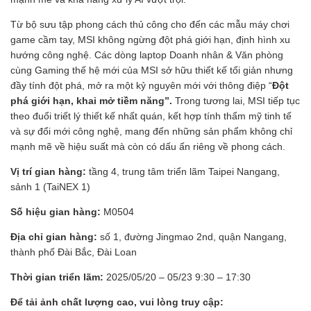
Từ bộ sưu tập phong cách thủ công cho đến các mẫu máy chơi
game cầm tay, MSI không ngừng đột phá giới hạn, định hình xu
hướng công nghệ. Các dòng laptop Doanh nhân & Văn phòng
cùng Gaming thế hệ mới của MSI sở hữu thiết kế tối giản nhưng
đầy tính đột phá, mở ra một kỷ nguyên mới với thông điệp “
Đột
phá giới hạn, khai mở tiềm năng”.
Trong tương lai, MSI tiếp tục
theo đuổi triết lý thiết kế nhất quán, kết hợp tính thẩm mỹ tinh tế
và sự đổi mới công nghệ, mang đến những sản phẩm không chỉ
mạnh mẽ về hiệu suất mà còn có dấu ấn riêng về phong cách.
Vị trí gian hàng:
tầng 4, trung tâm triển lãm Taipei Nangang,
sảnh 1 (TaiNEX 1)
Số hiệu gian hàng:
M0504
Địa chỉ gian hàng:
số 1, đường Jingmao 2nd, quận Nangang,
thành phố Đài Bắc, Đài Loan
Thời gian triển lãm:
2025/05/20 – 05/23 9:30 – 17:30
Để tải ảnh chất lượng cao, vui lòng truy cập: