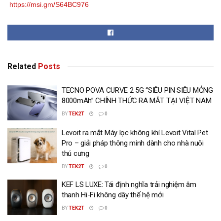
https://msi.gm/S64BC976
Related
Posts
TECNO POVA CURVE 2 5G “SIÊU PIN SIÊU MỎNG
8000mAh” CHÍNH THỨC RA MẮT TẠI VIỆT NAM
BY
TEK2T
0
Levoit ra mắt Máy lọc không khí Levoit Vital Pet
Pro – giải pháp thông minh dành cho nhà nuôi
thú cưng
BY
TEK2T
0
KEF LS LUXE: Tái định nghĩa trải nghiệm âm
thanh Hi-Fi không dây thế hệ mới
BY
TEK2T
0