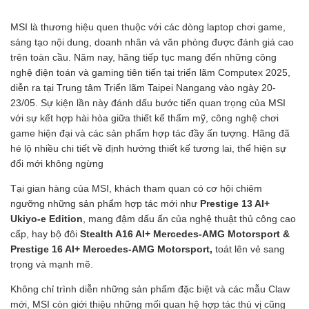
MSI là thương hiệu quen thuộc với các dòng laptop chơi game,
sáng tạo nội dung, doanh nhân và văn phòng được đánh giá cao
trên toàn cầu. Năm nay, hãng tiếp tục mang đến những công
nghệ điện toán và gaming tiên tiến tại triển lãm Computex 2025,
diễn ra tại Trung tâm Triển lãm Taipei Nangang vào ngày 20-
23/05. Sự kiện lần này đánh dấu bước tiến quan trọng của MSI
với sự kết hợp hài hòa giữa thiết kế thẩm mỹ, công nghệ chơi
game hiện đại và các sản phẩm hợp tác đầy ấn tượng. Hãng đã
hé lộ nhiều chi tiết về định hướng thiết kế tương lai, thể hiện sự
đổi mới không ngừng
Tại gian hàng của MSI, khách tham quan có cơ hội chiêm
ngưỡng những sản phẩm hợp tác mới như
Prestige 13 AI+
Ukiyo-e Edition
, mang đậm dấu ấn của nghệ thuật thủ công cao
cấp, hay bộ đôi
Stealth A16 AI+ Mercedes-AMG Motorsport &
Prestige 16 AI+ Mercedes-AMG Motorsport,
toát lên vẻ sang
trọng và mạnh mẽ.
Không chỉ trình diễn những sản phẩm đặc biệt và các mẫu Claw
mới, MSI còn giới thiệu những mối quan hệ hợp tác thú vị cũng