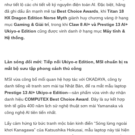
như tiết lộ các chi tiết về kỷ nguyên điện toán AI. Đặc biệt, hãng
đã ghi dấu ấn mạnh mẽ tại
Best Choice Awards
, khi
Titan 18
HX Dragon Edition Norse Myth
giành huy chương vàng ở hạng
mục
Gaming & Giải trí
, trong khi
Claw 8 AI+ và Prestige 13 AI+
Ukiyo-e Edition
cũng được vinh danh ở hạng mục
Máy tính &
Hệ thống.
Làn sóng đổi mới: Tiếp nối Ukiyo-e Edition, MSI chuẩn bị ra
mắt bộ sưu tập phong cách thủ công
MSI vừa công bố mối quan hệ hợp tác với OKADAYA, công ty
danh tiếng về tranh sơn mài tại Nhật Bản, để ra mắt mẫu laptop
Prestige 13 AI+ Ukiyo-e Edition
—sản phẩm vừa vinh dự nhận
danh hiệu
COMPUTEX Best Choice Award
. Đây là sự kết hợp
tinh tế giữa 400 năm lịch sử nghệ thuật sơn mài Yamanaka và
công nghệ AI tiên tiến nhất.
Lấy cảm hứng từ bức tranh mộc bản kinh điển “Sóng lừng ngoài
khơi Kanagawa” của Katsushika Hokusai, mẫu laptop này tái hiện