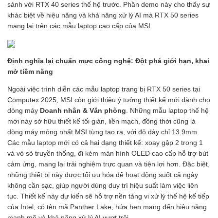
sánh với RTX 40 series thế hệ trước. Phần demo này cho thấy sự
khác biệt về hiệu năng và khả năng xử lý AI mà RTX 50 series
mang lại trên các mẫu laptop cao cấp của MSI.
Định nghĩa lại chuẩn mực công nghệ: Đột phá giới hạn, khai
mở tiềm năng
Ngoài việc trình diễn các mẫu laptop trang bị RTX 50 series tại
Computex 2025, MSI còn giới thiệu ý tưởng thiết kế mới dành cho
dòng máy
Doanh nhân & Văn phòng
. Những mẫu laptop thế hệ
mới này sở hữu thiết kế tối giản, liền mạch, đồng thời cũng là
dòng máy mỏng nhất MSI từng tạo ra, với độ dày chỉ 13.9mm.
Các mẫu laptop mới có cả hai dạng thiết kế: xoay gập 2 trong 1
và vỏ sò truyền thống, đi kèm màn hình OLED cao cấp hỗ trợ bút
cảm ứng, mang lại trải nghiệm trực quan và tiện lợi hơn. Đặc biệt,
những thiết bị này được tối ưu hóa để hoạt động suốt cả ngày
không cần sạc, giúp người dùng duy trì hiệu suất làm việc liên
tục. Thiết kế này dự kiến sẽ hỗ trợ nền tảng vi xử lý thế hệ kế tiếp
của Intel, có tên mã Panther Lake, hứa hẹn mang đến hiệu năng
mạnh mẽ và khả năng xử lý AI vượt trội.