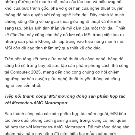
những đường nét mạnh mẽ, màu sắc táo bạo và hiệu ứng nổi
khối của bức tranh gốc, phá vỡ giới hạn của nghệ thuật truyền
thống để hòa quyện với công nghệ hiện đại. Đây chính là minh
chứng sống động về sự giao thoa giữa nghệ thuật và đổi mới
sáng tạo, phản ánh tinh thần và mỹ cảm của một thời đại. Thiết
kế độc đáo này cũng cho thấy nỗ lực của MSI trong việc tạo ra
những sản phẩm Không chỉ tập trung vào hiệu năng mạnh mẽ,
MSI còn đề cao tính thẩm mỹ qua thiết kế độc đáo.
Trên nền tảng kết hợp giữa nghệ thuật và công nghệ, hãng đã
công bố sẽ trưng bày bộ sưu tập sản phẩm phong cách thủ công
tại Computex 2025, mang đến cho công chúng cơ hội chiêm
ngưỡng sự hòa quyện giữa nghệ thuật truyền thống và công
nghệ tiên tiến nhất.
Tiếp nối thành công: MSI mở rộng dòng sản phẩm hợp tác
với Mercedes-AMG Motorsport
Sau thành công của các sản phẩm hợp tác năm ngoái, MSI tiếp
tục theo đuổi phong cách gaming sang trọng, củng cố mối quan
hệ hợp tác với Mercedes-AMG Motorsport. Để mở rộng dòng sản
phẩm này, năm nay hãng đã giới thiệu hai mẫu laptop mới: