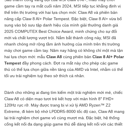
game cầm tay ra mắt cuối năm 2024, MSI tiếp tục khẳng định vị
thế trên thị trường với hai lựa chọn mới: Claw A8 và phiên bản
nâng cấp Claw 8 AI+ Polar Tempest. Đặc biệt, Claw 8 AI+ vừa bổ
sung vào bộ sưu tập danh hiệu của mình giải thưởng danh giá
2025 COMPUTEX Best Choice Award, minh chứng cho sự đổi
mới và chất lượng vượt trội. Nắm bắt thành công này, MSI đã
nhanh chóng mở rộng tầm ảnh hưởng của mình trên thị trường
máy chơi game cầm tay. Năm nay hãng có không chỉ một mà tận
hai lựa chọn mới: mẫu
Claw A8
cùng phiên bản
Claw 8 AI+ Polar
Tempest
đầy phong cách. Đợt ra mắt này cho phép các game
thủ có thể lựa chọn giữa nền tảng của AMD và Intel, nhằm có thể
tối ưu trải nghiệm tuỳ theo sở thích cá nhân.
Dành cho những ai đang tìm kiếm một trải nghiệm mới mẻ, chiếc
Claw A8 có diện mạo tươi trẻ kết hợp với màn hình 8″ FHD+
120Hz rực rỡ. Máy được trang bị vi xử lý AMD Ryzen™ Z2
Extreme, đi kèm bộ nhớ LPDDR5-8000 tốc độ cao, Claw A8 mang
lại trải nghiệm chơi game vô cùng mượt mà. Đặc biệt, hệ thống
cổng kết nối đa dạng giúp game thủ dễ dàng kết nối với các thiết