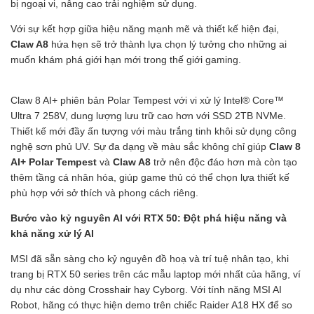
bị ngoại vi, nâng cao trải nghiệm sử dụng.
Với sự kết hợp giữa hiệu năng mạnh mẽ
và
thiết kế hiện đại,
Claw A8
hứa hẹn sẽ trở thành lựa chọn lý tưởng cho những ai
muốn khám phá giới hạn mới trong thế giới gaming.
Claw 8 AI+ phiên bản Polar Tempest với vi xử lý Intel® Core™
Ultra 7 258V, dung lượng lưu trữ cao hơn với SSD 2TB NVMe.
Thiết kế mới đầy ấn tượng với màu trắng tinh khôi sử dụng công
nghệ sơn phủ UV. Sự đa dạng về màu sắc không chỉ giúp
Claw 8
AI+ Polar Tempest
và
Claw A8
trở nên độc đáo hơn mà còn tạo
thêm tầng cá nhân hóa, giúp game thủ có thể chọn lựa thiết kế
phù hợp với sở thích và phong cách riêng.
Bước vào kỷ nguyên AI với RTX 50: Đột phá hiệu năng và
khả năng xử lý AI
MSI đã sẵn sàng cho kỷ nguyên đồ hoạ và trí tuệ nhân tạo, khi
trang bị RTX 50 series trên các mẫu laptop mới nhất của hãng, ví
dụ như các dòng Crosshair hay Cyborg. Với tính năng MSI AI
Robot, hãng có thực hiện demo trên chiếc Raider A18 HX để so