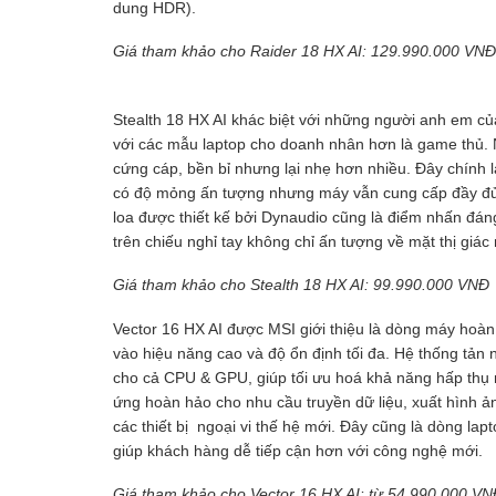
dung HDR).
Giá tham khảo cho Raider 18 HX AI: 129.990.000 VNĐ
Stealth 18 HX AI khác biệt với những người anh em của
với các mẫu laptop cho doanh nhân hơn là game thủ.
cứng cáp, bền bỉ nhưng lại nhẹ hơn nhiều. Đây chính l
có độ mỏng ấn tượng nhưng máy vẫn cung cấp đầy đủ c
loa được thiết kế bởi Dynaudio cũng là điểm nhấn đán
trên chiếu nghỉ tay không chỉ ấn tượng về mặt thị giá
Giá tham khảo cho Stealth 18 HX AI: 99.990.000 VNĐ
Vector 16 HX AI được MSI giới thiệu là dòng máy hoàn
vào hiệu năng cao và độ ổn định tối đa. Hệ thống tản
cho cả CPU & GPU, giúp tối ưu hoá khả năng hấp thụ n
ứng hoàn hảo cho nhu cầu truyền dữ liệu, xuất hình ả
các thiết bị ngoại vi thế hệ mới. Đây cũng là dòng lapt
giúp khách hàng dễ tiếp cận hơn với công nghệ mới.
Giá tham khảo cho Vector 16 HX AI: từ 54.990.000 V