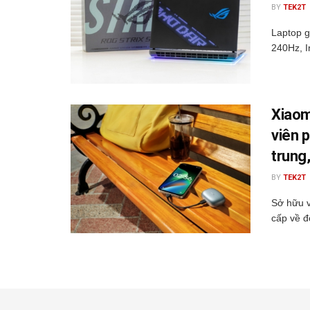
BY
TEK2T
Laptop 
240Hz, I
Xiaom
viên 
trung,
BY
TEK2T
Sở hữu v
cấp về đ