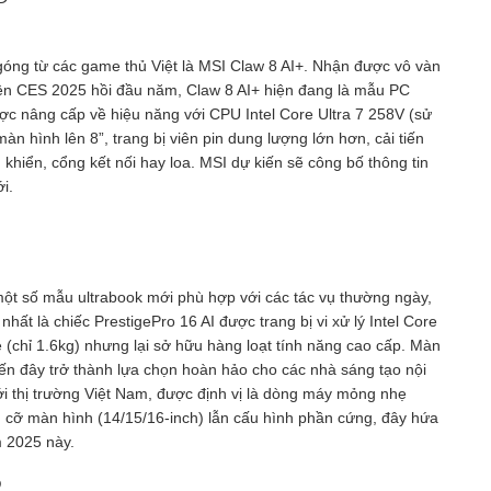
góng từ các game thủ Việt là MSI Claw 8 AI+. Nhận được vô vàn
ự kiện CES 2025 hồi đầu năm, Claw 8 AI+ hiện đang là mẫu PC
ược nâng cấp về hiệu năng với CPU Intel Core Ultra 7 258V (sử
n hình lên 8”, trang bị viên pin dung lượng lớn hơn, cải tiến
khiển, cổng kết nối hay loa. MSI dự kiến sẽ công bố thông tin
i.
ột số mẫu ultrabook mới phù hợp với các tác vụ thường ngày,
nhất là chiếc PrestigePro 16 AI được trang bị vi xử lý Intel Core
 (chỉ 1.6kg) nhưng lại sở hữu hàng loạt tính năng cao cấp. Màn
n đây trở thành lựa chọn hoàn hảo cho các nhà sáng tạo nội
ới thị trường Việt Nam, được định vị là dòng máy mỏng nhẹ
h cỡ màn hình (14/15/16-inch) lẫn cấu hình phần cứng, đây hứa
m 2025 này.
Đ