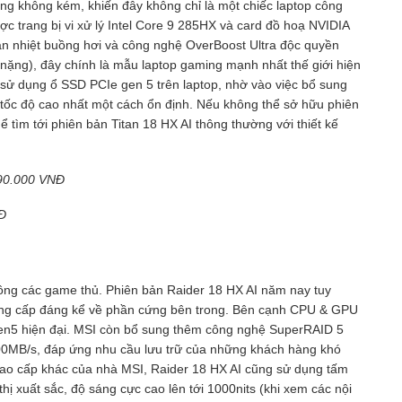
ng không kém, khiến đây không chỉ là một chiếc laptop công
 trang bị vi xử lý Intel Core 9 285HX và card đồ hoạ NVIDIA
n nhiệt buồng hơi và công nghệ OverBoost Ultra độc quyền
nặng), đây chính là mẫu laptop gaming mạnh nhất thế giới hiện
c sử dụng ổ SSD PCIe gen 5 trên laptop, nhờ vào việc bổ sung
 tốc độ cao nhất một cách ổn định. Nếu không thể sở hữu phiên
 tìm tới phiên bản Titan 18 HX AI thông thường với thiết kế
990.000 VNĐ
NĐ
đồng các game thủ. Phiên bản Raider 18 HX AI năm nay tuy
âng cấp đáng kể về phần cứng bên trong. Bên cạnh CPU & GPU
en5 hiện đại. MSI còn bổ sung thêm công nghệ SuperRAID 5
000MB/s, đáp ứng nhu cầu lưu trữ của những khách hàng khó
cao cấp khác của nhà MSI, Raider 18 HX AI cũng sử dụng tấm
ị xuất sắc, độ sáng cực cao lên tới 1000nits (khi xem các nội