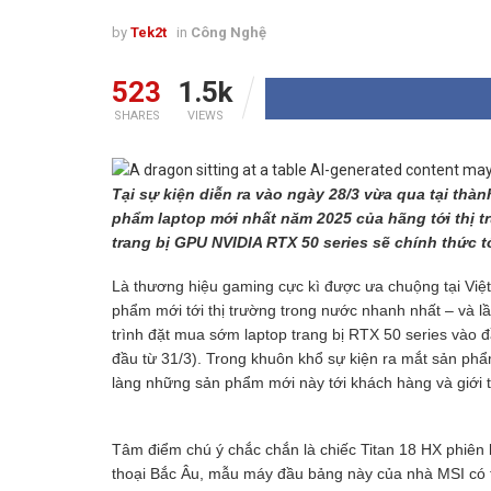
by
Tek2t
in
Công Nghệ
523
1.5k
SHARES
VIEWS
Tại sự kiện diễn ra vào ngày 28/3 vừa qua tại thà
phẩm laptop mới nhất năm 2025 của hãng tới thị t
trang bị GPU NVIDIA RTX 50 series sẽ chính thức tớ
Là thương hiệu gaming cực kì được ưa chuộng tại Việ
phẩm mới tới thị trường trong nước nhanh nhất – và l
trình đặt mua sớm laptop trang bị RTX 50 series vào đầ
đầu từ 31/3). Trong khuôn khổ sự kiện ra mắt sản phẩ
làng những sản phẩm mới này tới khách hàng và giới 
Tâm điểm chú ý chắc chắn là chiếc Titan 18 HX phiên 
thoại Bắc Âu, mẫu máy đầu bảng này của nhà MSI có th