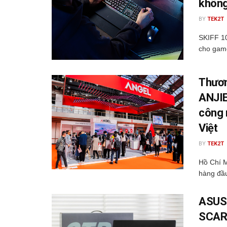
không
BY
TEK2T
SKIFF 1
cho game
Thươn
ANJIE
công 
Việt
BY
TEK2T
Hồ Chí M
hàng đầu
ASUS 
SCAR 