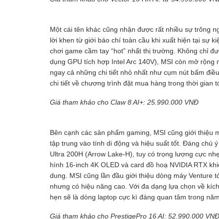
Một cái tên khác cũng nhận được rất nhiều sự trông n
lời khen từ giới báo chí toàn cầu khi xuất hiện tại s
chơi game cầm tay “hot” nhất thị trường. Không chỉ đ
dụng GPU tích hợp Intel Arc 140V), MSI còn mở rộng mà
ngay cả những chi tiết nhỏ nhất như cụm nút bấm điều 
chi tiết về chương trình đặt mua hàng trong thời gian tớ
Giá tham khảo cho Claw 8 AI+: 25.990.000 VNĐ
Bên cạnh các sản phẩm gaming, MSI cũng giới thiệu m
tập trung vào tính di động và hiệu suất tốt. Đáng chú ý 
Ultra 200H (Arrow Lake-H), tuy có trọng lượng cực nhẹ
hình 16-inch 4K OLED và card đồ hoạ NVIDIA RTX khiế
dung. MSI cũng lần đầu giới thiệu dòng máy Venture t
nhưng có hiệu năng cao. Với đa dạng lựa chọn về kíc
hẹn sẽ là dòng laptop cực kì đáng quan tâm trong nă
Giá tham khảo cho PrestigePro 16 AI: 52.990.000 VN