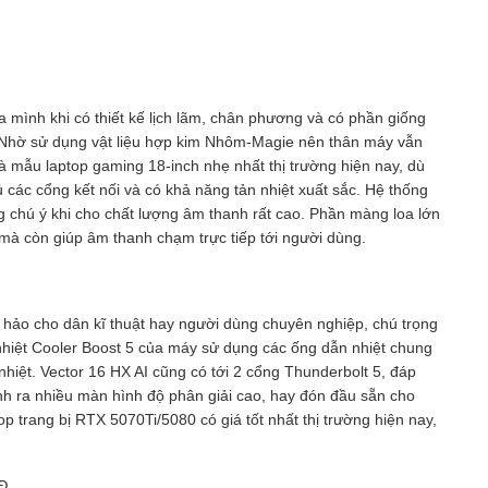
 mình khi có thiết kế lịch lãm, chân phương và có phần giống
 Nhờ sử dụng vật liệu hợp kim Nhôm-Magie nên thân máy vẫn
à mẫu laptop gaming 18-inch nhẹ nhất thị trường hiện nay, dù
ác cổng kết nối và có khả năng tản nhiệt xuất sắc. Hệ thống
g chú ý khi cho chất lượng âm thanh rất cao. Phần màng loa lớn
c mà còn giúp âm thanh chạm trực tiếp tới người dùng.
 hảo cho dân kĩ thuật hay người dùng chuyên nghiệp, chú trọng
 nhiệt Cooler Boost 5 của máy sử dụng các ống dẫn nhiệt chung
hiệt. Vector 16 HX AI cũng có tới 2 cổng Thunderbolt 5, đáp
nh ra nhiều màn hình độ phân giải cao, hay đón đầu sẵn cho
op trang bị RTX 5070Ti/5080 có giá tốt nhất thị trường hiện nay,
NĐ