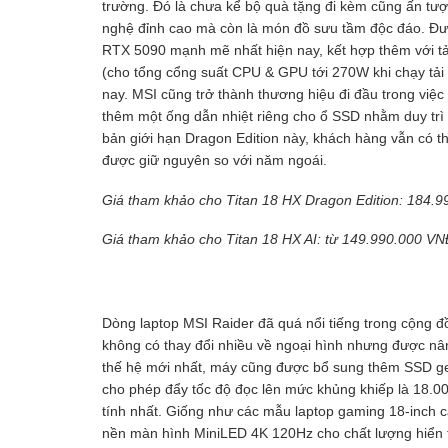
trường. Đó là chưa kể bộ quà tặng đi kèm cũng ấn tượ
nghệ đỉnh cao mà còn là món đồ sưu tầm độc đáo. Được
RTX 5090 mạnh mẽ nhất hiện nay, kết hợp thêm với tả
(cho tổng cổng suất CPU & GPU tới 270W khi chạy tải 
nay. MSI cũng trở thành thương hiệu đi đầu trong việ
thêm một ống dẫn nhiệt riêng cho ổ SSD nhằm duy trì
bản giới hạn Dragon Edition này, khách hàng vẫn có thể
được giữ nguyên so với năm ngoái.
Giá tham khảo cho Titan 18 HX Dragon Edition: 184.
Giá tham khảo cho Titan 18 HX AI: từ 149.990.000 V
Dòng laptop MSI Raider đã quá nổi tiếng trong cộng 
không có thay đổi nhiều về ngoại hình nhưng được n
thế hệ mới nhất, máy cũng được bổ sung thêm SSD g
cho phép đẩy tốc độ đọc lên mức khủng khiếp là 18.
tính nhất. Giống như các mẫu laptop gaming 18-inch 
nền màn hình MiniLED 4K 120Hz cho chất lượng hiển th