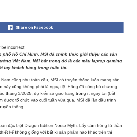
Share on Facebook
nh phố Hồ Chí Minh, MSI đã chính thức giới thiệu các sản
rường Việt Nam. Nổi bật trong đó là các mẫu laptop gaming
i tay khách hàng trong tuần tới.
t Nam cũng như toàn cầu, MSI có truyền thống luôn mang sản
ần này cũng không phải là ngoại lệ. Hãng đã công bố chương
u tháng 3/2025, dự kiến sẽ giao hàng trong ít ngày tới (bắt
m được tổ chức vào cuối tuần vừa qua, MSI đã lần đầu trình
truyền thông.
bản đặc biệt Dragon Edition Norse Myth. Lấy cảm hứng từ thần
iết kế không giống với bất kì sản phẩm nào khác trên thị