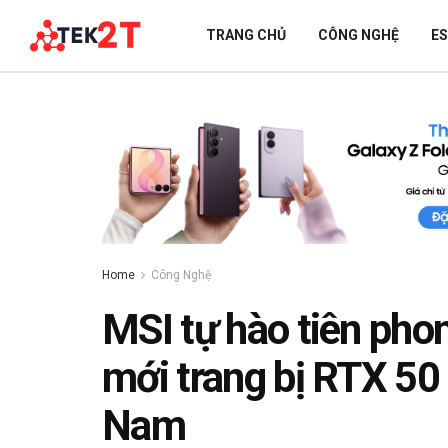
TRANG CHỦ
CÔNG NGHỆ
E
Home
Công Nghệ
MSI tự hào tiên pho
mới trang bị RTX 50 
Nam