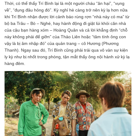
Thời, có thể thấy Trí Bình lại là một người cháu “ăn hại”, “vụng
về”, “đụng đâu hỏng đó”. Kỳ nghỉ hè càng trở nên kỳ lạ hơn nữa
khi Trí Bình nhận được lời cảnh báo rùng rợn “nhà này có ma” từ
bộ ba Trâu – Bò – Nghé, hay hành động đi giật lùi khỏi căn nhà
của cậu bạn hàng xóm – Hoàng Quân và cả lời khẳng định “chỗ
này không phải để giỡn” của Thảo Liên hoặc “tâm tính ông con
vậy là bị âm nhập đó” của quản trang – cô Hương (Phương
Thanh). Ngay sau đó, Trí Bình cũng phải trải qua vô vàn sự kiện
ly kỳ như bị nhốt trong phòng, tận mắt thấy ông nội hành xử kỳ lạ
hàng đêm.