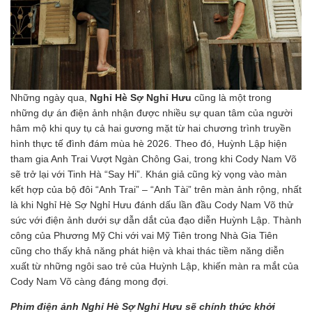
Những ngày qua,
Nghỉ Hè Sợ Nghỉ Hưu
cũng là một trong
những dự án điện ảnh nhận được nhiều sự quan tâm của người
hâm mộ khi quy tụ cả hai gương mặt từ hai chương trình truyền
hình thực tế đình đám mùa hè 2026. Theo đó, Huỳnh Lập hiện
tham gia Anh Trai Vượt Ngàn Chông Gai, trong khi Cody Nam Võ
sẽ trở lại với Tinh Hà “Say Hi”. Khán giả cũng kỳ vọng vào màn
kết hợp của bộ đôi “Anh Trai” – “Anh Tài” trên màn ảnh rộng, nhất
là khi Nghỉ Hè Sợ Nghỉ Hưu đánh dấu lần đầu Cody Nam Võ thử
sức với điện ảnh dưới sự dẫn dắt của đạo diễn Huỳnh Lập. Thành
công của Phương Mỹ Chi với vai Mỹ Tiên trong Nhà Gia Tiên
cũng cho thấy khả năng phát hiện và khai thác tiềm năng diễn
xuất từ những ngôi sao trẻ của Huỳnh Lập, khiến màn ra mắt của
Cody Nam Võ càng đáng mong đợi.
Phim điện ảnh Nghỉ Hè Sợ Nghỉ Hưu sẽ chính thức khởi