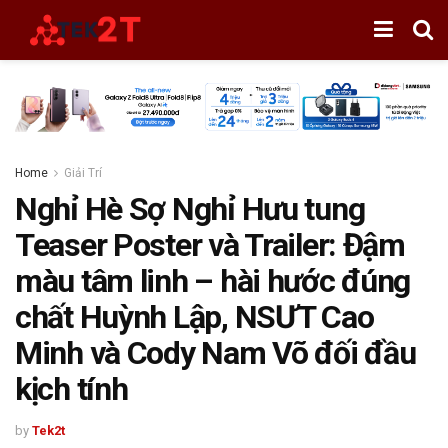
Home
Giải Trí
Nghỉ Hè Sợ Nghỉ Hưu tung
Teaser Poster và Trailer: Đậm
màu tâm linh – hài hước đúng
chất Huỳnh Lập, NSƯT Cao
Minh và Cody Nam Võ đối đầu
kịch tính
by
Tek2t