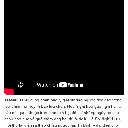
Teaser Trailer cũng phần nào lý giải sự đảo ngược độc đáo trong
tựa phim mà Huỳnh Lập lựa chọn. Nếu “nghỉ hưu gặp nghỉ hè” là
câu nói quen thuộc trên mạng xã hội để chỉ những ngày hè con
cháu háo hức về quê thăm ông bà, thì ở
Nghỉ Hè Sợ Nghỉ Hưu
,
mọi thứ lại diễn ra theo chiều ngược lại. Trí Bình – đại diện cho