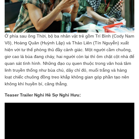
Ở phía sau ông Thời, bộ ba nhân vật trẻ gồm Trí Bình (Cody Nam
Võ), Hoàng Quân (Huỳnh Lập) và Thảo Liên (Tín Nguyễn) xuất
hiện với tư thế phòng thủ đầy cảnh giác. Một người cầm chuông,
giơ cao lá bùa đang cháy, hai người còn lại thì ôm chặt cột nhà để
quan sát tình hình. Những đạo cụ quen thuộc trong văn hoá tâm
linh truyền thống như bùa chú, dây chỉ đỏ, muối trắng và hàng
loạt chiếc chuông đồng treo khắp không gian góp phần tạo nên
không khí huyền bí, căng thẳng.
Teaser Trailer Nghỉ Hè Sợ Nghỉ Hưu: