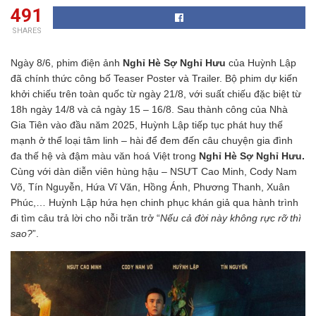
491
SHARES
Ngày 8/6, phim điện ảnh
Nghỉ Hè Sợ Nghỉ Hưu
của Huỳnh Lập
đã chính thức công bố Teaser Poster và Trailer. Bộ phim dự kiến
khởi chiếu trên toàn quốc từ ngày 21/8, với suất chiếu đặc biệt từ
18h ngày 14/8 và cả ngày 15 – 16/8. Sau thành công của Nhà
Gia Tiên vào đầu năm 2025, Huỳnh Lập tiếp tục phát huy thế
mạnh ở thể loại tâm linh – hài để đem đến câu chuyện gia đình
đa thế hệ và đậm màu văn hoá Việt trong
Nghỉ Hè Sợ Nghỉ Hưu.
Cùng với dàn diễn viên hùng hậu – NSƯT Cao Minh, Cody Nam
Võ, Tín Nguyễn, Hứa Vĩ Văn, Hồng Ánh, Phương Thanh, Xuân
Phúc,… Huỳnh Lập hứa hẹn chinh phục khán giả qua hành trình
đi tìm câu trả lời cho nỗi trăn trở “
Nếu cả đời này không rực rỡ thì
sao?
”.