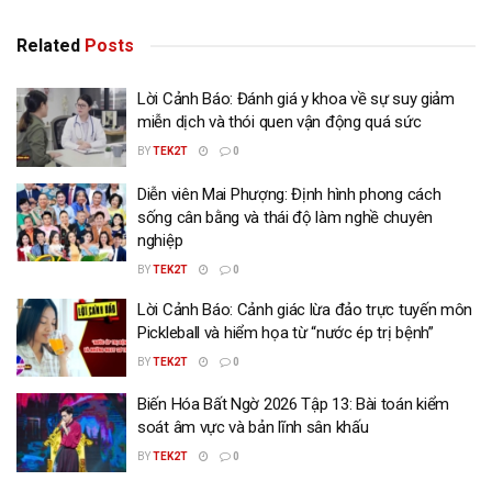
Related
Posts
Lời Cảnh Báo: Đánh giá y khoa về sự suy giảm
miễn dịch và thói quen vận động quá sức
BY
TEK2T
0
Diễn viên Mai Phượng: Định hình phong cách
sống cân bằng và thái độ làm nghề chuyên
nghiệp
BY
TEK2T
0
Lời Cảnh Báo: Cảnh giác lừa đảo trực tuyến môn
Pickleball và hiểm họa từ “nước ép trị bệnh”
BY
TEK2T
0
Biến Hóa Bất Ngờ 2026 Tập 13: Bài toán kiểm
soát âm vực và bản lĩnh sân khấu
BY
TEK2T
0