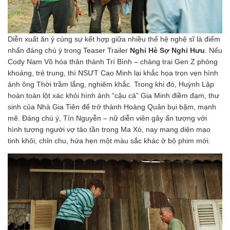
Diễn xuất ăn ý cùng sự kết hợp giữa nhiều thế hệ nghệ sĩ là điểm
nhấn đáng chú ý trong Teaser Trailer
Nghỉ Hè Sợ Nghỉ Hưu
. Nếu
Cody Nam Võ hóa thân thành Trí Bình – chàng trai Gen Z phóng
khoáng, trẻ trung, thì NSƯT Cao Minh lại khắc họa trọn vẹn hình
ảnh ông Thời trầm lắng, nghiêm khắc. Trong khi đó, Huỳnh Lập
hoàn toàn lột xác khỏi hình ảnh “cậu cả” Gia Minh điềm đạm, thư
sinh của Nhà Gia Tiên để trở thành Hoàng Quân bụi bặm, mạnh
mẽ. Đáng chú ý, Tín Nguyễn – nữ diễn viên gây ấn tượng với
hình tượng người vợ tảo tần trong Ma Xó, nay mang diện mạo
tinh khôi, chỉn chu, hứa hẹn một màu sắc khác ở bộ phim mới.