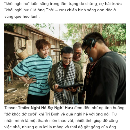
“khối nghỉ hè” luôn sống trong tâm trạng dè chừng, sợ hãi trước
“khối nghỉ hưu” là ông Thời – cựu chiến binh sống đơn độc ở
vùng quê hẻo lánh.
Teaser Trailer
Nghỉ Hè Sợ Nghỉ Hưu
đem đến những tình huống
“dở khóc dở cười” khi Trí Bình về quê nghỉ hè với ông nội. Tự
nhận mình là một thanh niên tháo vát, nhiệt tình giúp đỡ công
việc nhà, nhưng qua lời la mắng và thái độ gắt gỏng của ông