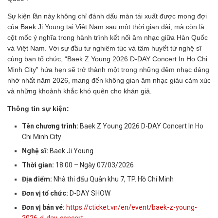
Sự kiện lần này không chỉ đánh dấu màn tái xuất được mong đợi
của Baek Ji Young tại Việt Nam sau một thời gian dài, mà còn là
cột mốc ý nghĩa trong hành trình kết nối âm nhạc giữa Hàn Quốc
và Việt Nam. Với sự đầu tư nghiêm túc và tâm huyết từ nghệ sĩ
cùng ban tổ chức, “Baek Z Young 2026 D-DAY Concert In Ho Chi
Minh City” hứa hẹn sẽ trở thành một trong những đêm nhạc đáng
nhớ nhất năm 2026, mang đến không gian âm nhạc giàu cảm xúc
và những khoảnh khắc khó quên cho khán giả.
Thông tin sự kiện:
Tên chương trình:
Baek Z Young 2026 D-DAY Concert In Ho
Chi Minh City
Nghệ sĩ:
Baek Ji Young
Thời gian:
18:00 – Ngày 07/03/2026
Địa điểm:
Nhà thi đấu Quân khu 7, TP. Hồ Chí Minh
Đơn vị tổ chức:
D-DAY SHOW
Đơn vị bán vé:
https://cticket.vn/en/event/baek-z-young-