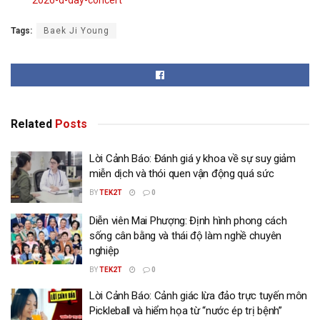
2026-d-day-concert
Tags:
Baek Ji Young
Related
Posts
Lời Cảnh Báo: Đánh giá y khoa về sự suy giảm
miễn dịch và thói quen vận động quá sức
BY
TEK2T
0
Diễn viên Mai Phượng: Định hình phong cách
sống cân bằng và thái độ làm nghề chuyên
nghiệp
BY
TEK2T
0
Lời Cảnh Báo: Cảnh giác lừa đảo trực tuyến môn
Pickleball và hiểm họa từ “nước ép trị bệnh”