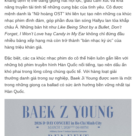
khẳng định vị thế bằng giọng hát nội lực, giàu cảm xúc và khả
năng truyền tải tinh tế những cung bậc của tình yêu. Cô được
mệnh danh là “Nữ hoàng OST” khi liên tục tạo nên những ca khúc
nhạc phim đình đám, góp phần đưa làn sóng Hallyu lan tỏa khắp
châu Á. Những bản hit như
Like Being Shot by a Bullet
,
Don’t
Forget
,
I Won’t Love
hay
Candy in My Ear
không chỉ đứng đầu
nhiều bảng xếp hạng mà còn trở thành “bản nhạc ký ức” của
hàng triệu khán giả.
Đặc biệt, các ca khúc nhạc phim do cô thể hiện luôn gắn liền với
những bộ phim truyền hình Hàn Quốc nổi tiếng, tạo nên dấu ấn
khó phai trong lòng công chúng quốc tế. Với hàng loạt giải
thưởng danh giá trong sự nghiệp, Baek Ji Young được xem là một
trong những giọng ca ballad có sức ảnh hưởng bền vững nhất tại
Hàn Quốc.