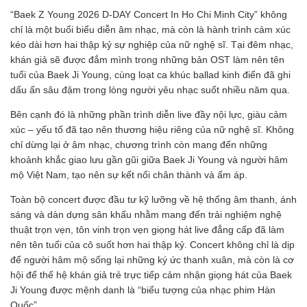
“Baek Z Young 2026 D-DAY Concert In Ho Chi Minh City” không
chỉ là một buổi biểu diễn âm nhạc, mà còn là hành trình cảm xúc
kéo dài hơn hai thập kỷ sự nghiệp của nữ nghệ sĩ. Tại đêm nhạc,
khán giả sẽ được đắm mình trong những bản OST làm nên tên
tuổi của Baek Ji Young, cùng loạt ca khúc ballad kinh điển đã ghi
dấu ấn sâu đậm trong lòng người yêu nhạc suốt nhiều năm qua.
Bên cạnh đó là những phần trình diễn live đầy nội lực, giàu cảm
xúc – yếu tố đã tạo nên thương hiệu riêng của nữ nghệ sĩ. Không
chỉ dừng lại ở âm nhạc, chương trình còn mang đến những
khoảnh khắc giao lưu gần gũi giữa Baek Ji Young và người hâm
mộ Việt Nam, tạo nên sự kết nối chân thành và ấm áp.
Toàn bộ concert được đầu tư kỹ lưỡng về hệ thống âm thanh, ánh
sáng và dàn dựng sân khấu nhằm mang đến trải nghiệm nghệ
thuật trọn vẹn, tôn vinh trọn vẹn giọng hát live đẳng cấp đã làm
nên tên tuổi của cô suốt hơn hai thập kỷ. Concert không chỉ là dịp
để người hâm mộ sống lại những ký ức thanh xuân, mà còn là cơ
hội để thế hệ khán giả trẻ trực tiếp cảm nhận giọng hát của Baek
Ji Young được mệnh danh là “biểu tượng của nhạc phim Hàn
Quốc”.