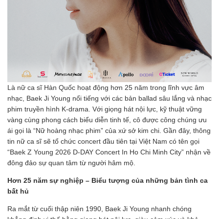
Là nữ ca sĩ Hàn Quốc hoạt động hơn 25 năm trong lĩnh vực âm
nhạc, Baek Ji Young nổi tiếng với các bản ballad sâu lắng và nhạc
phim truyền hình K-drama. Với giọng hát nội lực, kỹ thuật vững
vàng cùng phong cách biểu diễn tinh tế, cô được công chúng ưu
ái gọi là “Nữ hoàng nhạc phim” của xứ sở kim chi. Gần đây, thông
tin nữ ca sĩ sẽ tổ chức concert đầu tiên tại Việt Nam có tên gọi
“Baek Z Young 2026 D-DAY Concert In Ho Chi Minh City” nhận về
đông đảo sự quan tâm từ người hâm mộ.
Hơn 25 năm sự nghiệp – Biểu tượng của những bản tình ca
bất hủ
Ra mắt từ cuối thập niên 1990, Baek Ji Young nhanh chóng