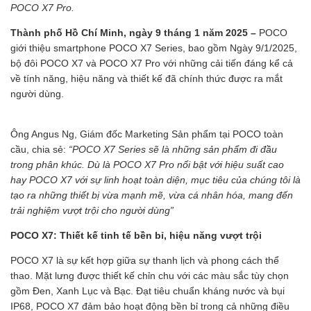
POCO X7 Pro.
Thành phố Hồ Chí Minh, ngày 9 tháng 1 năm 2025 –
POCO
giới thiệu smartphone POCO X7 Series, bao gồm Ngày 9/1/2025,
bộ đôi POCO X7 và POCO X7 Pro với những cải tiến đáng kể cả
về tính năng, hiệu năng và thiết kế đã chính thức được ra mắt
người dùng.
Ông Angus Ng, Giám đốc Marketing Sản phẩm tại POCO toàn
cầu, chia sẻ:
“POCO X7 Series sẽ là những sản phẩm đi đầu
trong phân khúc. Dù là POCO X7 Pro nổi bật với hiệu suất cao
hay POCO X7 với sự linh hoạt toàn diện, mục tiêu của chúng tôi là
tạo ra những thiết bị vừa mạnh mẽ, vừa cá nhân hóa, mang đến
trải nghiệm vượt trội cho người dùng”
POCO X7: Thiết kế tinh tế bền bỉ, hiệu năng vượt trội
POCO X7 là sự kết hợp giữa sự thanh lịch và phong cách thể
thao. Mặt lưng được thiết kế chỉn chu với các màu sắc tùy chọn
gồm Đen, Xanh Lục và Bạc. Đạt tiêu chuẩn kháng nước và bụi
IP68, POCO X7 đảm bảo hoạt động bền bỉ trong cả những điều