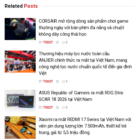
Related
Posts
CORSAIR mở rộng dòng sản phẩm chơi game
thường ngày với bàn phím đa năng và chuột
không dây công thái học
BY
TEK2T
0
Thương hiệu máy lọc nước toàn cầu
ANJIER chính thức ra mắt tại Việt Nam, mang
công nghệ lọc nước chuẩn quốc tế đến gia đình
Việt
BY
TEK2T
0
ASUS Republic of Gamers ra mắt ROG Strix
SCAR 18 2026 tại Việt Nam
BY
TEK2T
0
Xiaomi ra mắt REDMI 17 Series tại Việt Nam với
viên pin dung lượng lớn 7.500mAh, thiết kế trẻ
trung, giá từ 5,5 triệu đồng