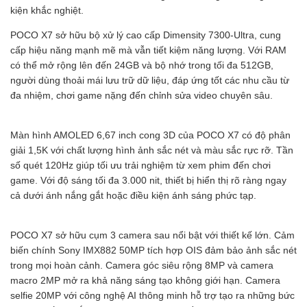
kiện khắc nghiệt.
POCO X7 sở hữu bộ xử lý cao cấp Dimensity 7300-Ultra, cung
cấp hiệu năng mạnh mẽ mà vẫn tiết kiệm năng lượng. Với RAM
có thể mở rộng lên đến 24GB và bộ nhớ trong tối đa 512GB,
người dùng thoải mái lưu trữ dữ liệu, đáp ứng tốt các nhu cầu từ
đa nhiệm, chơi game nặng đến chỉnh sửa video chuyên sâu.
Màn hình AMOLED 6,67 inch cong 3D của POCO X7 có độ phân
giải 1,5K với chất lượng hình ảnh sắc nét và màu sắc rực rỡ. Tần
số quét 120Hz giúp tối ưu trải nghiệm từ xem phim đến chơi
game. Với độ sáng tối đa 3.000 nit, thiết bị hiển thị rõ ràng ngay
cả dưới ánh nắng gắt hoặc điều kiện ánh sáng phức tạp.
POCO X7 sở hữu cụm 3 camera sau nổi bật với thiết kế lớn. Cảm
biến chính Sony IMX882 50MP tích hợp OIS đảm bảo ảnh sắc nét
trong mọi hoàn cảnh. Camera góc siêu rộng 8MP và camera
macro 2MP mở ra khả năng sáng tạo không giới hạn. Camera
selfie 20MP với công nghệ AI thông minh hỗ trợ tạo ra những bức