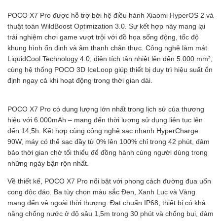
POCO X7 Pro được hỗ trợ bởi hệ điều hành Xiaomi HyperOS 2 và
thuật toán WildBoost Optimization 3.0. Sự kết hợp này mang lại
trải nghiệm chơi game vượt trội với đồ họa sống động, tốc độ
khung hình ổn định và âm thanh chân thực. Công nghệ làm mát
LiquidCool Technology 4.0, diện tích tản nhiệt lên đến 5.000 mm²,
cùng hệ thống POCO 3D IceLoop giúp thiết bị duy trì hiệu suất ổn
định ngay cả khi hoạt động trong thời gian dài.
POCO X7 Pro có dung lượng lớn nhất trong lịch sử của thương
hiệu với 6.000mAh – mang đến thời lượng sử dụng liên tục lên
đến 14,5h. Kết hợp cùng công nghệ sạc nhanh HyperCharge
90W, máy có thể sạc đầy từ 0% lên 100% chỉ trong 42 phút, đảm
bảo thời gian chờ tối thiểu để đồng hành cùng người dùng trong
những ngày bận rộn nhất.
Về thiết kế, POCO X7 Pro nổi bật với phong cách đường đua uốn
cong độc đáo. Ba tùy chọn màu sắc Đen, Xanh Lục và Vàng
mang đến vẻ ngoài thời thượng. Đạt chuẩn IP68, thiết bị có khả
năng chống nước ở độ sâu 1,5m trong 30 phút và chống bụi, đảm