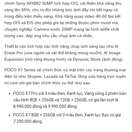
chính Sony IMX882 50MP tích hợp OIS, cải thiện khả năng thu
sáng lên 65%, cho ra đời những bức ảnh đầy chi tiết ngay cả
trong điều kiện thiếu sáng. Khả năng quay video 4K-60 fps kết
hợp OIS và EIS cho phép ghi lại những thước phim mượt mà,
chuyên nghiệp. Camera trước 20MP mang lại hình selfie chất
lượng cao, đáp ứng nhu cầu chụp ảnh cá nhân.
Thiết bị còn tích hợp các tính năng chụp ảnh sáng tạo như AI
Erase Pro (xóa người và vật thể không mong muốn), AI Image
Expansion (mở rộng khung hình) và Dynamic Shots (ảnh động).
POCO X7 Series sẽ chính thức có mặt trên các trang thương mại
điện tử như Shopee, Lazada và TikTok Shop cửa hàng trực tuyến
mi.com với giá bán chính thức cụ thể như sau:
POCO X7 Pro với 3 màu Đen, Xanh lục, Vàng cùng 2 phiên bản
cấu hình 8GB + 256GB và 12GB + 256GB, có giá lần lượt là
8.990.000 đồng và 9.990.000 đồng.
POCO X7 8GB + 256GB với 3 màu Đen, Xanh lục, Bạc có giá
7.290.000 đồng.