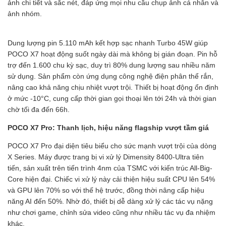
ảnh chi tiết và sắc nét, đáp ứng mọi nhu cầu chụp ảnh cá nhân và
ảnh nhóm.
Dung lượng pin 5.110 mAh kết hợp sạc nhanh Turbo 45W giúp
POCO X7 hoạt động suốt ngày dài mà không bị gián đoạn. Pin hỗ
trợ đến 1.600 chu kỳ sạc, duy trì 80% dung lượng sau nhiều năm
sử dụng. Sản phẩm còn ứng dụng công nghệ điện phân thể rắn,
nâng cao khả năng chịu nhiệt vượt trội. Thiết bị hoạt động ổn định
ở mức -10°C, cung cấp thời gian gọi thoại lên tới 24h và thời gian
chờ tối đa đến 66h.
POCO X7 Pro: Thanh lịch, hiệu năng flagship vượt tầm giá
POCO X7 Pro đại diện tiêu biểu cho sức mạnh vượt trội của dòng
X Series. Máy được trang bị vi xử lý Dimensity 8400-Ultra tiên
tiến, sản xuất trên tiến trình 4nm của TSMC với kiến trúc All-Big-
Core hiện đại. Chiếc vi xử lý này cải thiện hiệu suất CPU lên 54%
và GPU lên 70% so với thế hệ trước, đồng thời nâng cấp hiệu
năng AI đến 50%. Nhờ đó, thiết bị dễ dàng xử lý các tác vụ nặng
như chơi game, chỉnh sửa video cũng như nhiều tác vụ đa nhiệm
khác.