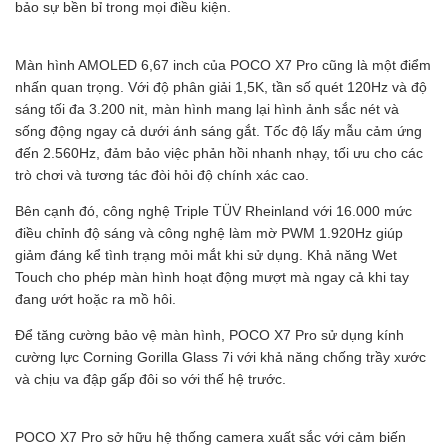
bảo sự bền bỉ trong mọi điều kiện.
Màn hình AMOLED 6,67 inch của POCO X7 Pro cũng là một điểm
nhấn quan trọng. Với độ phân giải 1,5K, tần số quét 120Hz và độ
sáng tối đa 3.200 nit, màn hình mang lại hình ảnh sắc nét và
sống động ngay cả dưới ánh sáng gắt. Tốc độ lấy mẫu cảm ứng
đến 2.560Hz, đảm bảo việc phản hồi nhanh nhạy, tối ưu cho các
trò chơi và tương tác đòi hỏi độ chính xác cao.
Bên cạnh đó, công nghệ Triple TÜV Rheinland với 16.000 mức
điều chỉnh độ sáng và công nghệ làm mờ PWM 1.920Hz giúp
giảm đáng kể tình trạng mỏi mắt khi sử dụng. Khả năng Wet
Touch cho phép màn hình hoạt động mượt mà ngay cả khi tay
đang ướt hoặc ra mồ hôi.
Để tăng cường bảo vệ màn hình, POCO X7 Pro sử dụng kính
cường lực Corning Gorilla Glass 7i với khả năng chống trầy xước
và chịu va đập gấp đôi so với thế hệ trước.
POCO X7 Pro sở hữu hệ thống camera xuất sắc với cảm biến