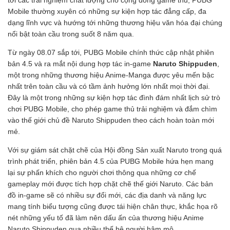
tới các trải nghiệm chất lượng cho cộng đồng game thủ, PUBG
Mobile thường xuyên có những sự kiện hợp tác đẳng cấp, đa
dạng lĩnh vực và hướng tới những thương hiệu văn hóa đại chúng
nổi bật toàn cầu trong suốt 8 năm qua.
Từ ngày 08.07 sắp tới, PUBG Mobile chính thức cập nhật phiên
bản 4.5 và ra mắt nội dung hợp tác in-game
Naruto Shippuden
,
một trong những thương hiệu Anime-Manga được yêu mến bậc
nhất trên toàn cầu và có tầm ảnh hưởng lớn nhất mọi thời đại.
Đây là một trong những sự kiện hợp tác đình đám nhất lịch sử trò
chơi PUBG Mobile, cho phép game thủ trải nghiệm và đắm chìm
vào thế giới chủ đề Naruto Shippuden theo cách hoàn toàn mới
mẻ.
Với sự giám sát chặt chẽ của Hội đồng Sản xuất Naruto trong quá
trình phát triển, phiên bản 4.5 của PUBG Mobile hứa hẹn mang
lại sự phấn khích cho người chơi thông qua những cơ chế
gameplay mới được tích hợp chặt chẽ thế giới Naruto. Các bản
đồ in-game sẽ có nhiều sự đổi mới, các địa danh và năng lực
mang tính biểu tượng cũng được tái hiện chân thực, khắc họa rõ
nét những yếu tố đã làm nên dấu ấn của thương hiệu Anime
Naruto Shippuden qua nhiều thế hệ người hâm mộ.