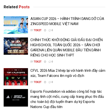
Related
Posts
ASIAN CUP 2026 – HÀNH TRÌNH DANG DỞ CỦA
ZINGSPEED MOBILE VIỆT NAM
BY
TEK2T
0
CHÍNH THỨC KHỞI ĐỘNG GIẢI ĐẤU ĐẠI CHIẾN
HIGHSCHOOL TOÀN QUỐC 2026 – SÂN CHƠI
GARENA LIÊN QUÂN MOBILE ĐẦU TIÊN DÀNH
RIÊNG CHO HỌC SINH THPT
BY
TEK2T
0
CFVL 2026 Mùa 2 khép lại với hành trình đầy cảm
xúc, Team Falcons lên ngôi vô địch
BY
TEK2T
0
Esports Foundation và adidas công bố hợp tác
mang tính cột mốc, cung cấp trang phục thi đấu
cho toàn bộ đội tuyển tham dự kỳ Esports
Nations Cup đầu tiên