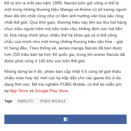
Kể từ khi ra mắt vào năm 1999, Naruto luôn giữ vững vị thế là
một trong những thương hiệu Manga và Anime có số lượng người
theo dõi lớn nhất cũng như có tầm ảnh hưởng văn hóa sâu rộng
nhất thế giới. Qua thời gian, thương hiệu này liên tục thu hút hàng
chục triệu người hâm mộ trên toàn cầu, khẳng định sức hút bền
bỉ, khả năng chinh phục nhiều thế hệ khán giả và vị thế vững
chắc của mình như một trong những thương hiệu văn hóa – giải
trí hàng đầu. Theo thống kê, series manga Naruto đã bán được
hơn 250 triệu bản tại hơn 60 quốc gia, trong khi anime Naruto đã
được phát sóng ở 145 khu vực trên thế giới.
Không dừng lại ở đó, phiên bản cập nhật 4.5 cũng sẽ giới thiệu
nhiều màn hợp tác mới cực kỳ hấp dẫn cho các game thủ ở đa
dạng lĩnh vực. Để trải nghiệm PUBG Mobile, có thể tải miễn phí
tại
App Store
và
Google Play Store
.
Tags:
NARUTO
PUBG MOBILE