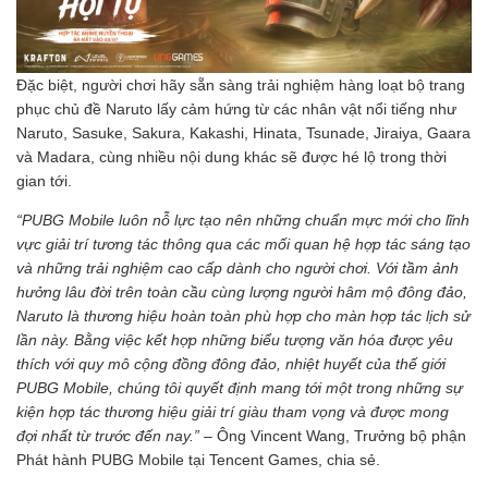
Đặc biệt, người chơi hãy sẵn sàng trải nghiệm hàng loạt bộ trang
phục chủ đề Naruto lấy cảm hứng từ các nhân vật nổi tiếng như
Naruto, Sasuke, Sakura, Kakashi, Hinata, Tsunade, Jiraiya, Gaara
và Madara, cùng nhiều nội dung khác sẽ được hé lộ trong thời
gian tới.
“PUBG Mobile luôn nỗ lực tạo nên những chuẩn mực mới cho lĩnh
vực giải trí tương tác thông qua các mối quan hệ hợp tác sáng tạo
và những trải nghiệm cao cấp dành cho người chơi. Với tầm ảnh
hưởng lâu đời trên toàn cầu cùng lượng người hâm mộ đông đảo,
Naruto là thương hiệu hoàn toàn phù hợp cho màn hợp tác lịch sử
lần này. Bằng việc kết hợp những biểu tượng văn hóa được yêu
thích với quy mô cộng đồng đông đảo, nhiệt huyết của thế giới
PUBG Mobile, chúng tôi quyết định mang tới một trong những sự
kiện hợp tác thương hiệu giải trí giàu tham vọng và được mong
đợi nhất từ trước đến nay.” –
Ông Vincent Wang, Trưởng bộ phận
Phát hành PUBG Mobile tại Tencent Games, chia sẻ.