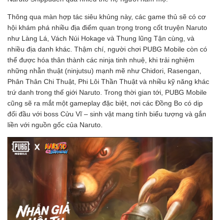
Thông qua màn hợp tác siêu khủng này, các game thủ sẽ có cơ
hội khám phá nhiều địa điểm quan trọng trong cốt truyện Naruto
như Làng Lá, Vách Núi Hokage và Thung lũng Tận cùng, và
nhiều địa danh khác. Thậm chí, người chơi PUBG Mobile còn có
thể được hóa thân thành các ninja tinh nhuệ, khi trải nghiệm
những nhẫn thuật (ninjutsu) mạnh mẽ như Chidori, Rasengan,
Phân Thân Chi Thuật, Phi Lôi Thần Thuật và nhiều kỹ năng khác
trứ danh trong thế giới Naruto. Trong thời gian tới, PUBG Mobile
cũng sẽ ra mắt một gameplay đặc biệt, nơi các Đồng Bo có dịp
đối đầu với boss Cửu Vĩ – sinh vật mang tính biểu tượng và gắn
liền với nguồn gốc của Naruto.