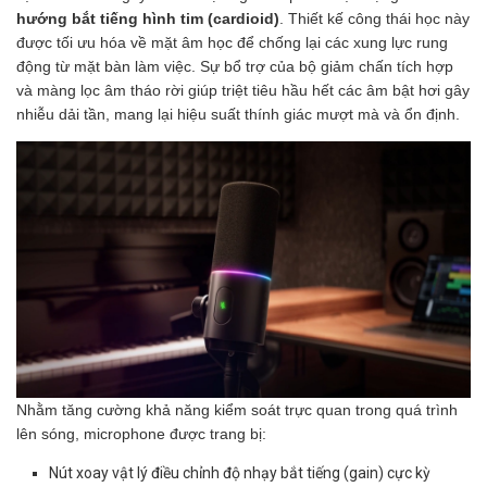
hướng bắt tiếng hình tim (cardioid)
. Thiết kế công thái học này
được tối ưu hóa về mặt âm học để chống lại các xung lực rung
động từ mặt bàn làm việc. Sự bổ trợ của bộ giảm chấn tích hợp
và màng lọc âm tháo rời giúp triệt tiêu hầu hết các âm bật hơi gây
nhiễu dải tần, mang lại hiệu suất thính giác mượt mà và ổn định.
Nhằm tăng cường khả năng kiểm soát trực quan trong quá trình
lên sóng, microphone được trang bị:
Nút xoay vật lý điều chỉnh độ nhạy bắt tiếng (gain) cực kỳ