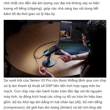
nhỏ nhất cho đến dải âm lượng cực đại mà không xảy ra hiện
tượng vỡ tiếng (clipping), giúp các nhà sáng tạo nội dung tiết
kiệm tối đa thời gian xử lý hậu kỳ.
Sự vượt trội của Seiren V3 Pro còn được khẳng định qua con chip
xử lý âm thanh kỹ thuật số DSP tiên tiến tích hợp ngay trên bo
mạch. Con chip này vận hành hoàn toàn độc lập với tài nguyên
máy tính, tự động kích hoạt các công cụ tối ưu hóa tín hiệu bao
gồm:
bộ lọc khử tạp âm bằng trí tuệ nhân tạo (AI), bộ nén tiếng
(compressor), bộ giới hạn âm lượng (limiter) và bộ mở rộng dải