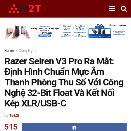
Home
Công Nghệ
Razer Seiren V3 Pro Ra Mắt:
Định Hình Chuẩn Mực Âm
Thanh Phòng Thu Số Với Công
Nghệ 32-Bit Float Và Kết Nối
Kép XLR/USB-C
by
Tek2t
515