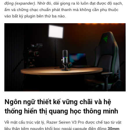
động (expander)
. Nhờ đó, dải giọng ra lò luôn đạt được độ sạch,
ấm và chững chạc chuẩn phát thanh mà không cần phụ thuộc
vào bất kỳ plugin bên thứ ba nào.
Ngôn ngữ thiết kế vững chãi và hệ
thống hiển thị quang học thông minh
Về mặt cấu trúc vật lý, Razer Seiren V3 Pro được chế tạo từ vật
liệu thân kẽm nguyên khối bọc ngoài capsule điện động
30mm