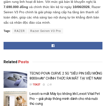
giảm rung linh hoạt đi kèm. Với mức giá bán lẻ khuyến nghị là
7.690.000 đồng
và chính thức lên kệ từ ngày
10/06/2026
, Razer
Seiren V3 Pro chính là giải pháp nâng cấp hạ tầng âm thanh số
toàn diện, giúp các nhà sáng tạo nội dung tự tin khẳng định bản
sắc cá nhân độc đáo của mình.
Tags:
RAZER
Razer Seiren V3 Pro
Related
Posts
TECNO POVA CURVE 2 5G “SIÊU PIN SIÊU MỎNG
8000mAh” CHÍNH THỨC RA MẮT TẠI VIỆT NAM
BY
TEK2T
0
Levoit ra mắt Máy lọc không khí Levoit Vital Pet
Pro – giải pháp thông minh dành cho nhà nuôi
thú cưng