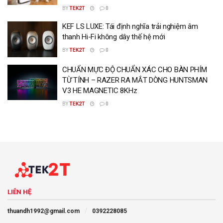
BY
TEK2T
0
KEF LS LUXE: Tái định nghĩa trải nghiệm âm
thanh Hi-Fi không dây thế hệ mới
BY
TEK2T
0
CHUẨN MỰC ĐỘ CHUẨN XÁC CHO BÀN PHÍM
TỪ TÍNH – RAZER RA MẮT DÒNG HUNTSMAN
V3 HE MAGNETIC 8KHz
BY
TEK2T
0
LIÊN HỆ
thuandh1992@gmail.com
0392228085