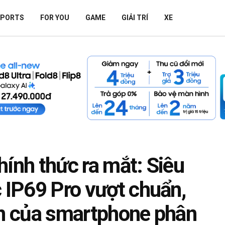
SPORTS
FOR YOU
GAME
GIẢI TRÍ
XE
hính thức ra mắt: Siêu
c IP69 Pro vượt chuẩn,
ền của smartphone phân