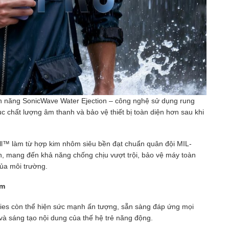
nh năng SonicWave Water Ejection – công nghệ sử dụng rung
ục chất lượng âm thanh và bảo vệ thiết bị toàn diện hơn sau khi
l™ làm từ hợp kim nhôm siêu bền đạt chuẩn quân đội MIL-
, mang đến khả năng chống chịu vượt trội, bảo vệ máy toàn
của môi trường.
ệm
eries còn thể hiện sức mạnh ấn tượng, sẵn sàng đáp ứng mọi
 và sáng tạo nội dung của thế hệ trẻ năng động.