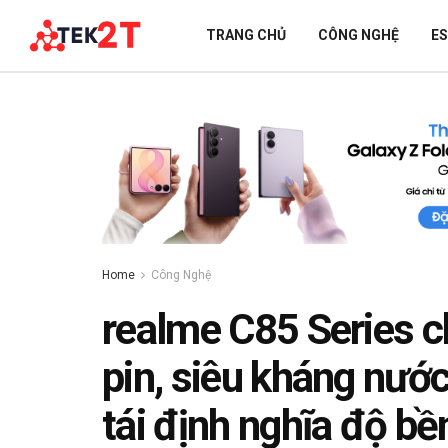
TRANG CHỦ
CÔNG NGHỆ
E
Home
Công Nghệ
realme C85 Series c
pin, siêu kháng nướ
tái định nghĩa độ b