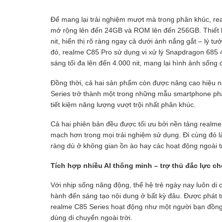
Để mang lại trải nghiệm mượt mà trong phân khúc, re
mở rộng lên đến 24GB và ROM lên đến 256GB. Thiết b
nit, hiển thị rõ ràng ngay cả dưới ánh nắng gắt – lý tư
đó, realme C85 Pro sử dụng vi xử lý Snapdragon 685
sáng tối đa lên đến 4.000 nit, mang lại hình ảnh sống 
Đồng thời, cả hai sản phẩm còn được nâng cao hiệu nă
Series trở thành một trong những mẫu smartphone ph
tiết kiệm năng lượng vượt trội nhất phân khúc.
Cả hai phiên bản đều được tối ưu bởi nền tảng realme
mạch hơn trong mọi trải nghiệm sử dụng. Đi cùng đó 
ràng dù ở không gian ồn ào hay các hoạt động ngoài tr
Tích hợp nhiều AI thông minh – trợ thủ đắc lực c
Với nhịp sống năng động, thế hệ trẻ ngày nay luôn di ch
hành đến sáng tạo nội dung ở bất kỳ đâu. Được phát t
realme C85 Series hoạt động như một người bạn đồng
dùng di chuyển ngoài trời.