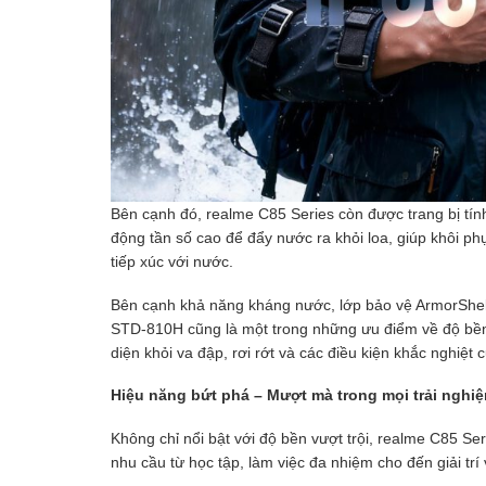
Bên cạnh đó, realme C85 Series còn được trang bị tí
động tần số cao để đẩy nước ra khỏi loa, giúp khôi ph
tiếp xúc với nước.
Bên cạnh khả năng kháng nước, lớp bảo vệ ArmorShel
STD-810H cũng là một trong những ưu điểm về độ bền
diện khỏi va đập, rơi rớt và các điều kiện khắc nghiệt 
Hiệu năng bứt phá – Mượt mà trong mọi trải nghi
Không chỉ nổi bật với độ bền vượt trội, realme C85 S
nhu cầu từ học tập, làm việc đa nhiệm cho đến giải trí