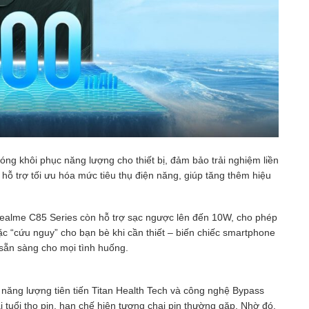
g khôi phục năng lượng cho thiết bị, đảm bảo trải nghiệm liền
in hỗ trợ tối ưu hóa mức tiêu thụ điện năng, giúp tăng thêm hiệu
realme C85 Series còn hỗ trợ sạc ngược lên đến 10W, cho phép
ặc “cứu nguy” cho bạn bè khi cần thiết – biến chiếc smartphone
, sẵn sàng cho mọi tình huống.
 năng lượng tiên tiến Titan Health Tech và công nghệ Bypass
i tuổi thọ pin, hạn chế hiện tượng chai pin thường gặp. Nhờ đó,