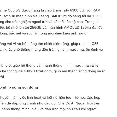
alme C85 5G được trang bị chip Dimensity 6300 5G, với RAM
ị sở hữu màn hình siêu sáng 144Hz với độ sáng tối đa 1.200
ởng cho trải nghiệm ngoài trời và kết nối tốc độ cao. Trong khi
 4G, bộ nhớ lên tới 256GB và màn hình AMOLED 120Hz đạt độ
động, sắc nét và rực rỡ trong mọi điều kiện ánh sáng.
ng với AI và hệ thống tản nhiệt diện rộng, giúp realme C85
ân khúc phổ thông mang đến trải nghiệm mượt mà, ổn định và
 UI 6.0, giúp hệ thống vận hành thông minh, mượt mà và liền
là hệ thống loa 400% UltraBoom, giúp âm thanh sống động và rõ
ời.
ho nhịp sống sôi động
uyển, làm việc linh hoạt và kết nối liên tục – từ học tập, họp
riển để đáp ứng chính nhu cầu đó, Chế Độ AI Ngoài Trời trên
 hành thông minh, hiểu và đáp ứng mọi nhu cầu khi người