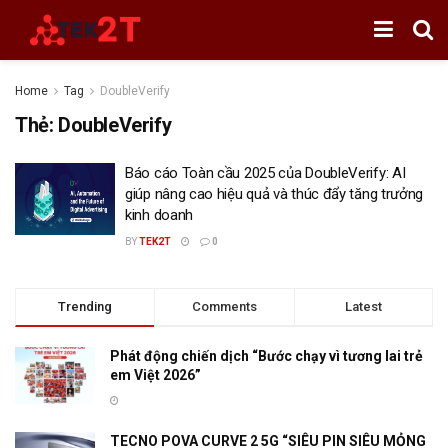
Home
Tag
DoubleVerify
Thẻ:
DoubleVerify
Báo cáo Toàn cầu 2025 của DoubleVerify: AI
giúp nâng cao hiệu quả và thúc đẩy tăng trưởng
kinh doanh
BY
TEK2T
0
Trending
Comments
Latest
Phát động chiến dịch “Bước chạy vì tương lai trẻ
em Việt 2026”
TECNO POVA CURVE 2 5G “SIÊU PIN SIÊU MỎNG