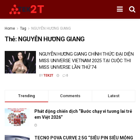
Home
Tag
NGUYỄN HƯƠNG GIANG
Thẻ:
NGUYỄN HƯƠNG GIANG
NGUYỄN HƯƠNG GIANG CHÍNH THỨC ĐẠI DIỆN
MISS UNIVERSE VIETNAM 2025 TẠI CUỘC THI
MISS UNIVERSE LẦN THỨ 74
BY
TEK2T
0
Trending
Comments
Latest
Phát động chiến dịch “Bước chạy vì tương lai trẻ
em Việt 2026”
TECNO POVA CURVE 2 5G “SIÊU PIN SIÊU MỎNG