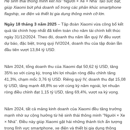
Hệ sinh thái thông minh kết nối
“Người × Xe × Nhà”
tạo sức bật,
giúp Xiaomi bứt phá doanh số trong các phân khúc smartphone
flagship, xe điện và thiết bị gia dụng thông minh cỡ lớn.
Ngày 18 tháng 3 năm 2025
– Tập đoàn Xiaomi vừa công bố kết
quả tài chính hợp nhất đã kiểm toán cho năm tài chính kết thúc
ngày 31/12/2024. Theo đó, doanh thu năm lẫn quý IV đều vượt
dự báo, đặc biệt, trong quý IV/2024, doanh thu của tập đoàn lần
đầu tiên vượt 13,84 tỷ USD.
Năm 2024, tổng doanh thu của Xiaomi đạt 50,62 tỷ USD, tăng
35% so với cùng kỳ, trong khi lợi nhuận ròng điều chỉnh tăng
41,3%, chạm mốc 3,76 tỷ USD. Riêng quý IV, doanh thu đạt 15,08
tỷ USD, tăng mạnh 48,8% so với cùng kỳ năm ngoái, lợi nhuận
ròng điều chỉnh đạt 1,15 tỷ USD, tăng 69,4%, vượt xa kỳ vọng.
Năm 2024, tất cả mảng kinh doanh của Xiaomi đều tăng trưởng
mạnh nhờ sự cộng hưởng từ hệ sinh thái thông minh “Người × Xe
× Nhà”. Điều này giúp Xiaomi gặt hái những thành tích ấn tượng
trong lĩnh vực smartphone, xe điện và thiết bị gia dụng thông