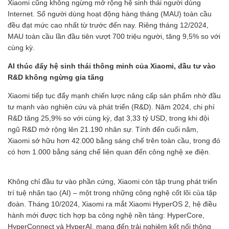
Xiaomi cũng không ngừng mở rộng hệ sinh thái người dùng
Internet. Số người dùng hoạt động hàng tháng (MAU) toàn cầu
đều đạt mức cao nhất từ trước đến nay. Riêng tháng 12/2024,
MAU toàn cầu lần đầu tiên vượt 700 triệu người, tăng 9,5% so với
cùng kỳ.
AI thúc đẩy hệ sinh thái thông minh của Xiaomi, đầu tư vào
R&D không ngừng gia tăng
Xiaomi tiếp tục đẩy mạnh chiến lược nâng cấp sản phẩm nhờ đầu
tư mạnh vào nghiên cứu và phát triển (R&D). Năm 2024, chi phí
R&D tăng 25,9% so với cùng kỳ, đạt 3,33 tỷ USD, trong khi đội
ngũ R&D mở rộng lên 21.190 nhân sự. Tính đến cuối năm,
Xiaomi sở hữu hơn 42.000 bằng sáng chế trên toàn cầu, trong đó
có hơn 1.000 bằng sáng chế liên quan đến công nghệ xe điện.
Không chỉ đầu tư vào phần cứng, Xiaomi còn tập trung phát triển
trí tuệ nhân tạo (AI) – một trong những công nghệ cốt lõi của tập
đoàn. Tháng 10/2024, Xiaomi ra mắt Xiaomi HyperOS 2, hệ điều
hành mới được tích hợp ba công nghệ nền tảng: HyperCore,
HyperConnect và HyperAI, mang đến trải nghiệm kết nối thông