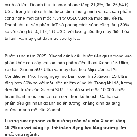
minh cỡ lớn. Doanh thu từ smartphone tăng 21,8%, đạt 26,54 tỷ
USD, trong khi doanh thu từ xe điện thông minh và các sản phẩm
công nghệ mới cán mốc 4,54 tỷ USD, vượt xa mục tiêu đề ra.
Doanh thu từ sản phẩm IoT và phong cách sống cũng tăng 30%
so với cùng kỳ, đạt 14,4 tỷ USD, với lượng tiêu thụ máy điều hòa,
tủ lạnh và máy giặt đạt mức cao kỷ lục.
Bước sang năm 2025, Xiaomi đánh dấu bước tiến quan trọng vào
phân khúc cao cấp với loạt sản phẩm điện thoại Xiaomi 15 Ultra,
xe điện Xiaomi SU7 Ultra và máy điều hòa Mijia Central Air
Conditioner Pro. Trong ngày mở bán, doanh số Xiaomi 15 Ultra
tăng hơn 50% so với mẫu tiền nhiệm cùng kỳ. Trong khi đó, lượng
đơn đặt trước của Xiaomi SU7 Ultra đã vượt mốc 10.000 chiếc,
hoàn thành mục tiêu cả năm sớm hơn kế hoạch. Cả hai sản
phẩm đều ghi nhận doanh số ấn tượng, khẳng định đà tăng
trưởng mạnh mẽ của Xiaomi.
Lượng smartphone xuất xưởng toàn cầu của Xiaomi tăng
15,7% so với cùng kỳ, trở thành động lực tăng trưởng lớn
nhất của ngành.