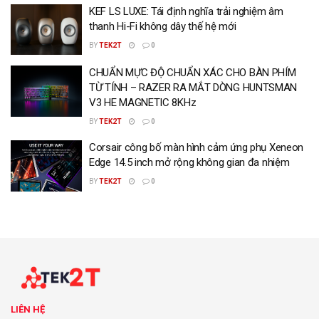
KEF LS LUXE: Tái định nghĩa trải nghiệm âm
thanh Hi-Fi không dây thế hệ mới
BY
TEK2T
0
CHUẨN MỰC ĐỘ CHUẨN XÁC CHO BÀN PHÍM
TỪ TÍNH – RAZER RA MẮT DÒNG HUNTSMAN
V3 HE MAGNETIC 8KHz
BY
TEK2T
0
Corsair công bố màn hình cảm ứng phụ Xeneon
Edge 14.5 inch mở rộng không gian đa nhiệm
BY
TEK2T
0
LIÊN HỆ