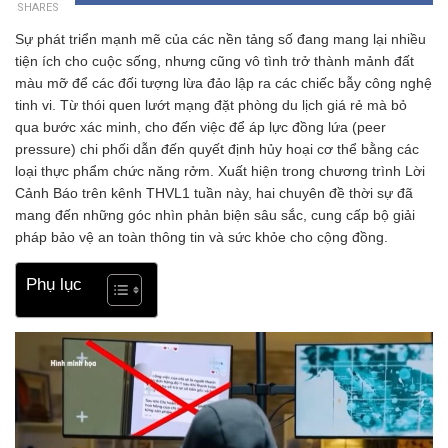
SHARES
Sự phát triển mạnh mẽ của các nền tảng số đang mang lại nhiều
tiện ích cho cuộc sống, nhưng cũng vô tình trở thành mảnh đất
màu mỡ để các đối tượng lừa đảo lập ra các chiếc bẫy công nghệ
tinh vi. Từ thói quen lướt mạng đặt phòng du lịch giá rẻ mà bỏ
qua bước xác minh, cho đến việc để áp lực đồng lứa (peer
pressure) chi phối dẫn đến quyết định hủy hoại cơ thể bằng các
loại thực phẩm chức năng rởm. Xuất hiện trong chương trình Lời
Cảnh Báo trên kênh THVL1 tuần này, hai chuyên đề thời sự đã
mang đến những góc nhìn phản biện sâu sắc, cung cấp bộ giải
pháp bảo vệ an toàn thông tin và sức khỏe cho cộng đồng.
Phụ lục