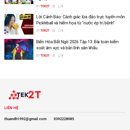
BY
TEK2T
0
Lời Cảnh Báo: Cảnh giác lừa đảo trực tuyến môn
Pickleball và hiểm họa từ “nước ép trị bệnh”
BY
TEK2T
0
Biến Hóa Bất Ngờ 2026 Tập 13: Bài toán kiểm
soát âm vực và bản lĩnh sân khấu
BY
TEK2T
0
LIÊN HỆ
thuandh1992@gmail.com
0392228085