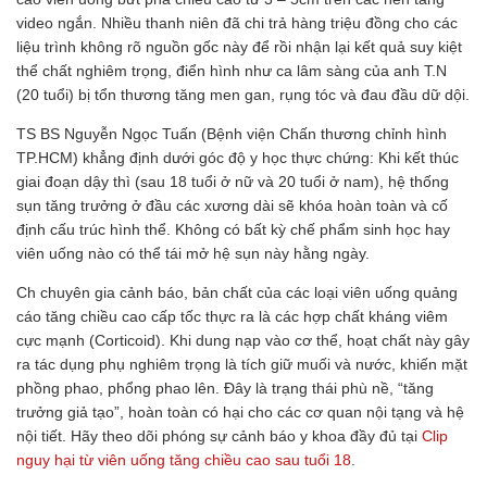
video ngắn. Nhiều thanh niên đã chi trả hàng triệu đồng cho các
liệu trình không rõ nguồn gốc này để rồi nhận lại kết quả suy kiệt
thể chất nghiêm trọng, điển hình như ca lâm sàng của anh T.N
(20 tuổi) bị tổn thương tăng men gan, rụng tóc và đau đầu dữ dội.
TS BS Nguyễn Ngọc Tuấn (Bệnh viện Chấn thương chỉnh hình
TP.HCM) khẳng định dưới góc độ y học thực chứng: Khi kết thúc
giai đoạn dậy thì (sau 18 tuổi ở nữ và 20 tuổi ở nam), hệ thống
sụn tăng trưởng ở đầu các xương dài sẽ khóa hoàn toàn và cố
định cấu trúc hình thể. Không có bất kỳ chế phẩm sinh học hay
viên uống nào có thể tái mở hệ sụn này hằng ngày.
Ch chuyên gia cảnh báo, bản chất của các loại viên uống quảng
cáo tăng chiều cao cấp tốc thực ra là các hợp chất kháng viêm
cực mạnh (Corticoid). Khi dung nạp vào cơ thể, hoạt chất này gây
ra tác dụng phụ nghiêm trọng là tích giữ muối và nước, khiến mặt
phồng phao, phổng phao lên. Đây là trạng thái phù nề, “tăng
trưởng giả tạo”, hoàn toàn có hại cho các cơ quan nội tạng và hệ
nội tiết. Hãy theo dõi phóng sự cảnh báo y khoa đầy đủ tại
Clip
nguy hại từ viên uống tăng chiều cao sau tuổi 18
.